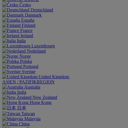
Česko
Deutschland
Danmark
España
Finland
France
Ireland
Italia
Luxembourg
Nederland
Norge
Polska
Portugal
Sverige
United Kingdom
ASIEN / PAZIFIKREGION
Australia
India
New Zealand
Hong Kong
日本
Taiwan
Malaysia
China