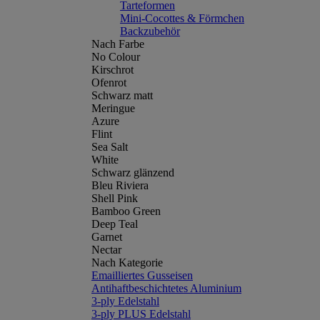
Tarteformen
Mini-Cocottes & Förmchen
Backzubehör
Nach Farbe
No Colour
Kirschrot
Ofenrot
Schwarz matt
Meringue
Azure
Flint
Sea Salt
White
Schwarz glänzend
Bleu Riviera
Shell Pink
Bamboo Green
Deep Teal
Garnet
Nectar
Nach Kategorie
Emailliertes Gusseisen
Antihaftbeschichtetes Aluminium
3-ply Edelstahl
3-ply PLUS Edelstahl