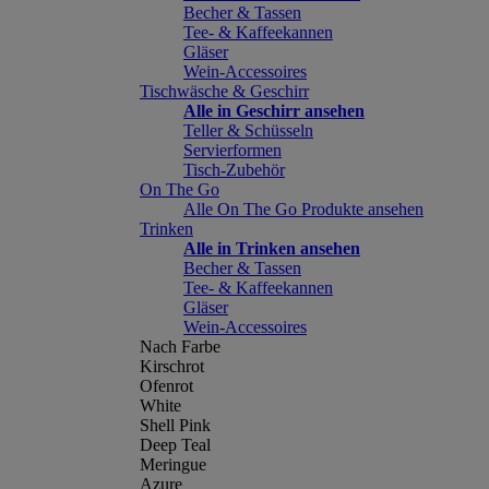
Becher & Tassen
Tee- & Kaffeekannen
Gläser
Wein-Accessoires
Tischwäsche & Geschirr
Alle in Geschirr ansehen
Teller & Schüsseln
Servierformen
Tisch-Zubehör
On The Go
Alle On The Go Produkte ansehen
Trinken
Alle in Trinken ansehen
Becher & Tassen
Tee- & Kaffeekannen
Gläser
Wein-Accessoires
Nach Farbe
Kirschrot
Ofenrot
White
Shell Pink
Deep Teal
Meringue
Azure