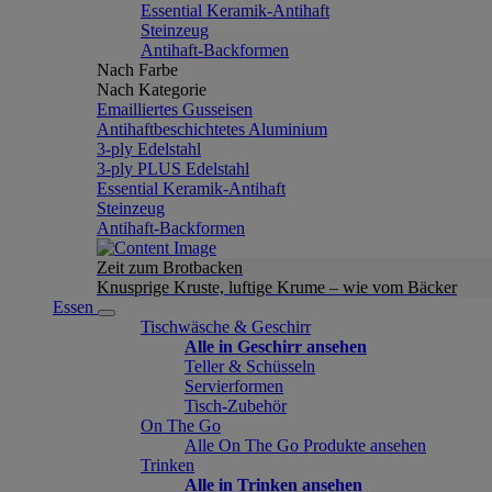
Essential Keramik-Antihaft
Steinzeug
Antihaft-Backformen
Nach Farbe
Nach Kategorie
Emailliertes Gusseisen
Antihaftbeschichtetes Aluminium
3-ply Edelstahl
3-ply PLUS Edelstahl
Essential Keramik-Antihaft
Steinzeug
Antihaft-Backformen
Zeit zum Brotbacken
Knusprige Kruste, luftige Krume – wie vom Bäcker
Essen
Tischwäsche & Geschirr
Alle in Geschirr ansehen
Teller & Schüsseln
Servierformen
Tisch-Zubehör
On The Go
Alle On The Go Produkte ansehen
Trinken
Alle in Trinken ansehen