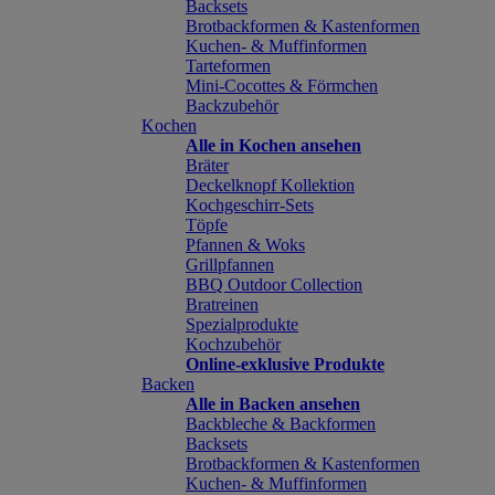
Backsets
Brotbackformen & Kastenformen
Kuchen- & Muffinformen
Tarteformen
Mini-Cocottes & Förmchen
Backzubehör
Kochen
Alle in Kochen ansehen
Bräter
Deckelknopf Kollektion
Kochgeschirr-Sets
Töpfe
Pfannen & Woks
Grillpfannen
BBQ Outdoor Collection
Bratreinen
Spezialprodukte
Kochzubehör
Online-exklusive Produkte
Backen
Alle in Backen ansehen
Backbleche & Backformen
Backsets
Brotbackformen & Kastenformen
Kuchen- & Muffinformen