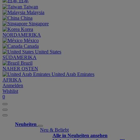
日本
Taiwan
Malaysia
China
Singapore
Korea
NORDAMERIKA
México
Canada
United States
SÜDAMERIKA
Brazil
NAHER OSTEN
United Arab Emirates
AFRIKA
Anmelden
Wishlist
0
Neuheiten
Neu & Beliebt
Alle in Neuheiten ansehen