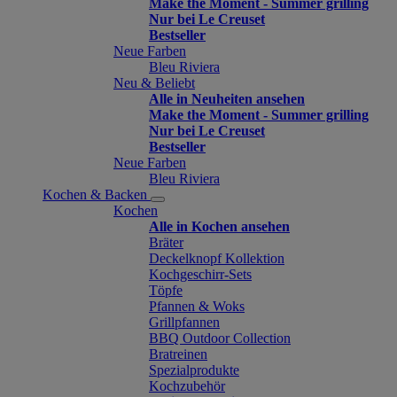
Make the Moment - Summer grilling
Nur bei Le Creuset
Bestseller
Neue Farben
Bleu Riviera
Neu & Beliebt
Alle in Neuheiten ansehen
Make the Moment - Summer grilling
Nur bei Le Creuset
Bestseller
Neue Farben
Bleu Riviera
Kochen & Backen
Kochen
Alle in Kochen ansehen
Bräter
Deckelknopf Kollektion
Kochgeschirr-Sets
Töpfe
Pfannen & Woks
Grillpfannen
BBQ Outdoor Collection
Bratreinen
Spezialprodukte
Kochzubehör