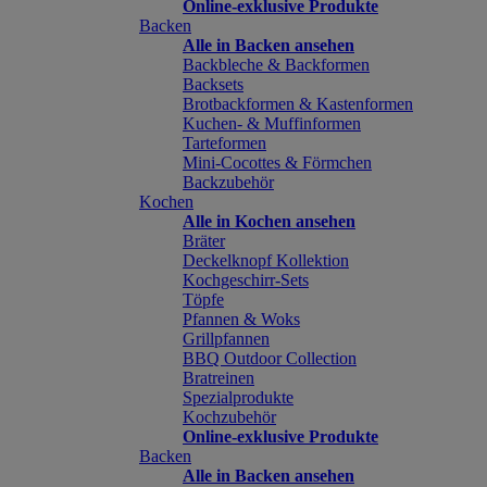
Online-exklusive Produkte
Backen
Alle in Backen ansehen
Backbleche & Backformen
Backsets
Brotbackformen & Kastenformen
Kuchen- & Muffinformen
Tarteformen
Mini-Cocottes & Förmchen
Backzubehör
Kochen
Alle in Kochen ansehen
Bräter
Deckelknopf Kollektion
Kochgeschirr-Sets
Töpfe
Pfannen & Woks
Grillpfannen
BBQ Outdoor Collection
Bratreinen
Spezialprodukte
Kochzubehör
Online-exklusive Produkte
Backen
Alle in Backen ansehen