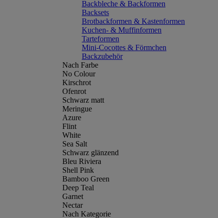
Backbleche & Backformen
Backsets
Brotbackformen & Kastenformen
Kuchen- & Muffinformen
Tarteformen
Mini-Cocottes & Förmchen
Backzubehör
Nach Farbe
No Colour
Kirschrot
Ofenrot
Schwarz matt
Meringue
Azure
Flint
White
Sea Salt
Schwarz glänzend
Bleu Riviera
Shell Pink
Bamboo Green
Deep Teal
Garnet
Nectar
Nach Kategorie