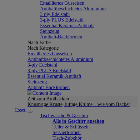
Emailliertes Gusseisen
Antihaftbeschichtetes Aluminium
3-ply Edelstahl
3-ply PLUS Edelstahl
Essential Keramik-Antihaft
Steinzeug
Antihaft-Backformen
Nach Farbe
Nach Kategorie
Emailliertes Gusseisen
Antihaftbeschichtetes Aluminium
3-ply Edelstahl
3-ply PLUS Edelstahl
Essential Keramik-Antihaft
Steinzeug
Antihaft-Backformen
Zeit zum Brotbacken
Knusprige Kruste, luftige Krume – wie vom Bäcker
Essen
Tischwäsche & Geschirr
Alle in Geschirr ansehen
Teller & Schüsseln
Servierformen
Tisch-Zubehör