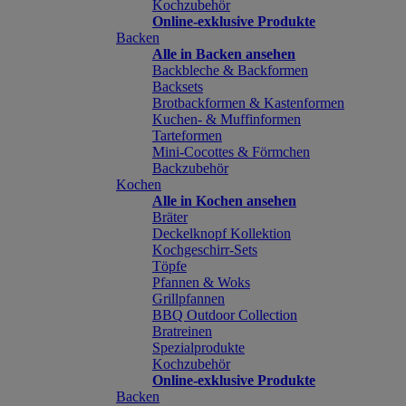
Kochzubehör
Online-exklusive Produkte
Backen
Alle in Backen ansehen
Backbleche & Backformen
Backsets
Brotbackformen & Kastenformen
Kuchen- & Muffinformen
Tarteformen
Mini-Cocottes & Förmchen
Backzubehör
Kochen
Alle in Kochen ansehen
Bräter
Deckelknopf Kollektion
Kochgeschirr-Sets
Töpfe
Pfannen & Woks
Grillpfannen
BBQ Outdoor Collection
Bratreinen
Spezialprodukte
Kochzubehör
Online-exklusive Produkte
Backen