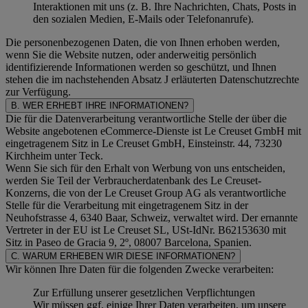
Interaktionen mit uns (z. B. Ihre Nachrichten, Chats, Posts in
den sozialen Medien, E-Mails oder Telefonanrufe).
Die personenbezogenen Daten, die von Ihnen erhoben werden,
wenn Sie die Website nutzen, oder anderweitig persönlich
identifizierende Informationen werden so geschützt, und Ihnen
stehen die im nachstehenden
Absatz J
erläuterten Datenschutzrechte
zur Verfügung.
B. WER ERHEBT IHRE INFORMATIONEN?
Die für die Datenverarbeitung verantwortliche Stelle der über die
Website angebotenen eCommerce-Dienste ist Le Creuset GmbH mit
eingetragenem Sitz in Le Creuset GmbH, Einsteinstr. 44, 73230
Kirchheim unter Teck.
Wenn Sie sich für den Erhalt von Werbung von uns entscheiden,
werden Sie Teil der Verbraucherdatenbank des Le Creuset-
Konzerns, die von der Le Creuset Group AG als verantwortliche
Stelle für die Verarbeitung mit eingetragenem Sitz in der
Neuhofstrasse 4, 6340 Baar, Schweiz, verwaltet wird. Der ernannte
Vertreter in der EU ist Le Creuset SL, USt-IdNr. B62153630 mit
Sitz in Paseo de Gracia 9, 2º, 08007 Barcelona, Spanien.
C. WARUM ERHEBEN WIR DIESE INFORMATIONEN?
Wir können Ihre Daten für die folgenden Zwecke verarbeiten:
Zur Erfüllung unserer gesetzlichen Verpflichtungen
Wir müssen ggf. einige Ihrer Daten verarbeiten, um unsere