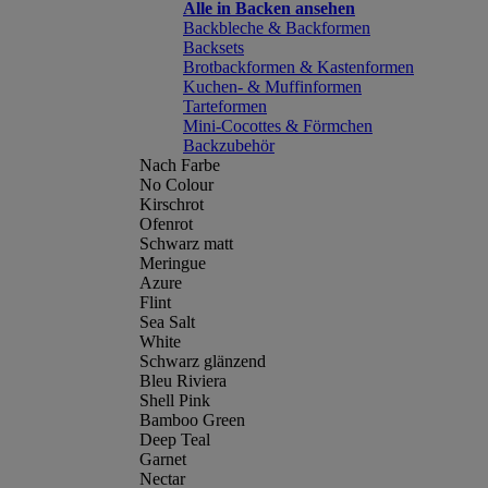
Alle in Backen ansehen
Backbleche & Backformen
Backsets
Brotbackformen & Kastenformen
Kuchen- & Muffinformen
Tarteformen
Mini-Cocottes & Förmchen
Backzubehör
Nach Farbe
No Colour
Kirschrot
Ofenrot
Schwarz matt
Meringue
Azure
Flint
Sea Salt
White
Schwarz glänzend
Bleu Riviera
Shell Pink
Bamboo Green
Deep Teal
Garnet
Nectar