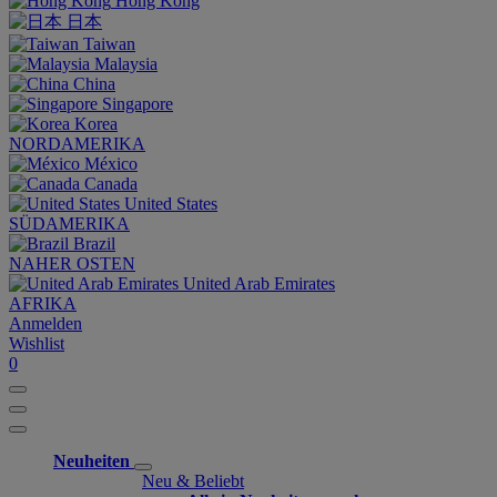
Hong Kong
日本
Taiwan
Malaysia
China
Singapore
Korea
NORDAMERIKA
México
Canada
United States
SÜDAMERIKA
Brazil
NAHER OSTEN
United Arab Emirates
AFRIKA
Anmelden
Wishlist
0
Neuheiten
Neu & Beliebt