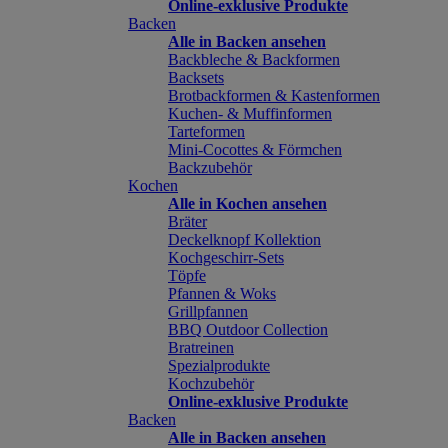
Online-exklusive Produkte
Backen
Alle in Backen ansehen
Backbleche & Backformen
Backsets
Brotbackformen & Kastenformen
Kuchen- & Muffinformen
Tarteformen
Mini-Cocottes & Förmchen
Backzubehör
Kochen
Alle in Kochen ansehen
Bräter
Deckelknopf Kollektion
Kochgeschirr-Sets
Töpfe
Pfannen & Woks
Grillpfannen
BBQ Outdoor Collection
Bratreinen
Spezialprodukte
Kochzubehör
Online-exklusive Produkte
Backen
Alle in Backen ansehen