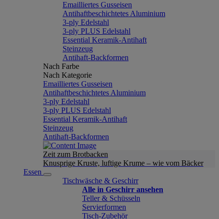
Emailliertes Gusseisen
Antihaftbeschichtetes Aluminium
3-ply Edelstahl
3-ply PLUS Edelstahl
Essential Keramik-Antihaft
Steinzeug
Antihaft-Backformen
Nach Farbe
Nach Kategorie
Emailliertes Gusseisen
Antihaftbeschichtetes Aluminium
3-ply Edelstahl
3-ply PLUS Edelstahl
Essential Keramik-Antihaft
Steinzeug
Antihaft-Backformen
Zeit zum Brotbacken
Knusprige Kruste, luftige Krume – wie vom Bäcker
Essen
Tischwäsche & Geschirr
Alle in Geschirr ansehen
Teller & Schüsseln
Servierformen
Tisch-Zubehör