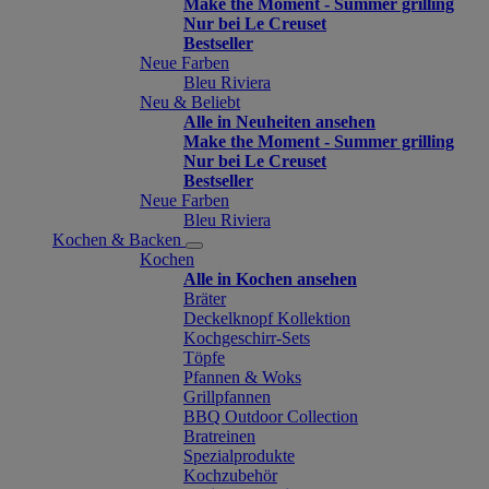
Make the Moment - Summer grilling
Nur bei Le Creuset
Bestseller
Neue Farben
Bleu Riviera
Neu & Beliebt
Alle in Neuheiten ansehen
Make the Moment - Summer grilling
Nur bei Le Creuset
Bestseller
Neue Farben
Bleu Riviera
Kochen & Backen
Kochen
Alle in Kochen ansehen
Bräter
Deckelknopf Kollektion
Kochgeschirr-Sets
Töpfe
Pfannen & Woks
Grillpfannen
BBQ Outdoor Collection
Bratreinen
Spezialprodukte
Kochzubehör