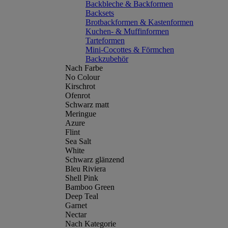
Backbleche & Backformen
Backsets
Brotbackformen & Kastenformen
Kuchen- & Muffinformen
Tarteformen
Mini-Cocottes & Förmchen
Backzubehör
Nach Farbe
No Colour
Kirschrot
Ofenrot
Schwarz matt
Meringue
Azure
Flint
Sea Salt
White
Schwarz glänzend
Bleu Riviera
Shell Pink
Bamboo Green
Deep Teal
Garnet
Nectar
Nach Kategorie