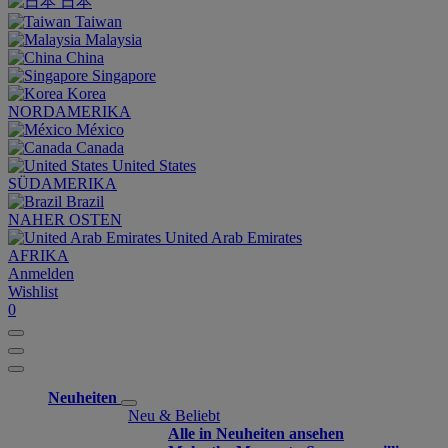
日本
Taiwan
Malaysia
China
Singapore
Korea
NORDAMERIKA
México
Canada
United States
SÜDAMERIKA
Brazil
NAHER OSTEN
United Arab Emirates
AFRIKA
Anmelden
Wishlist
0
Neuheiten
Neu & Beliebt
Alle in Neuheiten ansehen