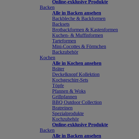
Online-exklusive Produkte
Backen
Alle in Backen ansehen
Backbleche & Backformen
Backsets
Brotbackformen & Kastenformen
Kuchen- & Muffinformen
Tarteformen
Mini-Cocottes & Förmchen
Backzubehör
Kochen
Alle in Kochen ansehen
Bräter
Deckelknopf Kollektion
Kochgeschirr-Sets
Töpfe
Pfannen & Woks
Grillpfannen
BBQ Outdoor Collection
Bratreinen
Spezialprodukte
Kochzubehör
Online-exklusive Produkte
Backen
Alle in Backen ansehen