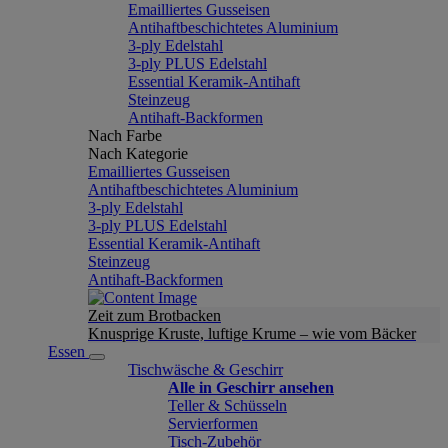
Emailliertes Gusseisen
Antihaftbeschichtetes Aluminium
3-ply Edelstahl
3-ply PLUS Edelstahl
Essential Keramik-Antihaft
Steinzeug
Antihaft-Backformen
Nach Farbe
Nach Kategorie
Emailliertes Gusseisen
Antihaftbeschichtetes Aluminium
3-ply Edelstahl
3-ply PLUS Edelstahl
Essential Keramik-Antihaft
Steinzeug
Antihaft-Backformen
Zeit zum Brotbacken
Knusprige Kruste, luftige Krume – wie vom Bäcker
Essen
Tischwäsche & Geschirr
Alle in Geschirr ansehen
Teller & Schüsseln
Servierformen
Tisch-Zubehör