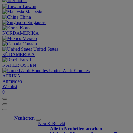
日本
Taiwan
Malaysia
China
Singapore
Korea
NORDAMERIKA
México
Canada
United States
SÜDAMERIKA
Brazil
NAHER OSTEN
United Arab Emirates
AFRIKA
Anmelden
Wishlist
0
Neuheiten
Neu & Beliebt
Alle in Neuheiten ansehen