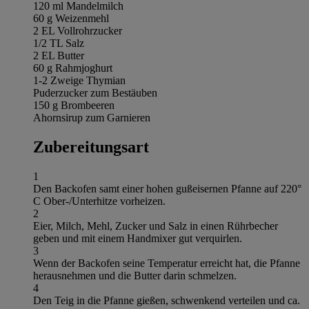
120 ml Mandelmilch
60 g Weizenmehl
2 EL Vollrohrzucker
1/2 TL Salz
2 EL Butter
60 g Rahmjoghurt
1-2 Zweige Thymian
Puderzucker zum Bestäuben
150 g Brombeeren
Ahornsirup zum Garnieren
Zubereitungsart
1
Den Backofen samt einer hohen gußeisernen Pfanne auf 220°
C Ober-/Unterhitze vorheizen.
2
Eier, Milch, Mehl, Zucker und Salz in einen Rührbecher
geben und mit einem Handmixer gut verquirlen.
3
Wenn der Backofen seine Temperatur erreicht hat, die Pfanne
herausnehmen und die Butter darin schmelzen.
4
Den Teig in die Pfanne gießen, schwenkend verteilen und ca.