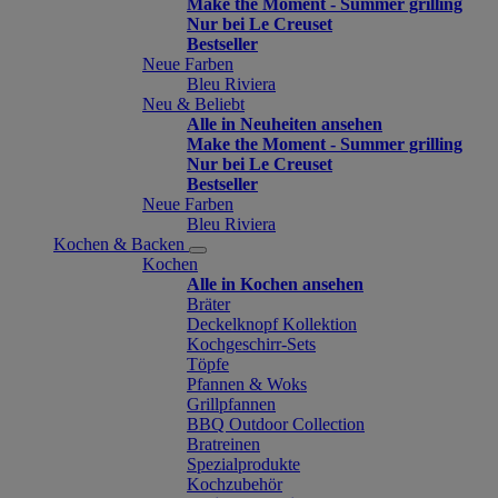
Make the Moment - Summer grilling
Nur bei Le Creuset
Bestseller
Neue Farben
Bleu Riviera
Neu & Beliebt
Alle in Neuheiten ansehen
Make the Moment - Summer grilling
Nur bei Le Creuset
Bestseller
Neue Farben
Bleu Riviera
Kochen & Backen
Kochen
Alle in Kochen ansehen
Bräter
Deckelknopf Kollektion
Kochgeschirr-Sets
Töpfe
Pfannen & Woks
Grillpfannen
BBQ Outdoor Collection
Bratreinen
Spezialprodukte
Kochzubehör