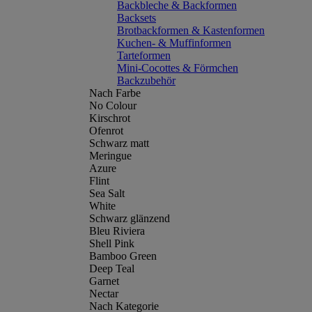
Backbleche & Backformen
Backsets
Brotbackformen & Kastenformen
Kuchen- & Muffinformen
Tarteformen
Mini-Cocottes & Förmchen
Backzubehör
Nach Farbe
No Colour
Kirschrot
Ofenrot
Schwarz matt
Meringue
Azure
Flint
Sea Salt
White
Schwarz glänzend
Bleu Riviera
Shell Pink
Bamboo Green
Deep Teal
Garnet
Nectar
Nach Kategorie