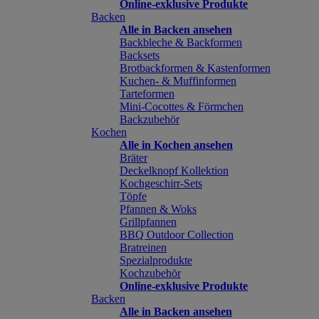
Online-exklusive Produkte
Backen
Alle in Backen ansehen
Backbleche & Backformen
Backsets
Brotbackformen & Kastenformen
Kuchen- & Muffinformen
Tarteformen
Mini-Cocottes & Förmchen
Backzubehör
Kochen
Alle in Kochen ansehen
Bräter
Deckelknopf Kollektion
Kochgeschirr-Sets
Töpfe
Pfannen & Woks
Grillpfannen
BBQ Outdoor Collection
Bratreinen
Spezialprodukte
Kochzubehör
Online-exklusive Produkte
Backen
Alle in Backen ansehen