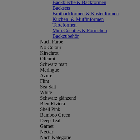
Backbleche & Backformen
Backsets
Brotbackformen & Kastenformen
Kuchen- & Muffinformen
Tarteformen
Mini-Cocottes & Förmchen
Backzubehör
Nach Farbe
No Colour
Kirschrot
Ofenrot
Schwarz matt
Meringue
Azure
Flint
Sea Salt
White
Schwarz glänzend
Bleu Riviera
Shell Pink
Bamboo Green
Deep Teal
Garnet
Nectar
Nach Kategorie