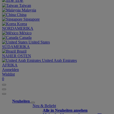
日本
Taiwan
Malaysia
China
Singapore
Korea
NORDAMERIKA
México
Canada
United States
SÜDAMERIKA
Brazil
NAHER OSTEN
United Arab Emirates
AFRIKA
Anmelden
Wishlist
0
Neuheiten
Neu & Beliebt
Alle in Neuheiten ansehen