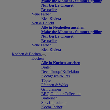
Make the Moment - Summer grilling
Nur bei Le Creuset
Bestseller
Neue Farben
Bleu Riviera
Neu & Beliebt
Alle in Neuheiten ansehen
Make the Moment - Summer grilling
Nur bei Le Creuset
Bestseller
Neue Farben
Bleu Riviera
Kochen & Backen
Kochen
Alle in Kochen ansehen
Bräter
Deckelknopf Kollektion
Kochgeschirr-Sets
Töpfe
Pfannen & Woks
Grillpfannen
BBQ Outdoor Collection
Bratreinen
Spezialprodukte
Kochzubehör