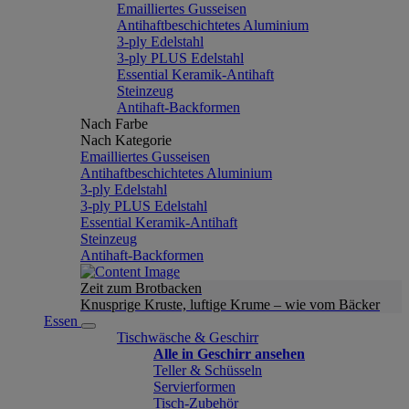
Emailliertes Gusseisen
Antihaftbeschichtetes Aluminium
3-ply Edelstahl
3-ply PLUS Edelstahl
Essential Keramik-Antihaft
Steinzeug
Antihaft-Backformen
Nach Farbe
Nach Kategorie
Emailliertes Gusseisen
Antihaftbeschichtetes Aluminium
3-ply Edelstahl
3-ply PLUS Edelstahl
Essential Keramik-Antihaft
Steinzeug
Antihaft-Backformen
Zeit zum Brotbacken
Knusprige Kruste, luftige Krume – wie vom Bäcker
Essen
Tischwäsche & Geschirr
Alle in Geschirr ansehen
Teller & Schüsseln
Servierformen
Tisch-Zubehör