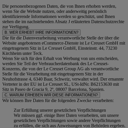
Die personenbezogenen Daten, die von Ihnen erhoben werden,
wenn Sie die Website nutzen, oder anderweitig persönlich
identifizierende Informationen werden so geschützt, und Ihnen
stehen die im nachstehenden
Absatz J
erläuterten Datenschutzrechte
zur Verfügung.
B. WER ERHEBT IHRE INFORMATIONEN?
Die für die Datenverarbeitung verantwortliche Stelle der über die
Website angebotenen eCommerce-Dienste ist Le Creuset GmbH mit
eingetragenem Sitz in Le Creuset GmbH, Einsteinstr. 44, 73230
Kirchheim unter Teck.
Wenn Sie sich für den Erhalt von Werbung von uns entscheiden,
werden Sie Teil der Verbraucherdatenbank des Le Creuset-
Konzerns, die von der Le Creuset Group AG als verantwortliche
Stelle für die Verarbeitung mit eingetragenem Sitz in der
Neuhofstrasse 4, 6340 Baar, Schweiz, verwaltet wird. Der ernannte
Vertreter in der EU ist Le Creuset SL, USt-IdNr. B62153630 mit
Sitz in Paseo de Gracia 9, 2º, 08007 Barcelona, Spanien.
C. WARUM ERHEBEN WIR DIESE INFORMATIONEN?
Wir können Ihre Daten für die folgenden Zwecke verarbeiten:
Zur Erfüllung unserer gesetzlichen Verpflichtungen
Wir müssen ggf. einige Ihrer Daten verarbeiten, um unsere
gesetzlichen Verpflichtungen sowie andere Verpflichtungen
zu erfüllen, die sich aus Anweisungen von Behörden ergeben.