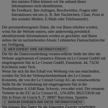
den meisten Fällen können wir Sie anhand dieser
Informationen nicht identifizieren.
Ihr Feedback, Ihre Anfragen, Beschwerden, Fragen oder
Interaktionen mit uns (z. B. Ihre Nachrichten, Chats, Posts in
den sozialen Medien, E-Mails oder Telefonanrufe).
Die personenbezogenen Daten, die von Ihnen erhoben werden,
wenn Sie die Website nutzen, oder anderweitig persönlich
identifizierende Informationen werden so geschützt, und Ihnen
stehen die im nachstehenden
Absatz J
erläuterten Datenschutzrechte
zur Verfügung.
B. WER ERHEBT IHRE INFORMATIONEN?
Die für die Datenverarbeitung verantwortliche Stelle der über die
Website angebotenen eCommerce-Dienste ist Le Creuset GmbH mit
eingetragenem Sitz in Le Creuset GmbH, Einsteinstr. 44, 73230
Kirchheim unter Teck.
Wenn Sie sich für den Erhalt von Werbung von uns entscheiden,
werden Sie Teil der Verbraucherdatenbank des Le Creuset-
Konzerns, die von der Le Creuset Group AG als verantwortliche
Stelle für die Verarbeitung mit eingetragenem Sitz in der
Neuhofstrasse 4, 6340 Baar, Schweiz, verwaltet wird. Der ernannte
Vertreter in der EU ist Le Creuset SL, USt-IdNr. B62153630 mit
Sitz in Paseo de Gracia 9, 2º, 08007 Barcelona, Spanien.
C. WARUM ERHEBEN WIR DIESE INFORMATIONEN?
Wir können Ihre Daten für die folgenden Zwecke verarbeiten: