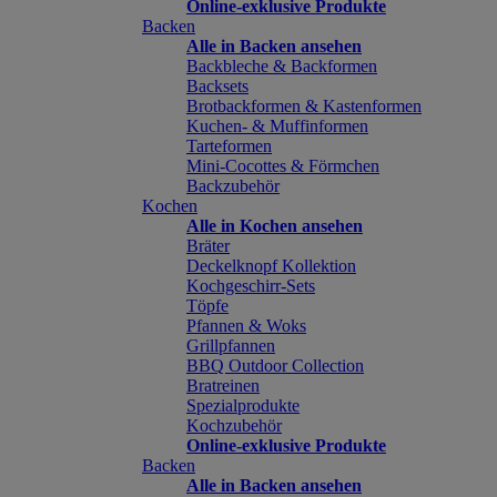
Online-exklusive Produkte
Backen
Alle in Backen ansehen
Backbleche & Backformen
Backsets
Brotbackformen & Kastenformen
Kuchen- & Muffinformen
Tarteformen
Mini-Cocottes & Förmchen
Backzubehör
Kochen
Alle in Kochen ansehen
Bräter
Deckelknopf Kollektion
Kochgeschirr-Sets
Töpfe
Pfannen & Woks
Grillpfannen
BBQ Outdoor Collection
Bratreinen
Spezialprodukte
Kochzubehör
Online-exklusive Produkte
Backen
Alle in Backen ansehen