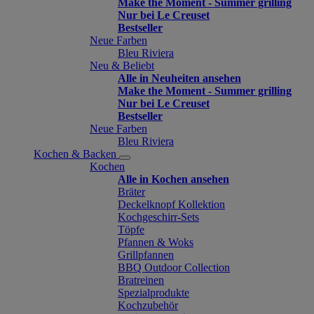
Make the Moment - Summer grilling
Nur bei Le Creuset
Bestseller
Neue Farben
Bleu Riviera
Neu & Beliebt
Alle in Neuheiten ansehen
Make the Moment - Summer grilling
Nur bei Le Creuset
Bestseller
Neue Farben
Bleu Riviera
Kochen & Backen
Kochen
Alle in Kochen ansehen
Bräter
Deckelknopf Kollektion
Kochgeschirr-Sets
Töpfe
Pfannen & Woks
Grillpfannen
BBQ Outdoor Collection
Bratreinen
Spezialprodukte
Kochzubehör