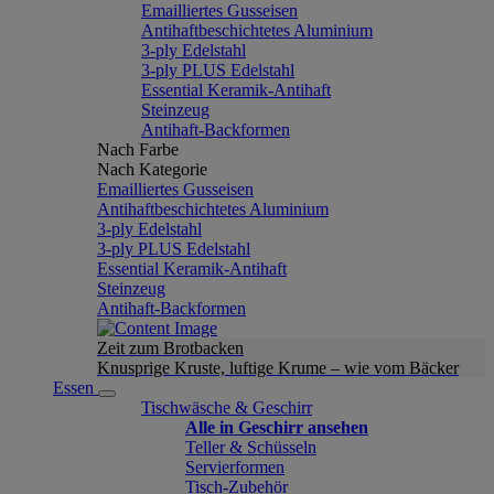
Emailliertes Gusseisen
Antihaftbeschichtetes Aluminium
3-ply Edelstahl
3-ply PLUS Edelstahl
Essential Keramik-Antihaft
Steinzeug
Antihaft-Backformen
Nach Farbe
Nach Kategorie
Emailliertes Gusseisen
Antihaftbeschichtetes Aluminium
3-ply Edelstahl
3-ply PLUS Edelstahl
Essential Keramik-Antihaft
Steinzeug
Antihaft-Backformen
Zeit zum Brotbacken
Knusprige Kruste, luftige Krume – wie vom Bäcker
Essen
Tischwäsche & Geschirr
Alle in Geschirr ansehen
Teller & Schüsseln
Servierformen
Tisch-Zubehör