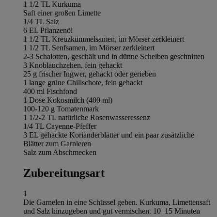
1 1/2 TL Kurkuma
Saft einer großen Limette
1/4 TL Salz
6 EL Pflanzenöl
1 1/2 TL Kreuzkümmelsamen, im Mörser zerkleinert
1 1/2 TL Senfsamen, im Mörser zerkleinert
2-3 Schalotten, geschält und in dünne Scheiben geschnitten
3 Knoblauchzehen, fein gehackt
25 g frischer Ingwer, gehackt oder gerieben
1 lange grüne Chilischote, fein gehackt
400 ml Fischfond
1 Dose Kokosmilch (400 ml)
100-120 g Tomatenmark
1 1/2-2 TL natürliche Rosenwasseressenz
1/4 TL Cayenne-Pfeffer
3 EL gehackte Korianderblätter und ein paar zusätzliche
Blätter zum Garnieren
Salz zum Abschmecken
Zubereitungsart
1
Die Garnelen in eine Schüssel geben. Kurkuma, Limettensaft
und Salz hinzugeben und gut vermischen. 10–15 Minuten