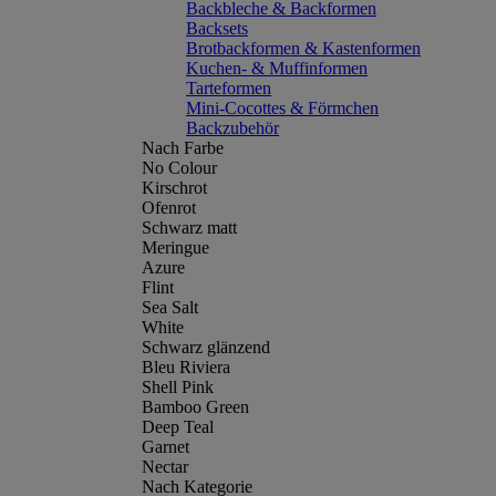
Backbleche & Backformen
Backsets
Brotbackformen & Kastenformen
Kuchen- & Muffinformen
Tarteformen
Mini-Cocottes & Förmchen
Backzubehör
Nach Farbe
No Colour
Kirschrot
Ofenrot
Schwarz matt
Meringue
Azure
Flint
Sea Salt
White
Schwarz glänzend
Bleu Riviera
Shell Pink
Bamboo Green
Deep Teal
Garnet
Nectar
Nach Kategorie