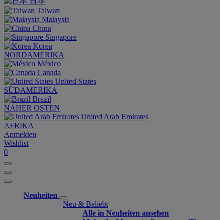
日本
Taiwan
Malaysia
China
Singapore
Korea
NORDAMERIKA
México
Canada
United States
SÜDAMERIKA
Brazil
NAHER OSTEN
United Arab Emirates
AFRIKA
Anmelden
Wishlist
0
Neuheiten
Neu & Beliebt
Alle in Neuheiten ansehen