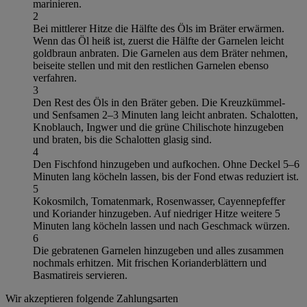
marinieren.
2
Bei mittlerer Hitze die Hälfte des Öls im Bräter erwärmen.
Wenn das Öl heiß ist, zuerst die Hälfte der Garnelen leicht
goldbraun anbraten. Die Garnelen aus dem Bräter nehmen,
beiseite stellen und mit den restlichen Garnelen ebenso
verfahren.
3
Den Rest des Öls in den Bräter geben. Die Kreuzkümmel-
und Senfsamen 2–3 Minuten lang leicht anbraten. Schalotten,
Knoblauch, Ingwer und die grüne Chilischote hinzugeben
und braten, bis die Schalotten glasig sind.
4
Den Fischfond hinzugeben und aufkochen. Ohne Deckel 5–6
Minuten lang köcheln lassen, bis der Fond etwas reduziert ist.
5
Kokosmilch, Tomatenmark, Rosenwasser, Cayennepfeffer
und Koriander hinzugeben. Auf niedriger Hitze weitere 5
Minuten lang köcheln lassen und nach Geschmack würzen.
6
Die gebratenen Garnelen hinzugeben und alles zusammen
nochmals erhitzen. Mit frischen Korianderblättern und
Basmatireis servieren.
Wir akzeptieren folgende Zahlungsarten