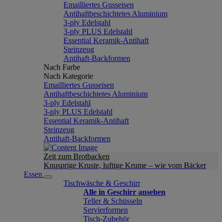
Emailliertes Gusseisen
Antihaftbeschichtetes Aluminium
3-ply Edelstahl
3-ply PLUS Edelstahl
Essential Keramik-Antihaft
Steinzeug
Antihaft-Backformen
Nach Farbe
Nach Kategorie
Emailliertes Gusseisen
Antihaftbeschichtetes Aluminium
3-ply Edelstahl
3-ply PLUS Edelstahl
Essential Keramik-Antihaft
Steinzeug
Antihaft-Backformen
Zeit zum Brotbacken
Knusprige Kruste, luftige Krume – wie vom Bäcker
Essen
Tischwäsche & Geschirr
Alle in Geschirr ansehen
Teller & Schüsseln
Servierformen
Tisch-Zubehör