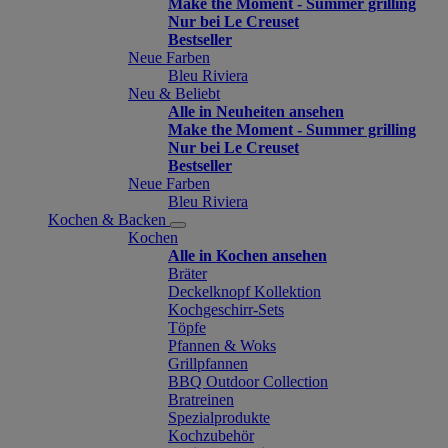
Make the Moment - Summer grilling
Nur bei Le Creuset
Bestseller
Neue Farben
Bleu Riviera
Neu & Beliebt
Alle in Neuheiten ansehen
Make the Moment - Summer grilling
Nur bei Le Creuset
Bestseller
Neue Farben
Bleu Riviera
Kochen & Backen
Kochen
Alle in Kochen ansehen
Bräter
Deckelknopf Kollektion
Kochgeschirr-Sets
Töpfe
Pfannen & Woks
Grillpfannen
BBQ Outdoor Collection
Bratreinen
Spezialprodukte
Kochzubehör