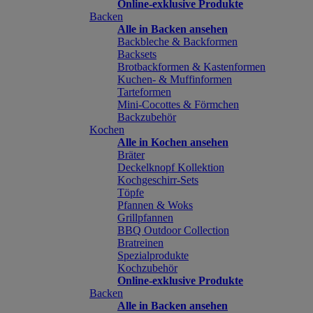
Online-exklusive Produkte
Backen
Alle in Backen ansehen
Backbleche & Backformen
Backsets
Brotbackformen & Kastenformen
Kuchen- & Muffinformen
Tarteformen
Mini-Cocottes & Förmchen
Backzubehör
Kochen
Alle in Kochen ansehen
Bräter
Deckelknopf Kollektion
Kochgeschirr-Sets
Töpfe
Pfannen & Woks
Grillpfannen
BBQ Outdoor Collection
Bratreinen
Spezialprodukte
Kochzubehör
Online-exklusive Produkte
Backen
Alle in Backen ansehen