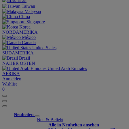
日本
Taiwan
Malaysia
China
Singapore
Korea
NORDAMERIKA
México
Canada
United States
SÜDAMERIKA
Brazil
NAHER OSTEN
United Arab Emirates
AFRIKA
Anmelden
Wishlist
0
Neuheiten
Neu & Beliebt
Alle in Neuheiten ansehen