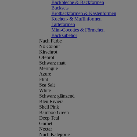
Backbleche & Backformen
Backsets
Brotbackformen & Kastenformen
Kuchen- & Muffinformen
Tarteformen
Mini-Cocottes & Förmchen
Backzubehör
Nach Farbe
No Colour
Kirschrot
Ofenrot
Schwarz matt
Meringue
Azure
Flint
Sea Salt
White
Schwarz glänzend
Bleu Riviera
Shell Pink
Bamboo Green
Deep Teal
Garnet
Nectar
Nach Kategorie