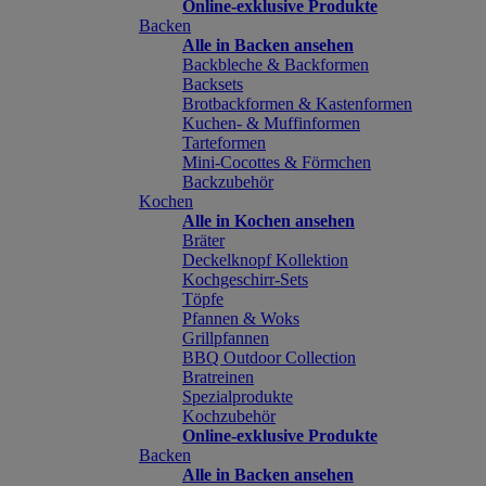
Online-exklusive Produkte
Backen
Alle in Backen ansehen
Backbleche & Backformen
Backsets
Brotbackformen & Kastenformen
Kuchen- & Muffinformen
Tarteformen
Mini-Cocottes & Förmchen
Backzubehör
Kochen
Alle in Kochen ansehen
Bräter
Deckelknopf Kollektion
Kochgeschirr-Sets
Töpfe
Pfannen & Woks
Grillpfannen
BBQ Outdoor Collection
Bratreinen
Spezialprodukte
Kochzubehör
Online-exklusive Produkte
Backen
Alle in Backen ansehen