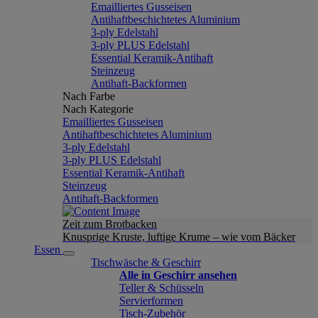
Emailliertes Gusseisen
Antihaftbeschichtetes Aluminium
3-ply Edelstahl
3-ply PLUS Edelstahl
Essential Keramik-Antihaft
Steinzeug
Antihaft-Backformen
Nach Farbe
Nach Kategorie
Emailliertes Gusseisen
Antihaftbeschichtetes Aluminium
3-ply Edelstahl
3-ply PLUS Edelstahl
Essential Keramik-Antihaft
Steinzeug
Antihaft-Backformen
Zeit zum Brotbacken
Knusprige Kruste, luftige Krume – wie vom Bäcker
Essen
Tischwäsche & Geschirr
Alle in Geschirr ansehen
Teller & Schüsseln
Servierformen
Tisch-Zubehör