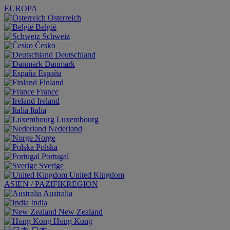
EUROPA
Österreich
België
Schweiz
Česko
Deutschland
Danmark
España
Finland
France
Ireland
Italia
Luxembourg
Nederland
Norge
Polska
Portugal
Sverige
United Kingdom
ASIEN / PAZIFIKREGION
Australia
India
New Zealand
Hong Kong