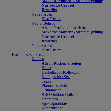
Make the Moment - Summer grilling
Nur bei Le Creuset
Bestseller
Neue Farben
Bleu Riviera
Neu & Beliebt
Alle in Neuheiten ansehen
Make the Moment - Summer grilling
Nur bei Le Creuset
Bestseller
Neue Farben
Bleu Riviera
Kochen & Backen
Kochen
Alle in Kochen ansehen
Bräter
Deckelknopf Kollektion
Kochgeschirr-Sets
Töpfe
Pfannen & Woks
Grillpfannen
BBQ Outdoor Collection
Bratreinen
Spezialprodukte
Kochzubehör