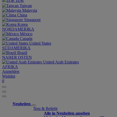
日本
Taiwan
Malaysia
China
Singapore
Korea
NORDAMERIKA
México
Canada
United States
SÜDAMERIKA
Brazil
NAHER OSTEN
United Arab Emirates
AFRIKA
Anmelden
Wishlist
0
Neuheiten
Neu & Beliebt
Alle in Neuheiten ansehen