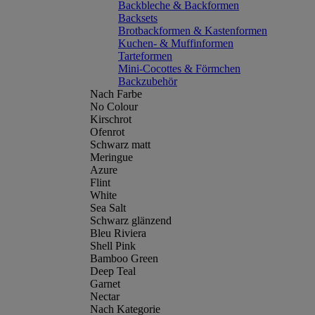
Backbleche & Backformen
Backsets
Brotbackformen & Kastenformen
Kuchen- & Muffinformen
Tarteformen
Mini-Cocottes & Förmchen
Backzubehör
Nach Farbe
No Colour
Kirschrot
Ofenrot
Schwarz matt
Meringue
Azure
Flint
White
Sea Salt
Schwarz glänzend
Bleu Riviera
Shell Pink
Bamboo Green
Deep Teal
Garnet
Nectar
Nach Kategorie