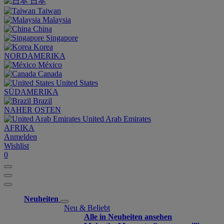
日本
Taiwan
Malaysia
China
Singapore
Korea
NORDAMERIKA
México
Canada
United States
SÜDAMERIKA
Brazil
NAHER OSTEN
United Arab Emirates
AFRIKA
Anmelden
Wishlist
0
Neuheiten
Neu & Beliebt
Alle in Neuheiten ansehen