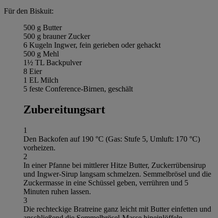
Für den Biskuit:
500 g Butter
500 g brauner Zucker
6 Kugeln Ingwer, fein gerieben oder gehackt
500 g Mehl
1½ TL Backpulver
8 Eier
1 EL Milch
5 feste Conference-Birnen, geschält
Zubereitungsart
1
Den Backofen auf 190 °C (Gas: Stufe 5, Umluft: 170 °C)
vorheizen.
2
In einer Pfanne bei mittlerer Hitze Butter, Zuckerrübensirup
und Ingwer-Sirup langsam schmelzen. Semmelbrösel und die
Zuckermasse in eine Schüssel geben, verrühren und 5
Minuten ruhen lassen.
3
Die rechteckige Bratreine ganz leicht mit Butter einfetten und
anschließend die Semmelbrösel-Masse hineinlöffeln.