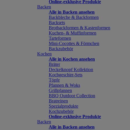
Online-exklusive Produkte
Backen
Alle in Backen ansehen
Backbleche & Backformen
Backsets
Brotbackformen & Kastenformen
Kuchen- & Muffinformen
Tarteformen
Mini-Cocottes & Förmchen
Backzubehör
Kochen
Alle in Kochen ansehen
Bräter
Deckelknopf Kollektion
Kochgeschirr-Sets
Töpfe
Pfannen & Woks
Grillpfannen
BBQ Outdoor Collection
Bratreinen
Spezialprodukte
Kochzubehör
Online-exklusive Produkte
Backen
Alle in Backen ansehen