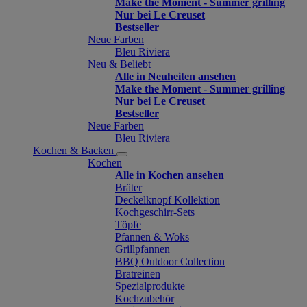
Make the Moment - Summer grilling
Nur bei Le Creuset
Bestseller
Neue Farben
Bleu Riviera
Neu & Beliebt
Alle in Neuheiten ansehen
Make the Moment - Summer grilling
Nur bei Le Creuset
Bestseller
Neue Farben
Bleu Riviera
Kochen & Backen
Kochen
Alle in Kochen ansehen
Bräter
Deckelknopf Kollektion
Kochgeschirr-Sets
Töpfe
Pfannen & Woks
Grillpfannen
BBQ Outdoor Collection
Bratreinen
Spezialprodukte
Kochzubehör