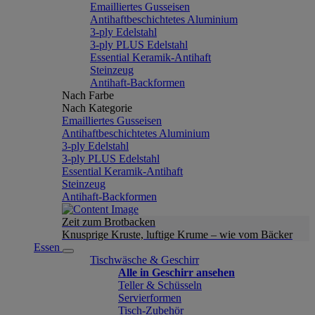
Emailliertes Gusseisen
Antihaftbeschichtetes Aluminium
3-ply Edelstahl
3-ply PLUS Edelstahl
Essential Keramik-Antihaft
Steinzeug
Antihaft-Backformen
Nach Farbe
Nach Kategorie
Emailliertes Gusseisen
Antihaftbeschichtetes Aluminium
3-ply Edelstahl
3-ply PLUS Edelstahl
Essential Keramik-Antihaft
Steinzeug
Antihaft-Backformen
Zeit zum Brotbacken
Knusprige Kruste, luftige Krume – wie vom Bäcker
Essen
Tischwäsche & Geschirr
Alle in Geschirr ansehen
Teller & Schüsseln
Servierformen
Tisch-Zubehör