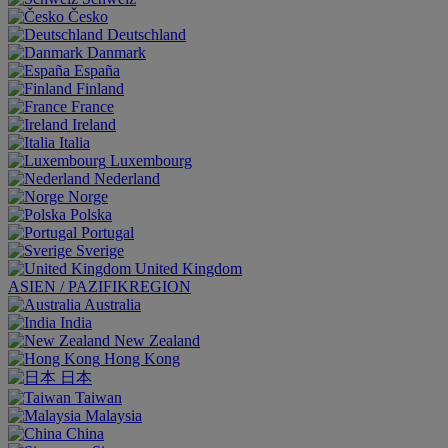
Česko
Deutschland
Danmark
España
Finland
France
Ireland
Italia
Luxembourg
Nederland
Norge
Polska
Portugal
Sverige
United Kingdom
ASIEN / PAZIFIKREGION
Australia
India
New Zealand
Hong Kong
日本
Taiwan
Malaysia
China