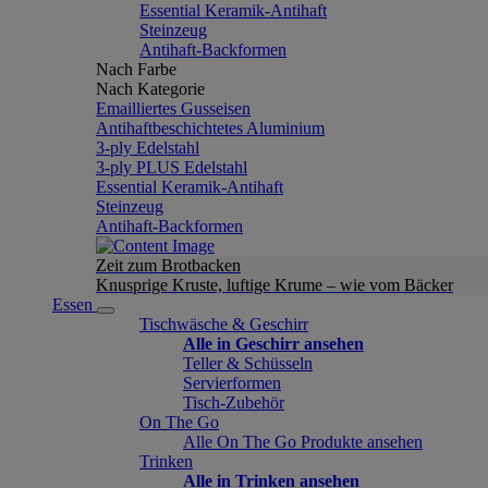
Essential Keramik-Antihaft
Steinzeug
Antihaft-Backformen
Nach Farbe
Nach Kategorie
Emailliertes Gusseisen
Antihaftbeschichtetes Aluminium
3-ply Edelstahl
3-ply PLUS Edelstahl
Essential Keramik-Antihaft
Steinzeug
Antihaft-Backformen
Zeit zum Brotbacken
Knusprige Kruste, luftige Krume – wie vom Bäcker
Essen
Tischwäsche & Geschirr
Alle in Geschirr ansehen
Teller & Schüsseln
Servierformen
Tisch-Zubehör
On The Go
Alle On The Go Produkte ansehen
Trinken
Alle in Trinken ansehen