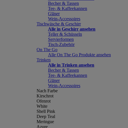
Becher & Tassen
Tee- & Kaffeekannen
Gläser
Wein-Accessoires
Tischwäsche & Geschirr
Alle in Geschirr ansehen
Teller & Schüsseln
Servierformen
Tisch-Zubehör
On The Go
Alle On The Go Produkte ansehen
Trinken
Alle in Trinken ansehen
Becher & Tassen
Tee- & Kaffeekannen
Gläser
Wein-Accessoires
Nach Farbe
Kirschrot
Ofenrot
White
Shell Pink
Deep Teal
Meringue
Azure