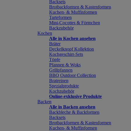
Backsets
Brotbackformen & Kastenformen
Kuchen- & Muffinformen
Tarteformen
Mini-Cocottes & Förmchen
Backzubehör
Kochen
Alle in Kochen ansehen
Bräter
Deckelknopf Kollektion
Kochgeschirr-Sets
Töpfe
Pfannen & Woks
Grillpfannen
BBQ Outdoor Collection
Bratreinen
Spezialprodukte
Kochzubehör
Online-exklusive Produkte
Backen
Alle in Backen ansehen
Backbleche & Backformen
Backsets
Brotbackformen & Kastenformen
Kuchen- & Muffinformen