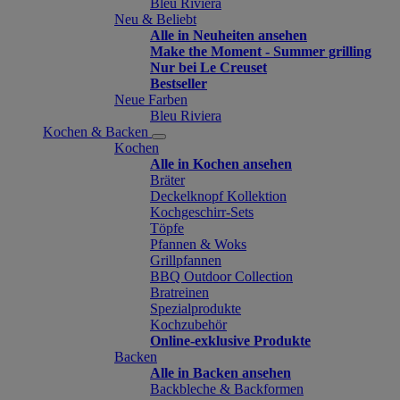
Bleu Riviera
Neu & Beliebt
Alle in Neuheiten ansehen
Make the Moment - Summer grilling
Nur bei Le Creuset
Bestseller
Neue Farben
Bleu Riviera
Kochen & Backen
Kochen
Alle in Kochen ansehen
Bräter
Deckelknopf Kollektion
Kochgeschirr-Sets
Töpfe
Pfannen & Woks
Grillpfannen
BBQ Outdoor Collection
Bratreinen
Spezialprodukte
Kochzubehör
Online-exklusive Produkte
Backen
Alle in Backen ansehen
Backbleche & Backformen