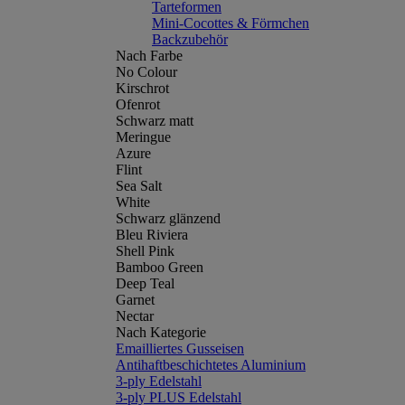
Tarteformen
Mini-Cocottes & Förmchen
Backzubehör
Nach Farbe
No Colour
Kirschrot
Ofenrot
Schwarz matt
Meringue
Azure
Flint
Sea Salt
White
Schwarz glänzend
Bleu Riviera
Shell Pink
Bamboo Green
Deep Teal
Garnet
Nectar
Nach Kategorie
Emailliertes Gusseisen
Antihaftbeschichtetes Aluminium
3-ply Edelstahl
3-ply PLUS Edelstahl