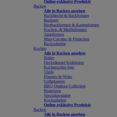
Online-exklusive Produkte
Backen
Alle in Backen ansehen
Backbleche & Backformen
Backsets
Brotbackformen & Kastenformen
Kuchen- & Muffinformen
Tarteformen
Mini-Cocottes & Förmchen
Backzubehör
Kochen
Alle in Kochen ansehen
Bräter
Deckelknopf Kollektion
Kochgeschirr-Sets
Töpfe
Pfannen & Woks
Grillpfannen
BBQ Outdoor Collection
Bratreinen
Spezialprodukte
Kochzubehör
Online-exklusive Produkte
Backen
Alle in Backen ansehen