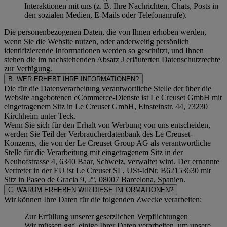
Interaktionen mit uns (z. B. Ihre Nachrichten, Chats, Posts in
den sozialen Medien, E-Mails oder Telefonanrufe).
Die personenbezogenen Daten, die von Ihnen erhoben werden,
wenn Sie die Website nutzen, oder anderweitig persönlich
identifizierende Informationen werden so geschützt, und Ihnen
stehen die im nachstehenden
Absatz J
erläuterten Datenschutzrechte
zur Verfügung.
B. WER ERHEBT IHRE INFORMATIONEN?
Die für die Datenverarbeitung verantwortliche Stelle der über die
Website angebotenen eCommerce-Dienste ist Le Creuset GmbH mit
eingetragenem Sitz in Le Creuset GmbH, Einsteinstr. 44, 73230
Kirchheim unter Teck.
Wenn Sie sich für den Erhalt von Werbung von uns entscheiden,
werden Sie Teil der Verbraucherdatenbank des Le Creuset-
Konzerns, die von der Le Creuset Group AG als verantwortliche
Stelle für die Verarbeitung mit eingetragenem Sitz in der
Neuhofstrasse 4, 6340 Baar, Schweiz, verwaltet wird. Der ernannte
Vertreter in der EU ist Le Creuset SL, USt-IdNr. B62153630 mit
Sitz in Paseo de Gracia 9, 2º, 08007 Barcelona, Spanien.
C. WARUM ERHEBEN WIR DIESE INFORMATIONEN?
Wir können Ihre Daten für die folgenden Zwecke verarbeiten:
Zur Erfüllung unserer gesetzlichen Verpflichtungen
Wir müssen ggf. einige Ihrer Daten verarbeiten, um unsere