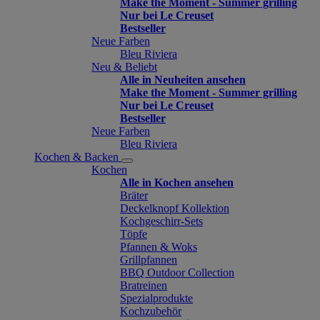
Make the Moment - Summer grilling
Nur bei Le Creuset
Bestseller
Neue Farben
Bleu Riviera
Neu & Beliebt
Alle in Neuheiten ansehen
Make the Moment - Summer grilling
Nur bei Le Creuset
Bestseller
Neue Farben
Bleu Riviera
Kochen & Backen
Kochen
Alle in Kochen ansehen
Bräter
Deckelknopf Kollektion
Kochgeschirr-Sets
Töpfe
Pfannen & Woks
Grillpfannen
BBQ Outdoor Collection
Bratreinen
Spezialprodukte
Kochzubehör