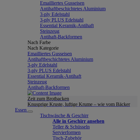
Emailliertes Gusseisen
Antihaftbeschichtetes Aluminium
3-ply Edelstahl
3-ply PLUS Edelstahl
Essential Keramik-Antihaft
Steinzeug
Antihaft-Backformen
Nach Farbe
Nach Kategorie
Emailliertes Gusseisen
Antihaftbeschichtetes Aluminium
3-ply Edelstahl
3-ply PLUS Edelstahl
Essential Keramik-Antihaft
Steinzeug
Antihaft-Backformen
Zeit zum Brotbacken
Knusprige Kruste, luftige Krume – wie vom Bäcker
Essen
Tischwäsche & Geschirr
Alle in Geschirr ansehen
Teller & Schüsseln
Servierformen
Tisch-Zubehör