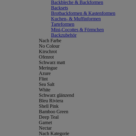
Backbleche & Backformen
Backsets
Brotbackformen & Kastenformen
Kuchen- & Muffinformen
Tarteformen
Mini-Cocottes & Förmchen
Backzubehör
Nach Farbe
No Colour
Kirschrot
Ofenrot
Schwarz matt
Meringue
Azure
Flint
Sea Salt
White
Schwarz glänzend
Bleu Riviera
Shell Pink
Bamboo Green
Deep Teal
Garnet
Nectar
Nach Kategorie