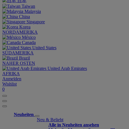
日本
Taiwan
Malaysia
China
Singapore
Korea
NORDAMERIKA
México
Canada
United States
SÜDAMERIKA
Brazil
NAHER OSTEN
United Arab Emirates
AFRIKA
Anmelden
Wishlist
0
Neuheiten
Neu & Beliebt
Alle in Neuheiten ansehen