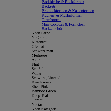
Backbleche & Backformen
Backsets
Brotbackformen & Kastenformen
Kuchen- & Muffinformen
Tarteformen
Mini-Cocottes & Förmchen
Backzubehör
Nach Farbe
No Colour
Kirschrot
Ofenrot
Schwarz matt
Meringue
Azure
Flint
Sea Salt
White
Schwarz glänzend
Bleu Riviera
Shell Pink
Bamboo Green
Deep Teal
Garnet
Nectar
Nach Kategorie