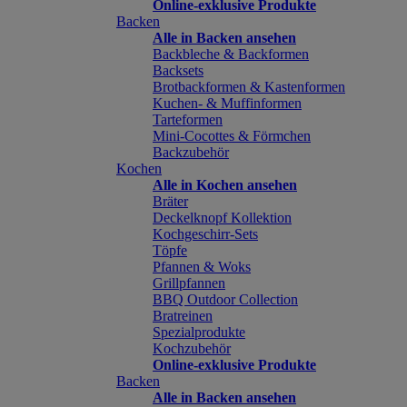
Online-exklusive Produkte
Backen
Alle in Backen ansehen
Backbleche & Backformen
Backsets
Brotbackformen & Kastenformen
Kuchen- & Muffinformen
Tarteformen
Mini-Cocottes & Förmchen
Backzubehör
Kochen
Alle in Kochen ansehen
Bräter
Deckelknopf Kollektion
Kochgeschirr-Sets
Töpfe
Pfannen & Woks
Grillpfannen
BBQ Outdoor Collection
Bratreinen
Spezialprodukte
Kochzubehör
Online-exklusive Produkte
Backen
Alle in Backen ansehen