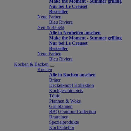
Make the Moment - Summer grilling
Nur bei Le Creuset
Bestseller
Neue Farben
Bleu Riviera
Neu & Beliebt
Alle in Neuheiten ansehen
Make the Moment - Summer grilling
Nur bei Le Creuset
Bestseller
Neue Farben
Bleu Riviera
Kochen & Backen
Kochen
Alle in Kochen ansehen
Bräter
Deckelknopf Kollektion
Kochgeschirr-Sets
Töpfe
Pfannen & Woks
Grillpfannen
BBQ Outdoor Collection
Bratreinen
Spezialprodukte
Kochzubehör