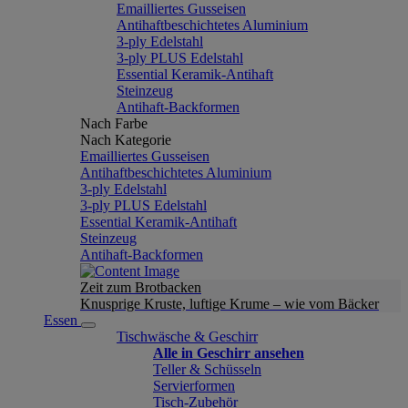
Emailliertes Gusseisen
Antihaftbeschichtetes Aluminium
3-ply Edelstahl
3-ply PLUS Edelstahl
Essential Keramik-Antihaft
Steinzeug
Antihaft-Backformen
Nach Farbe
Nach Kategorie
Emailliertes Gusseisen
Antihaftbeschichtetes Aluminium
3-ply Edelstahl
3-ply PLUS Edelstahl
Essential Keramik-Antihaft
Steinzeug
Antihaft-Backformen
Zeit zum Brotbacken
Knusprige Kruste, luftige Krume – wie vom Bäcker
Essen
Tischwäsche & Geschirr
Alle in Geschirr ansehen
Teller & Schüsseln
Servierformen
Tisch-Zubehör