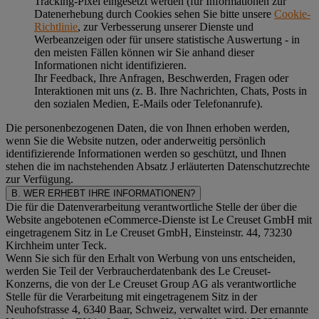
Tracking-Pixel eingesetzt werden (für Informationen zur
Datenerhebung durch Cookies sehen Sie bitte unsere
Cookie-
Richtlinie
, zur Verbesserung unserer Dienste und
Werbeanzeigen oder für unsere statistische Auswertung - in
den meisten Fällen können wir Sie anhand dieser
Informationen nicht identifizieren.
Ihr Feedback, Ihre Anfragen, Beschwerden, Fragen oder
Interaktionen mit uns (z. B. Ihre Nachrichten, Chats, Posts in
den sozialen Medien, E-Mails oder Telefonanrufe).
Die personenbezogenen Daten, die von Ihnen erhoben werden,
wenn Sie die Website nutzen, oder anderweitig persönlich
identifizierende Informationen werden so geschützt, und Ihnen
stehen die im nachstehenden
Absatz J
erläuterten Datenschutzrechte
zur Verfügung.
B. WER ERHEBT IHRE INFORMATIONEN?
Die für die Datenverarbeitung verantwortliche Stelle der über die
Website angebotenen eCommerce-Dienste ist Le Creuset GmbH mit
eingetragenem Sitz in Le Creuset GmbH, Einsteinstr. 44, 73230
Kirchheim unter Teck.
Wenn Sie sich für den Erhalt von Werbung von uns entscheiden,
werden Sie Teil der Verbraucherdatenbank des Le Creuset-
Konzerns, die von der Le Creuset Group AG als verantwortliche
Stelle für die Verarbeitung mit eingetragenem Sitz in der
Neuhofstrasse 4, 6340 Baar, Schweiz, verwaltet wird. Der ernannte