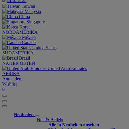
日本
Taiwan
Malaysia
China
Singapore
Korea
NORDAMERIKA
México
Canada
United States
SÜDAMERIKA
Brazil
NAHER OSTEN
United Arab Emirates
AFRIKA
Anmelden
Wishlist
0
Neuheiten
Neu & Beliebt
Alle in Neuheiten ansehen