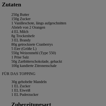
Zutaten
250g Butter
150g Zucker
1 Vanilleschote, längs aufgeschnitten
Abrieb von 2 Orangen
4 EL Milch
8g Trockenhefe
3 EL Brandy
80g getrocknete Cranberrys
5 Eier (Größe L)
550g Weizenmehl (Type 550)
1 Prise Salz
50g Zartbitterschokolade, gehackt
100g kandierte Zitronenschale
FÜR DAS TOPPING
30g gehobelte Mandeln
1 EL Zucker
1 EL Eiweiß
1 EL Puderzucker
Zubereitungsart