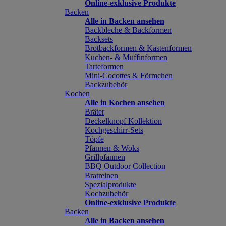
Online-exklusive Produkte
Backen
Alle in Backen ansehen
Backbleche & Backformen
Backsets
Brotbackformen & Kastenformen
Kuchen- & Muffinformen
Tarteformen
Mini-Cocottes & Förmchen
Backzubehör
Kochen
Alle in Kochen ansehen
Bräter
Deckelknopf Kollektion
Kochgeschirr-Sets
Töpfe
Pfannen & Woks
Grillpfannen
BBQ Outdoor Collection
Bratreinen
Spezialprodukte
Kochzubehör
Online-exklusive Produkte
Backen
Alle in Backen ansehen