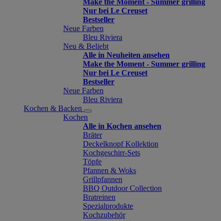
Make the Moment - Summer grilling
Nur bei Le Creuset
Bestseller
Neue Farben
Bleu Riviera
Neu & Beliebt
Alle in Neuheiten ansehen
Make the Moment - Summer grilling
Nur bei Le Creuset
Bestseller
Neue Farben
Bleu Riviera
Kochen & Backen
Kochen
Alle in Kochen ansehen
Bräter
Deckelknopf Kollektion
Kochgeschirr-Sets
Töpfe
Pfannen & Woks
Grillpfannen
BBQ Outdoor Collection
Bratreinen
Spezialprodukte
Kochzubehör