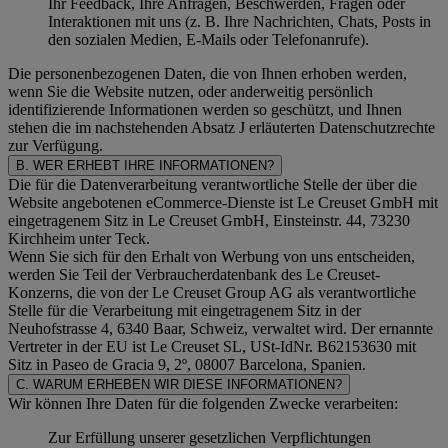
Ihr Feedback, Ihre Anfragen, Beschwerden, Fragen oder
Interaktionen mit uns (z. B. Ihre Nachrichten, Chats, Posts in
den sozialen Medien, E-Mails oder Telefonanrufe).
Die personenbezogenen Daten, die von Ihnen erhoben werden,
wenn Sie die Website nutzen, oder anderweitig persönlich
identifizierende Informationen werden so geschützt, und Ihnen
stehen die im nachstehenden
Absatz J
erläuterten Datenschutzrechte
zur Verfügung.
B. WER ERHEBT IHRE INFORMATIONEN?
Die für die Datenverarbeitung verantwortliche Stelle der über die
Website angebotenen eCommerce-Dienste ist Le Creuset GmbH mit
eingetragenem Sitz in Le Creuset GmbH, Einsteinstr. 44, 73230
Kirchheim unter Teck.
Wenn Sie sich für den Erhalt von Werbung von uns entscheiden,
werden Sie Teil der Verbraucherdatenbank des Le Creuset-
Konzerns, die von der Le Creuset Group AG als verantwortliche
Stelle für die Verarbeitung mit eingetragenem Sitz in der
Neuhofstrasse 4, 6340 Baar, Schweiz, verwaltet wird. Der ernannte
Vertreter in der EU ist Le Creuset SL, USt-IdNr. B62153630 mit
Sitz in Paseo de Gracia 9, 2º, 08007 Barcelona, Spanien.
C. WARUM ERHEBEN WIR DIESE INFORMATIONEN?
Wir können Ihre Daten für die folgenden Zwecke verarbeiten:
Zur Erfüllung unserer gesetzlichen Verpflichtungen