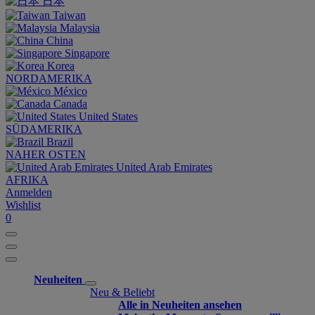
日本
Taiwan
Malaysia
China
Singapore
Korea
NORDAMERIKA
México
Canada
United States
SÜDAMERIKA
Brazil
NAHER OSTEN
United Arab Emirates
AFRIKA
Anmelden
Wishlist
0
Neuheiten
Neu & Beliebt
Alle in Neuheiten ansehen