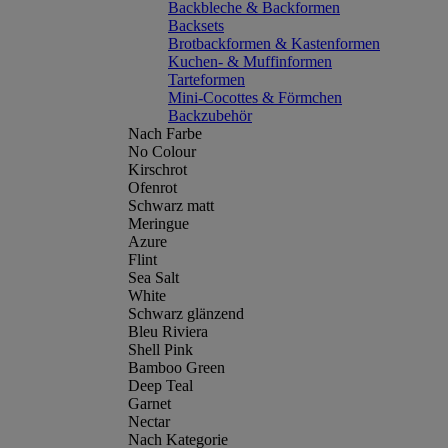
Backbleche & Backformen
Backsets
Brotbackformen & Kastenformen
Kuchen- & Muffinformen
Tarteformen
Mini-Cocottes & Förmchen
Backzubehör
Nach Farbe
No Colour
Kirschrot
Ofenrot
Schwarz matt
Meringue
Azure
Flint
Sea Salt
White
Schwarz glänzend
Bleu Riviera
Shell Pink
Bamboo Green
Deep Teal
Garnet
Nectar
Nach Kategorie