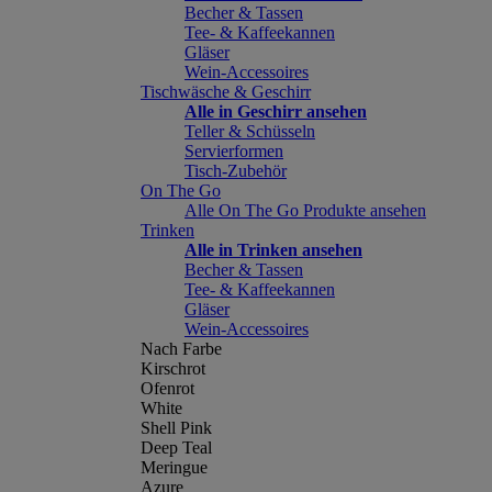
Becher & Tassen
Tee- & Kaffeekannen
Gläser
Wein-Accessoires
Tischwäsche & Geschirr
Alle in Geschirr ansehen
Teller & Schüsseln
Servierformen
Tisch-Zubehör
On The Go
Alle On The Go Produkte ansehen
Trinken
Alle in Trinken ansehen
Becher & Tassen
Tee- & Kaffeekannen
Gläser
Wein-Accessoires
Nach Farbe
Kirschrot
Ofenrot
White
Shell Pink
Deep Teal
Meringue
Azure