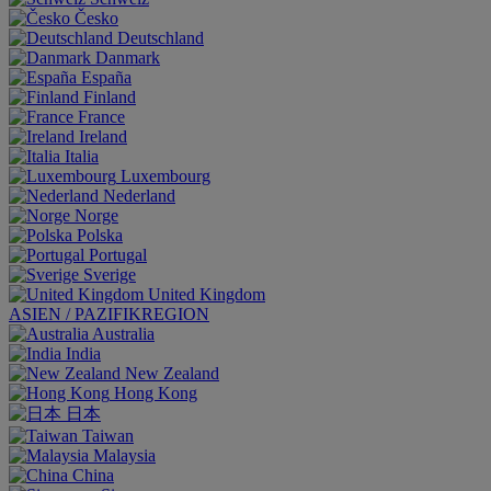
Česko
Deutschland
Danmark
España
Finland
France
Ireland
Italia
Luxembourg
Nederland
Norge
Polska
Portugal
Sverige
United Kingdom
ASIEN / PAZIFIKREGION
Australia
India
New Zealand
Hong Kong
日本
Taiwan
Malaysia
China