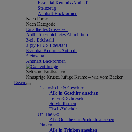
Essential Keramik-Antihaft
Steinzeug
Antihaft-Backformen
Nach Farbe
Nach Kategorie
Emailliertes Gusseisen
Antihaftbeschichtetes Aluminium
3-ply Edelstahl
3-ply PLUS Edelstahl
Essential Keramik-Antihaft
Steinzeug
Antihaft-Backformen
Zeit zum Brotbacken
Knusprige Kruste, luftige Krume – wie vom Bäcker
Essen
Tischwäsche & Geschirr
Alle in Geschirr ansehen
Teller & Schüsseln
Servierformen
Tisch-Zubehör
On The Go
Alle On The Go Produkte ansehen
Trinken
Alle in Trinken ansehen