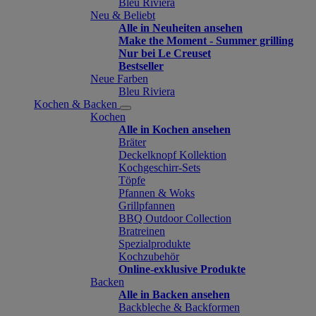
Bleu Riviera
Neu & Beliebt
Alle in Neuheiten ansehen
Make the Moment - Summer grilling
Nur bei Le Creuset
Bestseller
Neue Farben
Bleu Riviera
Kochen & Backen
Kochen
Alle in Kochen ansehen
Bräter
Deckelknopf Kollektion
Kochgeschirr-Sets
Töpfe
Pfannen & Woks
Grillpfannen
BBQ Outdoor Collection
Bratreinen
Spezialprodukte
Kochzubehör
Online-exklusive Produkte
Backen
Alle in Backen ansehen
Backbleche & Backformen