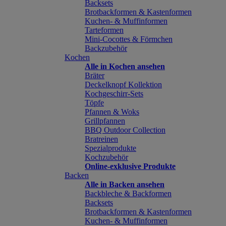
Backsets
Brotbackformen & Kastenformen
Kuchen- & Muffinformen
Tarteformen
Mini-Cocottes & Förmchen
Backzubehör
Kochen
Alle in Kochen ansehen
Bräter
Deckelknopf Kollektion
Kochgeschirr-Sets
Töpfe
Pfannen & Woks
Grillpfannen
BBQ Outdoor Collection
Bratreinen
Spezialprodukte
Kochzubehör
Online-exklusive Produkte
Backen
Alle in Backen ansehen
Backbleche & Backformen
Backsets
Brotbackformen & Kastenformen
Kuchen- & Muffinformen