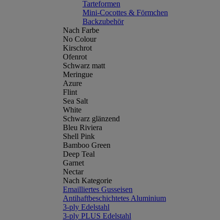
Tarteformen
Mini-Cocottes & Förmchen
Backzubehör
Nach Farbe
No Colour
Kirschrot
Ofenrot
Schwarz matt
Meringue
Azure
Flint
Sea Salt
White
Schwarz glänzend
Bleu Riviera
Shell Pink
Bamboo Green
Deep Teal
Garnet
Nectar
Nach Kategorie
Emailliertes Gusseisen
Antihaftbeschichtetes Aluminium
3-ply Edelstahl
3-ply PLUS Edelstahl