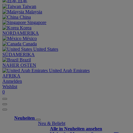
日本
Taiwan
Malaysia
China
Singapore
Korea
NORDAMERIKA
México
Canada
United States
SÜDAMERIKA
Brazil
NAHER OSTEN
United Arab Emirates
AFRIKA
Anmelden
Wishlist
0
Neuheiten
Neu & Beliebt
Alle in Neuheiten ansehen