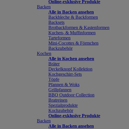
Online-exklusive Produkte
Backen
Alle in Backen ansehen
Backbleche & Backformen
Backsets
Brotbackformen & Kastenformen
Kuchen- & Muffinformen
Tarteformen
Mini-Cocottes & Förmchen
Backzubehör
Kochen
Alle in Kochen ansehen
Bräter
Deckelknopf Kollektion
Kochgeschirr-Sets
Töpfe
Pfannen & Woks
Grillpfannen
BBQ Outdoor Collection
Bratreinen
Spezialprodukte
Kochzubehör
Online-exklusive Produkte
Backen
Alle in Backen ansehen