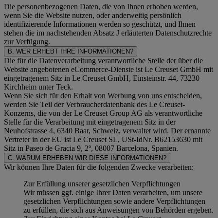
Die personenbezogenen Daten, die von Ihnen erhoben werden,
wenn Sie die Website nutzen, oder anderweitig persönlich
identifizierende Informationen werden so geschützt, und Ihnen
stehen die im nachstehenden
Absatz J
erläuterten Datenschutzrechte
zur Verfügung.
B. WER ERHEBT IHRE INFORMATIONEN?
Die für die Datenverarbeitung verantwortliche Stelle der über die
Website angebotenen eCommerce-Dienste ist Le Creuset GmbH mit
eingetragenem Sitz in Le Creuset GmbH, Einsteinstr. 44, 73230
Kirchheim unter Teck.
Wenn Sie sich für den Erhalt von Werbung von uns entscheiden,
werden Sie Teil der Verbraucherdatenbank des Le Creuset-
Konzerns, die von der Le Creuset Group AG als verantwortliche
Stelle für die Verarbeitung mit eingetragenem Sitz in der
Neuhofstrasse 4, 6340 Baar, Schweiz, verwaltet wird. Der ernannte
Vertreter in der EU ist Le Creuset SL, USt-IdNr. B62153630 mit
Sitz in Paseo de Gracia 9, 2º, 08007 Barcelona, Spanien.
C. WARUM ERHEBEN WIR DIESE INFORMATIONEN?
Wir können Ihre Daten für die folgenden Zwecke verarbeiten:
Zur Erfüllung unserer gesetzlichen Verpflichtungen
Wir müssen ggf. einige Ihrer Daten verarbeiten, um unsere
gesetzlichen Verpflichtungen sowie andere Verpflichtungen
zu erfüllen, die sich aus Anweisungen von Behörden ergeben.