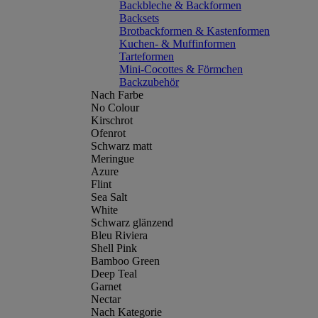
Backbleche & Backformen
Backsets
Brotbackformen & Kastenformen
Kuchen- & Muffinformen
Tarteformen
Mini-Cocottes & Förmchen
Backzubehör
Nach Farbe
No Colour
Kirschrot
Ofenrot
Schwarz matt
Meringue
Azure
Flint
Sea Salt
White
Schwarz glänzend
Bleu Riviera
Shell Pink
Bamboo Green
Deep Teal
Garnet
Nectar
Nach Kategorie