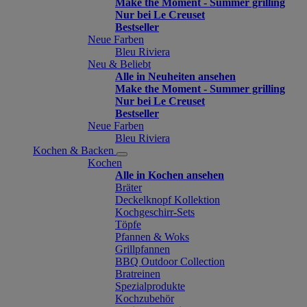
Make the Moment - Summer grilling
Nur bei Le Creuset
Bestseller
Neue Farben
Bleu Riviera
Neu & Beliebt
Alle in Neuheiten ansehen
Make the Moment - Summer grilling
Nur bei Le Creuset
Bestseller
Neue Farben
Bleu Riviera
Kochen & Backen
Kochen
Alle in Kochen ansehen
Bräter
Deckelknopf Kollektion
Kochgeschirr-Sets
Töpfe
Pfannen & Woks
Grillpfannen
BBQ Outdoor Collection
Bratreinen
Spezialprodukte
Kochzubehör