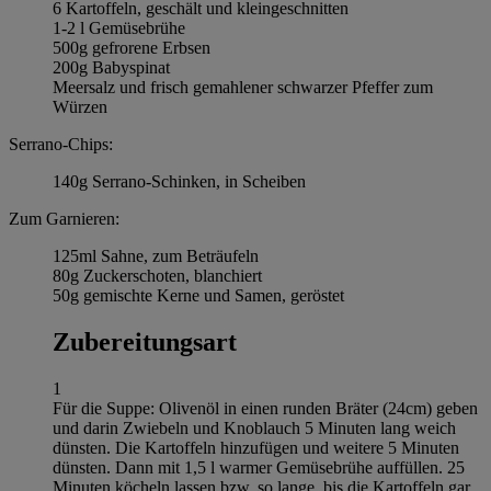
6 Kartoffeln, geschält und kleingeschnitten
1-2 l Gemüsebrühe
500g gefrorene Erbsen
200g Babyspinat
Meersalz und frisch gemahlener schwarzer Pfeffer zum
Würzen
Serrano-Chips:
140g Serrano-Schinken, in Scheiben
Zum Garnieren:
125ml Sahne, zum Beträufeln
80g Zuckerschoten, blanchiert
50g gemischte Kerne und Samen, geröstet
Zubereitungsart
1
Für die Suppe: Olivenöl in einen runden Bräter (24cm) geben
und darin Zwiebeln und Knoblauch 5 Minuten lang weich
dünsten. Die Kartoffeln hinzufügen und weitere 5 Minuten
dünsten. Dann mit 1,5 l warmer Gemüsebrühe auffüllen. 25
Minuten köcheln lassen bzw. so lange, bis die Kartoffeln gar