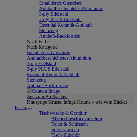
Emailliertes Gusseisen
Antihaftbeschichtetes Aluminium
3-ply Edelstahl
3-ply PLUS Edelstahl
Essential Keramik-Antihaft
Steinzeug
Antihaft-Backformen
Nach Farbe
Nach Kategorie
Emailliertes Gusseisen
Antihaftbeschichtetes Aluminium
3-ply Edelstahl
3-ply PLUS Edelstahl
Essential Keramik-Antihaft
Steinzeug
Antihaft-Backformen
Zeit zum Brotbacken
Knusprige Kruste, luftige Krume – wie vom Bäcker
Essen
Tischwäsche & Geschirr
Alle in Geschirr ansehen
Teller & Schüsseln
Servierformen
Tisch-Zubehör