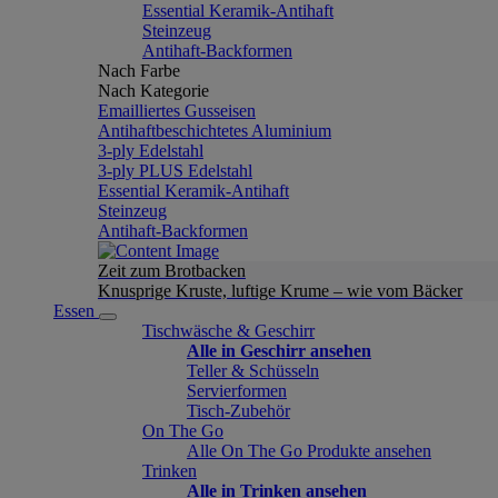
Essential Keramik-Antihaft
Steinzeug
Antihaft-Backformen
Nach Farbe
Nach Kategorie
Emailliertes Gusseisen
Antihaftbeschichtetes Aluminium
3-ply Edelstahl
3-ply PLUS Edelstahl
Essential Keramik-Antihaft
Steinzeug
Antihaft-Backformen
Zeit zum Brotbacken
Knusprige Kruste, luftige Krume – wie vom Bäcker
Essen
Tischwäsche & Geschirr
Alle in Geschirr ansehen
Teller & Schüsseln
Servierformen
Tisch-Zubehör
On The Go
Alle On The Go Produkte ansehen
Trinken
Alle in Trinken ansehen