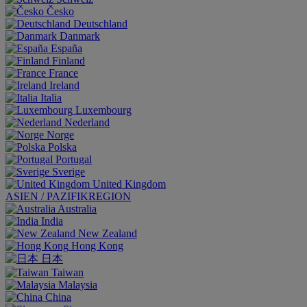
Česko
Deutschland
Danmark
España
Finland
France
Ireland
Italia
Luxembourg
Nederland
Norge
Polska
Portugal
Sverige
United Kingdom
ASIEN / PAZIFIKREGION
Australia
India
New Zealand
Hong Kong
日本
Taiwan
Malaysia
China