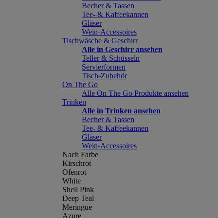
Becher & Tassen
Tee- & Kaffeekannen
Gläser
Wein-Accessoires
Tischwäsche & Geschirr
Alle in Geschirr ansehen
Teller & Schüsseln
Servierformen
Tisch-Zubehör
On The Go
Alle On The Go Produkte ansehen
Trinken
Alle in Trinken ansehen
Becher & Tassen
Tee- & Kaffeekannen
Gläser
Wein-Accessoires
Nach Farbe
Kirschrot
Ofenrot
White
Shell Pink
Deep Teal
Meringue
Azure