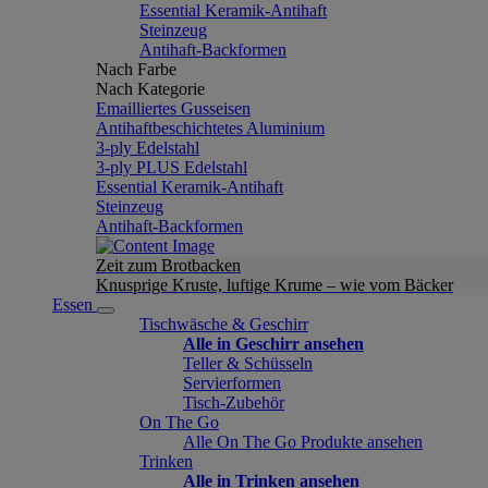
Essential Keramik-Antihaft
Steinzeug
Antihaft-Backformen
Nach Farbe
Nach Kategorie
Emailliertes Gusseisen
Antihaftbeschichtetes Aluminium
3-ply Edelstahl
3-ply PLUS Edelstahl
Essential Keramik-Antihaft
Steinzeug
Antihaft-Backformen
Zeit zum Brotbacken
Knusprige Kruste, luftige Krume – wie vom Bäcker
Essen
Tischwäsche & Geschirr
Alle in Geschirr ansehen
Teller & Schüsseln
Servierformen
Tisch-Zubehör
On The Go
Alle On The Go Produkte ansehen
Trinken
Alle in Trinken ansehen