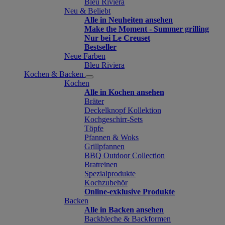
Bleu Riviera
Neu & Beliebt
Alle in Neuheiten ansehen
Make the Moment - Summer grilling
Nur bei Le Creuset
Bestseller
Neue Farben
Bleu Riviera
Kochen & Backen
Kochen
Alle in Kochen ansehen
Bräter
Deckelknopf Kollektion
Kochgeschirr-Sets
Töpfe
Pfannen & Woks
Grillpfannen
BBQ Outdoor Collection
Bratreinen
Spezialprodukte
Kochzubehör
Online-exklusive Produkte
Backen
Alle in Backen ansehen
Backbleche & Backformen