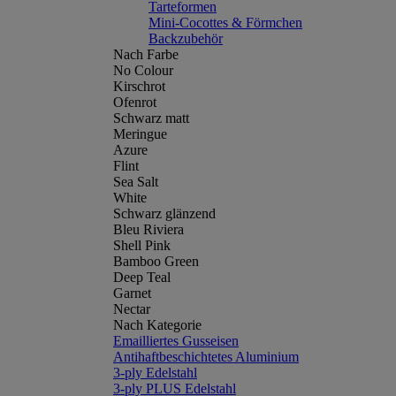
Tarteformen
Mini-Cocottes & Förmchen
Backzubehör
Nach Farbe
No Colour
Kirschrot
Ofenrot
Schwarz matt
Meringue
Azure
Flint
Sea Salt
White
Schwarz glänzend
Bleu Riviera
Shell Pink
Bamboo Green
Deep Teal
Garnet
Nectar
Nach Kategorie
Emailliertes Gusseisen
Antihaftbeschichtetes Aluminium
3-ply Edelstahl
3-ply PLUS Edelstahl