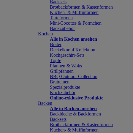
Backsets
Brotbackformen & Kastenformen
Kuchen- & Muffinformen
Tarteformen
Mini-Cocottes & Förmchen
Backzubehör
Kochen
Alle in Kochen ansehen
Bräter
Deckelknopf Kollektion
Kochgeschirr-Sets
Töpfe
Pfannen & Woks
Grillpfannen
BBQ Outdoor Collection
Bratreinen
Spezialprodukte
Kochzubehör
Online-exklusive Produkte
Backen
Alle in Backen ansehen
Backbleche & Backformen
Backsets
Brotbackformen & Kastenformen
Kuchen- & Muffinformen