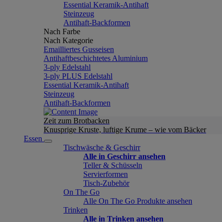
Essential Keramik-Antihaft
Steinzeug
Antihaft-Backformen
Nach Farbe
Nach Kategorie
Emailliertes Gusseisen
Antihaftbeschichtetes Aluminium
3-ply Edelstahl
3-ply PLUS Edelstahl
Essential Keramik-Antihaft
Steinzeug
Antihaft-Backformen
Zeit zum Brotbacken
Knusprige Kruste, luftige Krume – wie vom Bäcker
Essen
Tischwäsche & Geschirr
Alle in Geschirr ansehen
Teller & Schüsseln
Servierformen
Tisch-Zubehör
On The Go
Alle On The Go Produkte ansehen
Trinken
Alle in Trinken ansehen