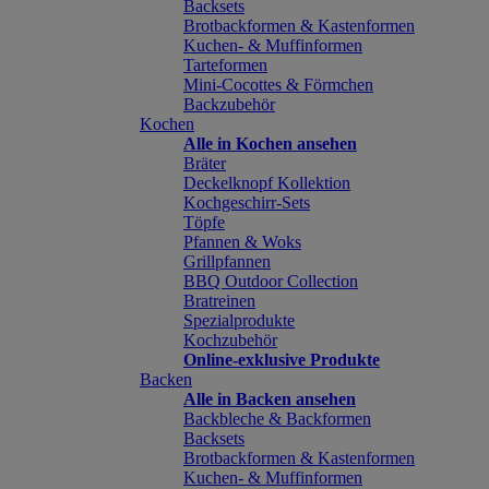
Backsets
Brotbackformen & Kastenformen
Kuchen- & Muffinformen
Tarteformen
Mini-Cocottes & Förmchen
Backzubehör
Kochen
Alle in Kochen ansehen
Bräter
Deckelknopf Kollektion
Kochgeschirr-Sets
Töpfe
Pfannen & Woks
Grillpfannen
BBQ Outdoor Collection
Bratreinen
Spezialprodukte
Kochzubehör
Online-exklusive Produkte
Backen
Alle in Backen ansehen
Backbleche & Backformen
Backsets
Brotbackformen & Kastenformen
Kuchen- & Muffinformen