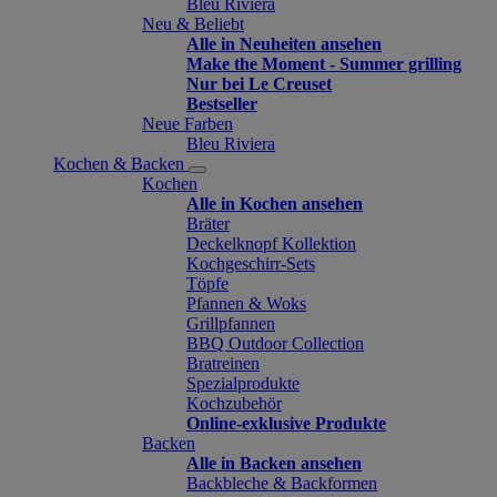
Bleu Riviera
Neu & Beliebt
Alle in Neuheiten ansehen
Make the Moment - Summer grilling
Nur bei Le Creuset
Bestseller
Neue Farben
Bleu Riviera
Kochen & Backen
Kochen
Alle in Kochen ansehen
Bräter
Deckelknopf Kollektion
Kochgeschirr-Sets
Töpfe
Pfannen & Woks
Grillpfannen
BBQ Outdoor Collection
Bratreinen
Spezialprodukte
Kochzubehör
Online-exklusive Produkte
Backen
Alle in Backen ansehen
Backbleche & Backformen