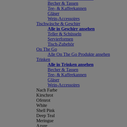
Becher & Tassen
Tee- & Kaffeekannen
Gläser
Wein-Accessoires
Tischwäsche & Geschirr
Alle in Geschirr ansehen
Teller & Schüsseln
Servierformen
Tisch-Zubehör
On The Go
Alle On The Go Produkte ansehen
Trinken
Alle in Trinken ansehen
Becher & Tassen
Tee- & Kaffeekannen
Gläser
Wein-Accessoires
Nach Farbe
Kirschrot
Ofenrot
White
Shell Pink
Deep Teal
Meringue
Azure