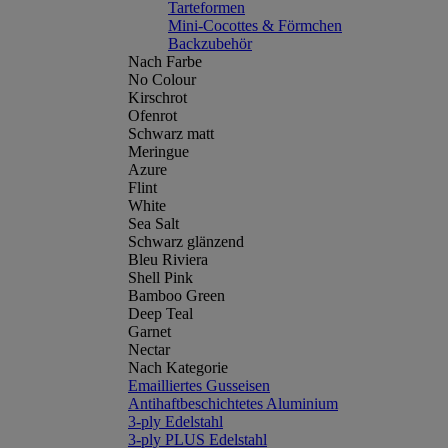
Tarteformen
Mini-Cocottes & Förmchen
Backzubehör
Nach Farbe
No Colour
Kirschrot
Ofenrot
Schwarz matt
Meringue
Azure
Flint
White
Sea Salt
Schwarz glänzend
Bleu Riviera
Shell Pink
Bamboo Green
Deep Teal
Garnet
Nectar
Nach Kategorie
Emailliertes Gusseisen
Antihaftbeschichtetes Aluminium
3-ply Edelstahl
3-ply PLUS Edelstahl