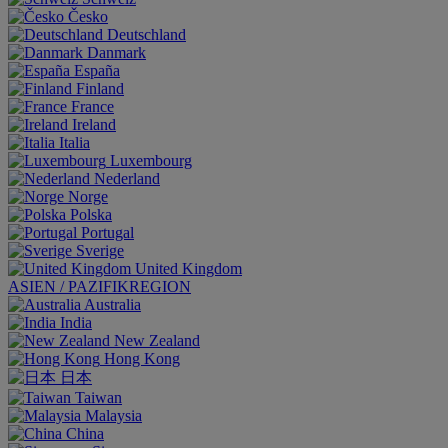
Česko
Deutschland
Danmark
España
Finland
France
Ireland
Italia
Luxembourg
Nederland
Norge
Polska
Portugal
Sverige
United Kingdom
ASIEN / PAZIFIKREGION
Australia
India
New Zealand
Hong Kong
日本
Taiwan
Malaysia
China