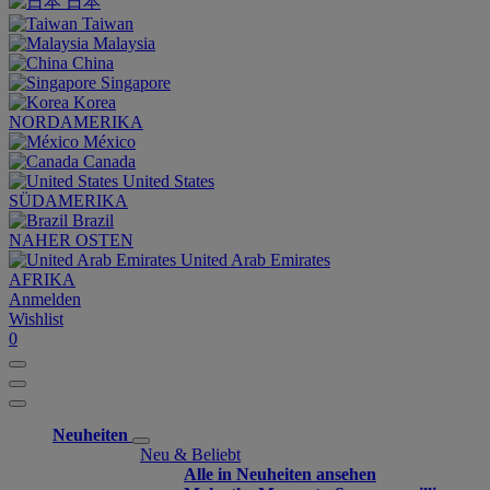
日本
Taiwan
Malaysia
China
Singapore
Korea
NORDAMERIKA
México
Canada
United States
SÜDAMERIKA
Brazil
NAHER OSTEN
United Arab Emirates
AFRIKA
Anmelden
Wishlist
0
Neuheiten
Neu & Beliebt
Alle in Neuheiten ansehen