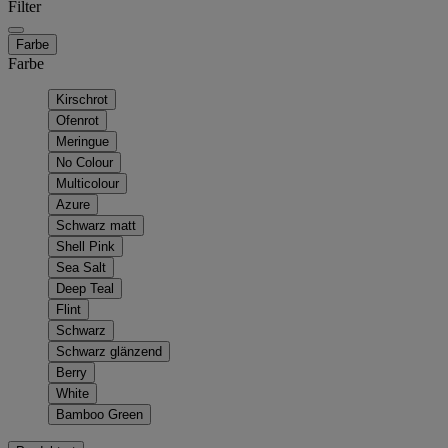
Filter
Farbe
Farbe
Kirschrot
Ofenrot
Meringue
No Colour
Multicolour
Azure
Schwarz matt
Shell Pink
Sea Salt
Deep Teal
Flint
Schwarz
Schwarz glänzend
Berry
White
Bamboo Green