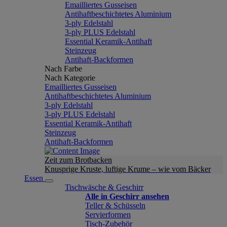
Emailliertes Gusseisen
Antihaftbeschichtetes Aluminium
3-ply Edelstahl
3-ply PLUS Edelstahl
Essential Keramik-Antihaft
Steinzeug
Antihaft-Backformen
Nach Farbe
Nach Kategorie
Emailliertes Gusseisen
Antihaftbeschichtetes Aluminium
3-ply Edelstahl
3-ply PLUS Edelstahl
Essential Keramik-Antihaft
Steinzeug
Antihaft-Backformen
Zeit zum Brotbacken
Knusprige Kruste, luftige Krume – wie vom Bäcker
Essen
Tischwäsche & Geschirr
Alle in Geschirr ansehen
Teller & Schüsseln
Servierformen
Tisch-Zubehör