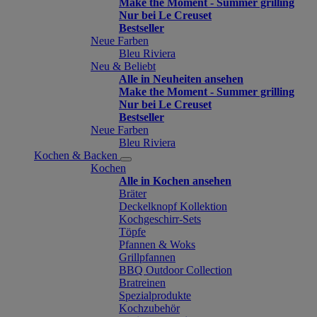
Make the Moment - Summer grilling
Nur bei Le Creuset
Bestseller
Neue Farben
Bleu Riviera
Neu & Beliebt
Alle in Neuheiten ansehen
Make the Moment - Summer grilling
Nur bei Le Creuset
Bestseller
Neue Farben
Bleu Riviera
Kochen & Backen
Kochen
Alle in Kochen ansehen
Bräter
Deckelknopf Kollektion
Kochgeschirr-Sets
Töpfe
Pfannen & Woks
Grillpfannen
BBQ Outdoor Collection
Bratreinen
Spezialprodukte
Kochzubehör