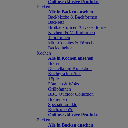
Online-exklusive Produkte
Backen
Alle in Backen ansehen
Backbleche & Backformen
Backsets
Brotbackformen & Kastenformen
Kuchen- & Muffinformen
Tarteformen
Mini-Cocottes & Förmchen
Backzubehör
Kochen
Alle in Kochen ansehen
Bräter
Deckelknopf Kollektion
Kochgeschirr-Sets
Töpfe
Pfannen & Woks
Grillpfannen
BBQ Outdoor Collection
Bratreinen
Spezialprodukte
Kochzubehör
Online-exklusive Produkte
Backen
Alle in Backen ansehen