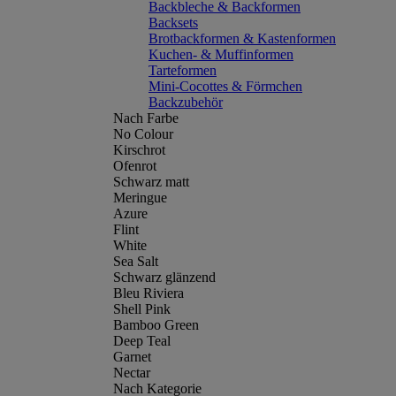
Backbleche & Backformen
Backsets
Brotbackformen & Kastenformen
Kuchen- & Muffinformen
Tarteformen
Mini-Cocottes & Förmchen
Backzubehör
Nach Farbe
No Colour
Kirschrot
Ofenrot
Schwarz matt
Meringue
Azure
Flint
White
Sea Salt
Schwarz glänzend
Bleu Riviera
Shell Pink
Bamboo Green
Deep Teal
Garnet
Nectar
Nach Kategorie