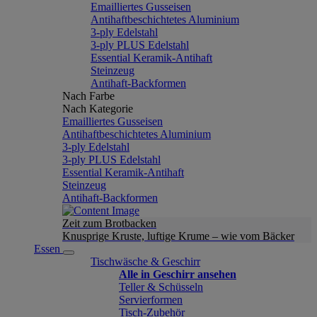
Emailliertes Gusseisen
Antihaftbeschichtetes Aluminium
3-ply Edelstahl
3-ply PLUS Edelstahl
Essential Keramik-Antihaft
Steinzeug
Antihaft-Backformen
Nach Farbe
Nach Kategorie
Emailliertes Gusseisen
Antihaftbeschichtetes Aluminium
3-ply Edelstahl
3-ply PLUS Edelstahl
Essential Keramik-Antihaft
Steinzeug
Antihaft-Backformen
Zeit zum Brotbacken
Knusprige Kruste, luftige Krume – wie vom Bäcker
Essen
Tischwäsche & Geschirr
Alle in Geschirr ansehen
Teller & Schüsseln
Servierformen
Tisch-Zubehör