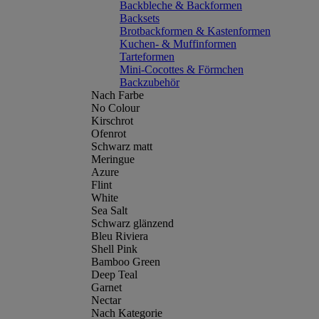
Backbleche & Backformen
Backsets
Brotbackformen & Kastenformen
Kuchen- & Muffinformen
Tarteformen
Mini-Cocottes & Förmchen
Backzubehör
Nach Farbe
No Colour
Kirschrot
Ofenrot
Schwarz matt
Meringue
Azure
Flint
White
Sea Salt
Schwarz glänzend
Bleu Riviera
Shell Pink
Bamboo Green
Deep Teal
Garnet
Nectar
Nach Kategorie