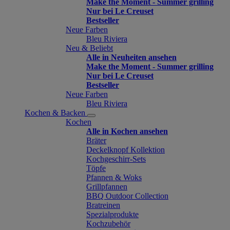
Make the Moment - Summer grilling
Nur bei Le Creuset
Bestseller
Neue Farben
Bleu Riviera
Neu & Beliebt
Alle in Neuheiten ansehen
Make the Moment - Summer grilling
Nur bei Le Creuset
Bestseller
Neue Farben
Bleu Riviera
Kochen & Backen
Kochen
Alle in Kochen ansehen
Bräter
Deckelknopf Kollektion
Kochgeschirr-Sets
Töpfe
Pfannen & Woks
Grillpfannen
BBQ Outdoor Collection
Bratreinen
Spezialprodukte
Kochzubehör