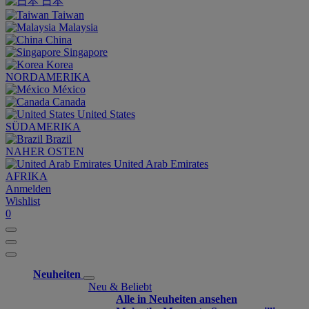
日本
Taiwan
Malaysia
China
Singapore
Korea
NORDAMERIKA
México
Canada
United States
SÜDAMERIKA
Brazil
NAHER OSTEN
United Arab Emirates
AFRIKA
Anmelden
Wishlist
0
Neuheiten
Neu & Beliebt
Alle in Neuheiten ansehen