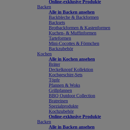
Online-exklusive Produkte
Backen
Alle in Backen ansehen
Backbleche & Backformen
Backsets
Brotbackformen & Kastenformen
Kuchen- & Muffinformen
Tarteformen
Mini-Cocottes & Förmchen
Backzubehör
Kochen
Alle in Kochen ansehen
Bräter
Deckelknopf Kollektion
Kochgeschirr-Sets
Töpfe
Pfannen & Woks
Grillpfannen
BBQ Outdoor Collection
Bratreinen
Spezialprodukte
Kochzubehör
Online-exklusive Produkte
Backen
Alle in Backen ansehen