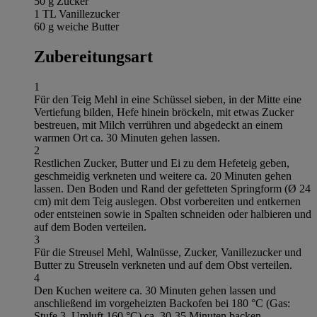
50 g Zucker
1 TL Vanillezucker
60 g weiche Butter
Zubereitungsart
1
Für den Teig Mehl in eine Schüssel sieben, in der Mitte eine
Vertiefung bilden, Hefe hinein bröckeln, mit etwas Zucker
bestreuen, mit Milch verrühren und abgedeckt an einem
warmen Ort ca. 30 Minuten gehen lassen.
2
Restlichen Zucker, Butter und Ei zu dem Hefeteig geben,
geschmeidig verkneten und weitere ca. 20 Minuten gehen
lassen. Den Boden und Rand der gefetteten Springform (Ø 24
cm) mit dem Teig auslegen. Obst vorbereiten und entkernen
oder entsteinen sowie in Spalten schneiden oder halbieren und
auf dem Boden verteilen.
3
Für die Streusel Mehl, Walnüsse, Zucker, Vanillezucker und
Butter zu Streuseln verkneten und auf dem Obst verteilen.
4
Den Kuchen weitere ca. 30 Minuten gehen lassen und
anschließend im vorgeheizten Backofen bei 180 °C (Gas:
Stufe 3, Umluft 160 °C) ca. 30-35 Minuten backen.