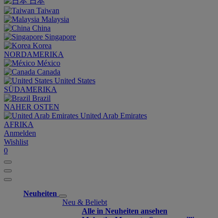
日本
Taiwan
Malaysia
China
Singapore
Korea
NORDAMERIKA
México
Canada
United States
SÜDAMERIKA
Brazil
NAHER OSTEN
United Arab Emirates
AFRIKA
Anmelden
Wishlist
0
Neuheiten
Neu & Beliebt
Alle in Neuheiten ansehen