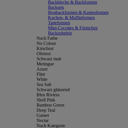
Backbleche & Backformen
Backsets
Brotbackformen & Kastenformen
Kuchen- & Muffinformen
Tarteformen
Mini-Cocottes & Förmchen
Backzubehör
Nach Farbe
No Colour
Kirschrot
Ofenrot
Schwarz matt
Meringue
Azure
Flint
White
Sea Salt
Schwarz glänzend
Bleu Riviera
Shell Pink
Bamboo Green
Deep Teal
Garnet
Nectar
Nach Kategorie