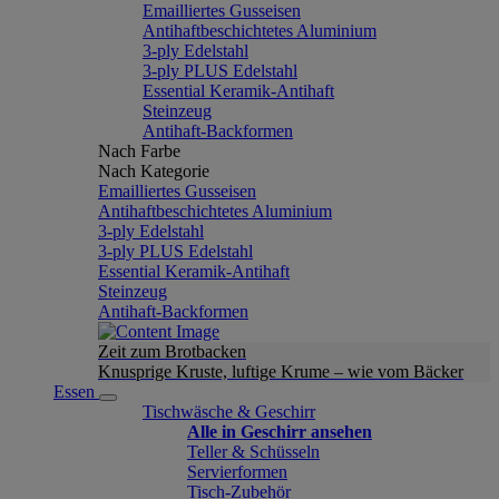
Emailliertes Gusseisen
Antihaftbeschichtetes Aluminium
3-ply Edelstahl
3-ply PLUS Edelstahl
Essential Keramik-Antihaft
Steinzeug
Antihaft-Backformen
Nach Farbe
Nach Kategorie
Emailliertes Gusseisen
Antihaftbeschichtetes Aluminium
3-ply Edelstahl
3-ply PLUS Edelstahl
Essential Keramik-Antihaft
Steinzeug
Antihaft-Backformen
Zeit zum Brotbacken
Knusprige Kruste, luftige Krume – wie vom Bäcker
Essen
Tischwäsche & Geschirr
Alle in Geschirr ansehen
Teller & Schüsseln
Servierformen
Tisch-Zubehör