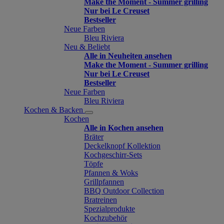
Make the Moment - Summer grilling
Nur bei Le Creuset
Bestseller
Neue Farben
Bleu Riviera
Neu & Beliebt
Alle in Neuheiten ansehen
Make the Moment - Summer grilling
Nur bei Le Creuset
Bestseller
Neue Farben
Bleu Riviera
Kochen & Backen
Kochen
Alle in Kochen ansehen
Bräter
Deckelknopf Kollektion
Kochgeschirr-Sets
Töpfe
Pfannen & Woks
Grillpfannen
BBQ Outdoor Collection
Bratreinen
Spezialprodukte
Kochzubehör