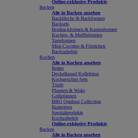
Online-exklusive Produkte
Backen
Alle in Backen ansehen
Backbleche & Backformen
Backsets
Brotbackformen & Kastenformen
Kuchen- & Muffinformen
Tarteformen
Mini-Cocottes & Förmchen
Backzubehör
Kochen
Alle in Kochen ansehen
Bräter
Deckelknopf Kollektion
Kochgeschirr-Sets
Töpfe
Pfannen & Woks
Grillpfannen
BBQ Outdoor Collection
Bratreinen
Spezialprodukte
Kochzubehör
Online-exklusive Produkte
Backen
Alle in Backen ansehen