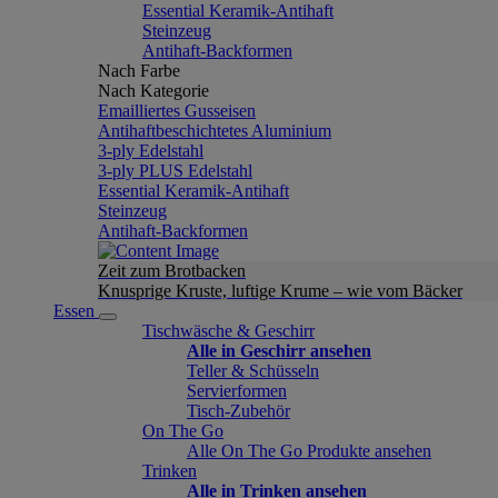
Essential Keramik-Antihaft
Steinzeug
Antihaft-Backformen
Nach Farbe
Nach Kategorie
Emailliertes Gusseisen
Antihaftbeschichtetes Aluminium
3-ply Edelstahl
3-ply PLUS Edelstahl
Essential Keramik-Antihaft
Steinzeug
Antihaft-Backformen
Zeit zum Brotbacken
Knusprige Kruste, luftige Krume – wie vom Bäcker
Essen
Tischwäsche & Geschirr
Alle in Geschirr ansehen
Teller & Schüsseln
Servierformen
Tisch-Zubehör
On The Go
Alle On The Go Produkte ansehen
Trinken
Alle in Trinken ansehen