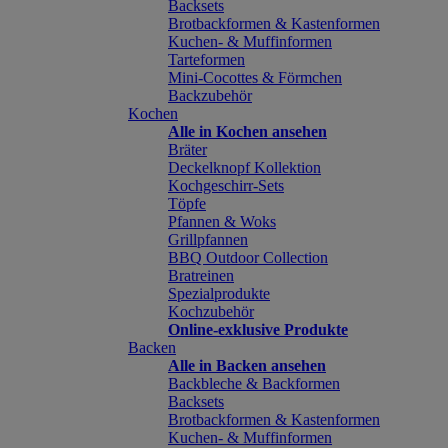
Backsets
Brotbackformen & Kastenformen
Kuchen- & Muffinformen
Tarteformen
Mini-Cocottes & Förmchen
Backzubehör
Kochen
Alle in Kochen ansehen
Bräter
Deckelknopf Kollektion
Kochgeschirr-Sets
Töpfe
Pfannen & Woks
Grillpfannen
BBQ Outdoor Collection
Bratreinen
Spezialprodukte
Kochzubehör
Online-exklusive Produkte
Backen
Alle in Backen ansehen
Backbleche & Backformen
Backsets
Brotbackformen & Kastenformen
Kuchen- & Muffinformen