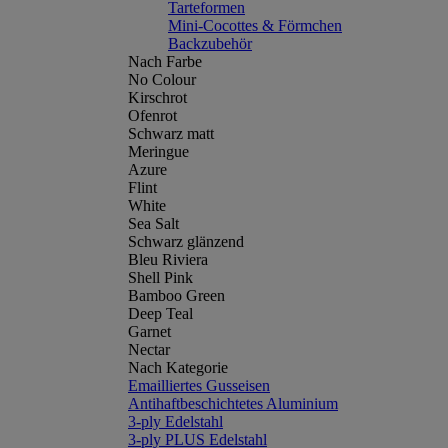
Tarteformen
Mini-Cocottes & Förmchen
Backzubehör
Nach Farbe
No Colour
Kirschrot
Ofenrot
Schwarz matt
Meringue
Azure
Flint
White
Sea Salt
Schwarz glänzend
Bleu Riviera
Shell Pink
Bamboo Green
Deep Teal
Garnet
Nectar
Nach Kategorie
Emailliertes Gusseisen
Antihaftbeschichtetes Aluminium
3-ply Edelstahl
3-ply PLUS Edelstahl