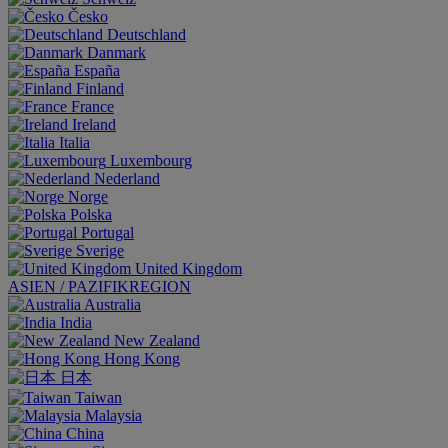
Česko
Deutschland
Danmark
España
Finland
France
Ireland
Italia
Luxembourg
Nederland
Norge
Polska
Portugal
Sverige
United Kingdom
ASIEN / PAZIFIKREGION
Australia
India
New Zealand
Hong Kong
日本
Taiwan
Malaysia
China