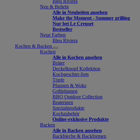
Bleu Riviera
Neu & Beliebt
Alle in Neuheiten ansehen
Make the Moment - Summer grilling
Nur bei Le Creuset
Bestseller
Neue Farben
Bleu Riviera
Kochen & Backen
Kochen
Alle in Kochen ansehen
Bräter
Deckelknopf Kollektion
Kochgeschirr-Sets
Töpfe
Pfannen & Woks
Grillpfannen
BBQ Outdoor Collection
Bratreinen
Spezialprodukte
Kochzubehör
Online-exklusive Produkte
Backen
Alle in Backen ansehen
Backbleche & Backformen