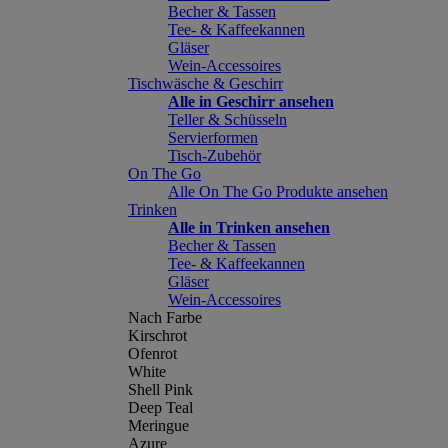
Becher & Tassen
Tee- & Kaffeekannen
Gläser
Wein-Accessoires
Tischwäsche & Geschirr
Alle in Geschirr ansehen
Teller & Schüsseln
Servierformen
Tisch-Zubehör
On The Go
Alle On The Go Produkte ansehen
Trinken
Alle in Trinken ansehen
Becher & Tassen
Tee- & Kaffeekannen
Gläser
Wein-Accessoires
Nach Farbe
Kirschrot
Ofenrot
White
Shell Pink
Deep Teal
Meringue
Azure