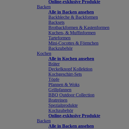
Online-exklusive Produkte
Backen
Alle in Backen ansehen
Backbleche & Backformen
Backsets
Brotbackformen & Kastenformen
Kuchen- & Muffinformen
Tarteformen
Mini-Cocottes & Förmchen
Backzubehör
Kochen
Alle in Kochen ansehen
Bräter
Deckelknopf Kollektion
Kochgeschirr-Sets
Töpfe
Pfannen & Woks
Grillpfannen
BBQ Outdoor Collection
Bratreinen
Spezialprodukte
Kochzubehör
Online-exklusive Produkte
Backen
Alle in Backen ansehen