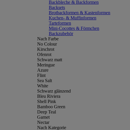
Backbleche & Backformen
Backsets
Brotbackformen & Kastenformen
Kuchen- & Muffinformen
Tarteformen
Mini-Cocottes & Förmchen
Backzubehör
Nach Farbe
No Colour
Kirschrot
Ofenrot
Schwarz matt
Meringue
Azure
Flint
Sea Salt
White
Schwarz glänzend
Bleu Riviera
Shell Pink
Bamboo Green
Deep Teal
Garnet
Nectar
Nach Kategorie