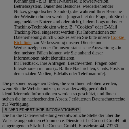
Kennungen - z. B. Ihre IP-Adresse, Browserversion,
Betriebssystem, Dauer des Besuches, wiederkehrender
Nutzer, geografischer Standort), die während Ihrer Besuche
der Website erhoben werden (ungeachtet der Frage, ob Sie ein
angemeldeter Nutzer sind oder nicht), indem Logs und/oder
Tracking-Technologien wie z. B. "Cookies" oder E-Mail
Tracking-Pixel eingesetzt werden (für Informationen zur
Datenerhebung durch Cookies sehen Sie bitte unsere
Cookie-
Richtlinie
, zur Verbesserung unserer Dienste und
Werbeanzeigen oder für unsere statistische Auswertung - in
den meisten Fällen können wir Sie anhand dieser
Informationen nicht identifizieren.
Ihr Feedback, Ihre Anfragen, Beschwerden, Fragen oder
Interaktionen mit uns (z. B. Ihre Nachrichten, Chats, Posts in
den sozialen Medien, E-Mails oder Telefonanrufe).
Die personenbezogenen Daten, die von Ihnen erhoben werden,
wenn Sie die Website nutzen, oder anderweitig persönlich
identifizierende Informationen werden so geschützt, und Ihnen
stehen die im nachstehenden
Absatz J
erläuterten Datenschutzrechte
zur Verfügung.
B. WER ERHEBT IHRE INFORMATIONEN?
Die für die Datenverarbeitung verantwortliche Stelle der über die
Website angebotenen eCommerce-Dienste ist Le Creuset GmbH mit
eingetragenem Sitz in Le Creuset GmbH, Einsteinstr. 44, 73230