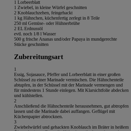
1 Lorbeerblatt
1 Zwiebel, in kleine Würfel geschnitten
2 Knoblauchzehen, feingehackt
1 kg Hähnchen, küchenfertig zerlegt in 8 Teile
250 ml Gemüse- oder Hühnerbrühe
2 EL Erdnussöl
evtl. noch 1/8 l Wasser
500 g frische Ananas und/oder Papaya in mundgerechte
Stücke geschnitten
Zubereitungsart
1
Essig, Sojasauce, Pfeffer und Lorbeerblatt in einer großen
Schüssel zu einer Marinade vermischen. Die Hähnchenteile
abtupfen, in der Schüssel mit der Marinade vermengen und
für mindestens 1 Stunde einlegen. Mit Klarsichtfolie abdecken
und kühlstellen.
2
Anschließend die Hähnchenteile herausnehmen, gut abtropfen
lassen und die Marinade dabei auffangen. Geflügel mit
Küchenpapier abtrocknen.
3
Zwiebelwürfel und gehackten Knoblauch im Bräter in heißem