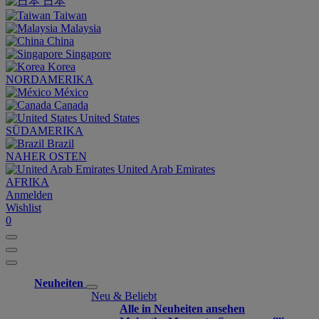
日本
Taiwan
Malaysia
China
Singapore
Korea
NORDAMERIKA
México
Canada
United States
SÜDAMERIKA
Brazil
NAHER OSTEN
United Arab Emirates
AFRIKA
Anmelden
Wishlist
0
Neuheiten
Neu & Beliebt
Alle in Neuheiten ansehen