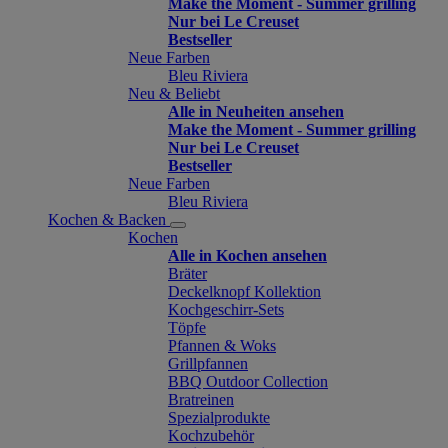
Make the Moment - Summer grilling
Nur bei Le Creuset
Bestseller
Neue Farben
Bleu Riviera
Neu & Beliebt
Alle in Neuheiten ansehen
Make the Moment - Summer grilling
Nur bei Le Creuset
Bestseller
Neue Farben
Bleu Riviera
Kochen & Backen
Kochen
Alle in Kochen ansehen
Bräter
Deckelknopf Kollektion
Kochgeschirr-Sets
Töpfe
Pfannen & Woks
Grillpfannen
BBQ Outdoor Collection
Bratreinen
Spezialprodukte
Kochzubehör