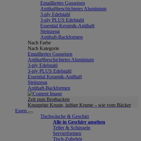
Emailliertes Gusseisen
Antihaftbeschichtetes Aluminium
3-ply Edelstahl
3-ply PLUS Edelstahl
Essential Keramik-Antihaft
Steinzeug
Antihaft-Backformen
Nach Farbe
Nach Kategorie
Emailliertes Gusseisen
Antihaftbeschichtetes Aluminium
3-ply Edelstahl
3-ply PLUS Edelstahl
Essential Keramik-Antihaft
Steinzeug
Antihaft-Backformen
Zeit zum Brotbacken
Knusprige Kruste, luftige Krume – wie vom Bäcker
Essen
Tischwäsche & Geschirr
Alle in Geschirr ansehen
Teller & Schüsseln
Servierformen
Tisch-Zubehör