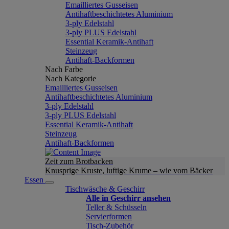
Emailliertes Gusseisen
Antihaftbeschichtetes Aluminium
3-ply Edelstahl
3-ply PLUS Edelstahl
Essential Keramik-Antihaft
Steinzeug
Antihaft-Backformen
Nach Farbe
Nach Kategorie
Emailliertes Gusseisen
Antihaftbeschichtetes Aluminium
3-ply Edelstahl
3-ply PLUS Edelstahl
Essential Keramik-Antihaft
Steinzeug
Antihaft-Backformen
Zeit zum Brotbacken
Knusprige Kruste, luftige Krume – wie vom Bäcker
Essen
Tischwäsche & Geschirr
Alle in Geschirr ansehen
Teller & Schüsseln
Servierformen
Tisch-Zubehör