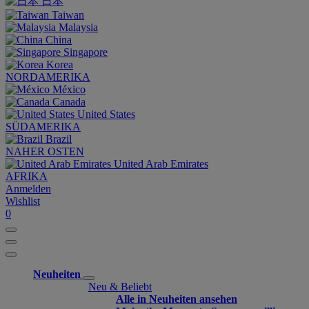
日本
Taiwan
Malaysia
China
Singapore
Korea
NORDAMERIKA
México
Canada
United States
SÜDAMERIKA
Brazil
NAHER OSTEN
United Arab Emirates
AFRIKA
Anmelden
Wishlist
0
Neuheiten
Neu & Beliebt
Alle in Neuheiten ansehen