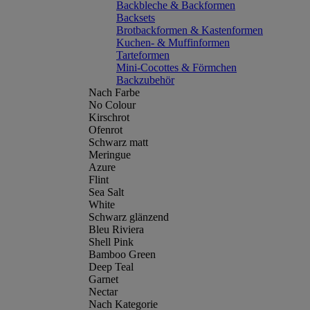
Backbleche & Backformen
Backsets
Brotbackformen & Kastenformen
Kuchen- & Muffinformen
Tarteformen
Mini-Cocottes & Förmchen
Backzubehör
Nach Farbe
No Colour
Kirschrot
Ofenrot
Schwarz matt
Meringue
Azure
Flint
Sea Salt
White
Schwarz glänzend
Bleu Riviera
Shell Pink
Bamboo Green
Deep Teal
Garnet
Nectar
Nach Kategorie