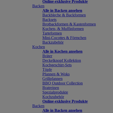
Online-exklusive Produkte
Backen
Alle in Backen ansehen
Backbleche & Backformen
Backsets
Brotbackformen & Kastenformen
Kuchen- & Muffinformen
Tarteformen
Mini-Cocottes & Förmchen
Backzubehör
Kochen
Alle in Kochen ansehen
Bräter
Deckelknopf Kollektion
Kochgeschirr-Sets
Töpfe
Pfannen & Woks
Grillpfannen
BBQ Outdoor Collection
Bratreinen
Spezialprodukte
Kochzubehör
Online-exklusive Produkte
Backen
Alle in Backen ansehen