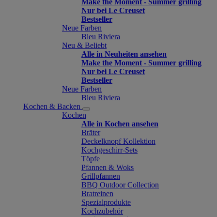
Make the Moment - Summer grilling
Nur bei Le Creuset
Bestseller
Neue Farben
Bleu Riviera
Neu & Beliebt
Alle in Neuheiten ansehen
Make the Moment - Summer grilling
Nur bei Le Creuset
Bestseller
Neue Farben
Bleu Riviera
Kochen & Backen
Kochen
Alle in Kochen ansehen
Bräter
Deckelknopf Kollektion
Kochgeschirr-Sets
Töpfe
Pfannen & Woks
Grillpfannen
BBQ Outdoor Collection
Bratreinen
Spezialprodukte
Kochzubehör