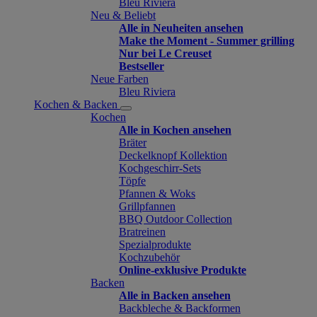
Bleu Riviera
Neu & Beliebt
Alle in Neuheiten ansehen
Make the Moment - Summer grilling
Nur bei Le Creuset
Bestseller
Neue Farben
Bleu Riviera
Kochen & Backen
Kochen
Alle in Kochen ansehen
Bräter
Deckelknopf Kollektion
Kochgeschirr-Sets
Töpfe
Pfannen & Woks
Grillpfannen
BBQ Outdoor Collection
Bratreinen
Spezialprodukte
Kochzubehör
Online-exklusive Produkte
Backen
Alle in Backen ansehen
Backbleche & Backformen