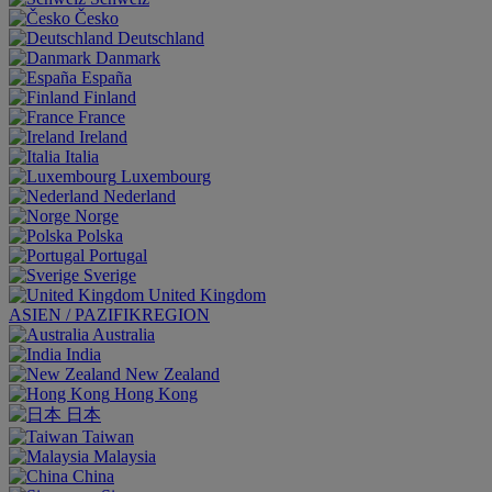
Česko
Deutschland
Danmark
España
Finland
France
Ireland
Italia
Luxembourg
Nederland
Norge
Polska
Portugal
Sverige
United Kingdom
ASIEN / PAZIFIKREGION
Australia
India
New Zealand
Hong Kong
日本
Taiwan
Malaysia
China