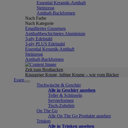
Essential Keramik-Antihaft
Steinzeug
Antihaft-Backformen
Nach Farbe
Nach Kategorie
Emailliertes Gusseisen
Antihaftbeschichtetes Aluminium
3-ply Edelstahl
3-ply PLUS Edelstahl
Essential Keramik-Antihaft
Steinzeug
Antihaft-Backformen
Zeit zum Brotbacken
Knusprige Kruste, luftige Krume – wie vom Bäcker
Essen
Tischwäsche & Geschirr
Alle in Geschirr ansehen
Teller & Schüsseln
Servierformen
Tisch-Zubehör
On The Go
Alle On The Go Produkte ansehen
Trinken
Alle in Trinken ansehen