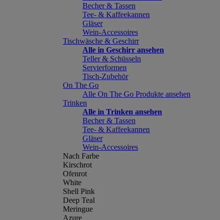
Becher & Tassen
Tee- & Kaffeekannen
Gläser
Wein-Accessoires
Tischwäsche & Geschirr
Alle in Geschirr ansehen
Teller & Schüsseln
Servierformen
Tisch-Zubehör
On The Go
Alle On The Go Produkte ansehen
Trinken
Alle in Trinken ansehen
Becher & Tassen
Tee- & Kaffeekannen
Gläser
Wein-Accessoires
Nach Farbe
Kirschrot
Ofenrot
White
Shell Pink
Deep Teal
Meringue
Azure