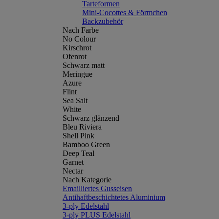
Tarteformen
Mini-Cocottes & Förmchen
Backzubehör
Nach Farbe
No Colour
Kirschrot
Ofenrot
Schwarz matt
Meringue
Azure
Flint
Sea Salt
White
Schwarz glänzend
Bleu Riviera
Shell Pink
Bamboo Green
Deep Teal
Garnet
Nectar
Nach Kategorie
Emailliertes Gusseisen
Antihaftbeschichtetes Aluminium
3-ply Edelstahl
3-ply PLUS Edelstahl