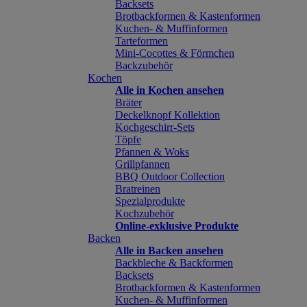
Backsets
Brotbackformen & Kastenformen
Kuchen- & Muffinformen
Tarteformen
Mini-Cocottes & Förmchen
Backzubehör
Kochen
Alle in Kochen ansehen
Bräter
Deckelknopf Kollektion
Kochgeschirr-Sets
Töpfe
Pfannen & Woks
Grillpfannen
BBQ Outdoor Collection
Bratreinen
Spezialprodukte
Kochzubehör
Online-exklusive Produkte
Backen
Alle in Backen ansehen
Backbleche & Backformen
Backsets
Brotbackformen & Kastenformen
Kuchen- & Muffinformen