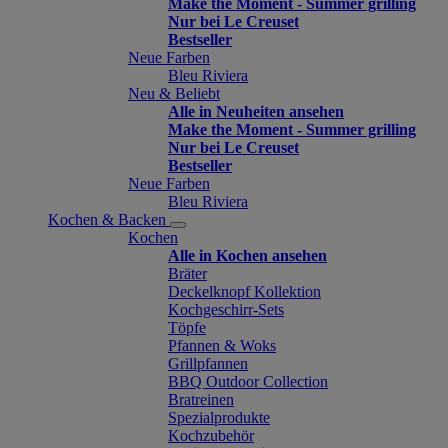
Make the Moment - Summer grilling
Nur bei Le Creuset
Bestseller
Neue Farben
Bleu Riviera
Neu & Beliebt
Alle in Neuheiten ansehen
Make the Moment - Summer grilling
Nur bei Le Creuset
Bestseller
Neue Farben
Bleu Riviera
Kochen & Backen
Kochen
Alle in Kochen ansehen
Bräter
Deckelknopf Kollektion
Kochgeschirr-Sets
Töpfe
Pfannen & Woks
Grillpfannen
BBQ Outdoor Collection
Bratreinen
Spezialprodukte
Kochzubehör