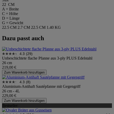
22 CM
A = Breite
C = Höhe
D = Länge
G = Gewicht
22.5 CM
2.7 CM
22.5 CM
1.40 KG
Dazu passt auch
4.3
(29)
Unbeschichtete flache Pfanne aus 3-ply PLUS Edelstahl
26 cm
219,00 €
Zum Warenkorb hinzufügen
4.3
(8)
Aluminium-Antihaft Sautépfanne mit Gegengriff
26 cm - 4L
229,00 €
Zum Warenkorb hinzufügen
Bestseller