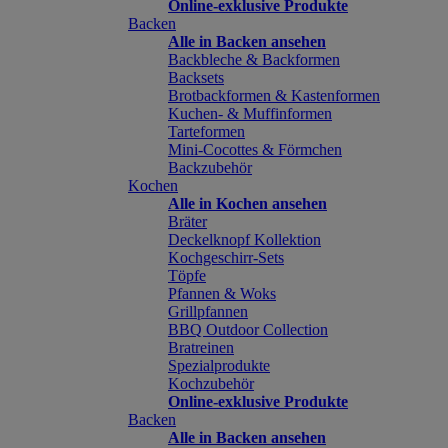
Online-exklusive Produkte
Backen
Alle in Backen ansehen
Backbleche & Backformen
Backsets
Brotbackformen & Kastenformen
Kuchen- & Muffinformen
Tarteformen
Mini-Cocottes & Förmchen
Backzubehör
Kochen
Alle in Kochen ansehen
Bräter
Deckelknopf Kollektion
Kochgeschirr-Sets
Töpfe
Pfannen & Woks
Grillpfannen
BBQ Outdoor Collection
Bratreinen
Spezialprodukte
Kochzubehör
Online-exklusive Produkte
Backen
Alle in Backen ansehen