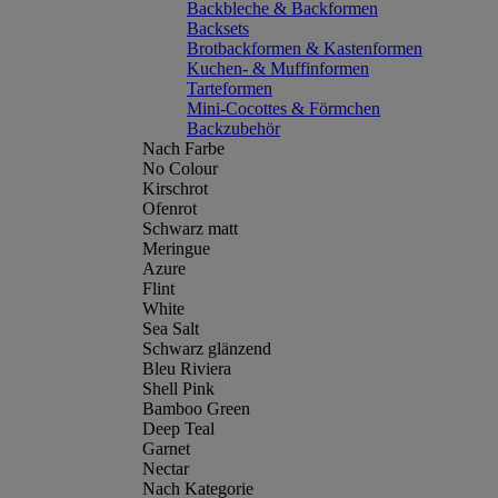
Backbleche & Backformen
Backsets
Brotbackformen & Kastenformen
Kuchen- & Muffinformen
Tarteformen
Mini-Cocottes & Förmchen
Backzubehör
Nach Farbe
No Colour
Kirschrot
Ofenrot
Schwarz matt
Meringue
Azure
Flint
White
Sea Salt
Schwarz glänzend
Bleu Riviera
Shell Pink
Bamboo Green
Deep Teal
Garnet
Nectar
Nach Kategorie