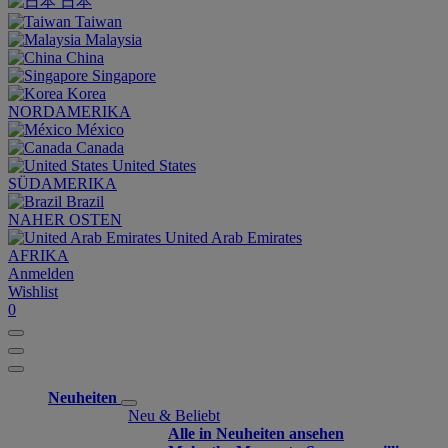
日本
Taiwan
Malaysia
China
Singapore
Korea
NORDAMERIKA
México
Canada
United States
SÜDAMERIKA
Brazil
NAHER OSTEN
United Arab Emirates
AFRIKA
Anmelden
Wishlist
0
Neuheiten
Neu & Beliebt
Alle in Neuheiten ansehen