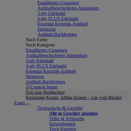
Emailliertes Gusseisen
Antihaftbeschichtetes Aluminium
3-ply Edelstahl
3-ply PLUS Edelstahl
Essential Keramik-Antihaft
Steinzeug
Antihaft-Backformen
Nach Farbe
Nach Kategorie
Emailliertes Gusseisen
Antihaftbeschichtetes Aluminium
3-ply Edelstahl
3-ply PLUS Edelstahl
Essential Keramik-Antihaft
Steinzeug
Antihaft-Backformen
Zeit zum Brotbacken
Knusprige Kruste, luftige Krume – wie vom Bäcker
Essen
Tischwäsche & Geschirr
Alle in Geschirr ansehen
Teller & Schüsseln
Servierformen
Tisch-Zubehör