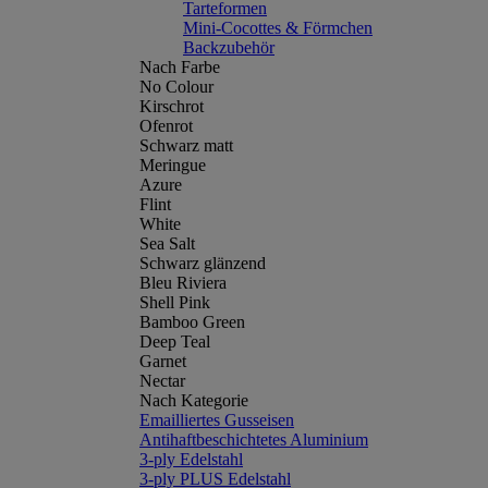
Tarteformen
Mini-Cocottes & Förmchen
Backzubehör
Nach Farbe
No Colour
Kirschrot
Ofenrot
Schwarz matt
Meringue
Azure
Flint
White
Sea Salt
Schwarz glänzend
Bleu Riviera
Shell Pink
Bamboo Green
Deep Teal
Garnet
Nectar
Nach Kategorie
Emailliertes Gusseisen
Antihaftbeschichtetes Aluminium
3-ply Edelstahl
3-ply PLUS Edelstahl