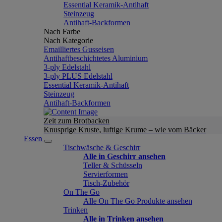
Essential Keramik-Antihaft
Steinzeug
Antihaft-Backformen
Nach Farbe
Nach Kategorie
Emailliertes Gusseisen
Antihaftbeschichtetes Aluminium
3-ply Edelstahl
3-ply PLUS Edelstahl
Essential Keramik-Antihaft
Steinzeug
Antihaft-Backformen
Zeit zum Brotbacken
Knusprige Kruste, luftige Krume – wie vom Bäcker
Essen
Tischwäsche & Geschirr
Alle in Geschirr ansehen
Teller & Schüsseln
Servierformen
Tisch-Zubehör
On The Go
Alle On The Go Produkte ansehen
Trinken
Alle in Trinken ansehen