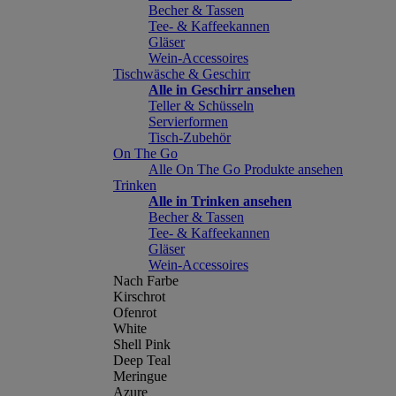
Becher & Tassen
Tee- & Kaffeekannen
Gläser
Wein-Accessoires
Tischwäsche & Geschirr
Alle in Geschirr ansehen
Teller & Schüsseln
Servierformen
Tisch-Zubehör
On The Go
Alle On The Go Produkte ansehen
Trinken
Alle in Trinken ansehen
Becher & Tassen
Tee- & Kaffeekannen
Gläser
Wein-Accessoires
Nach Farbe
Kirschrot
Ofenrot
White
Shell Pink
Deep Teal
Meringue
Azure