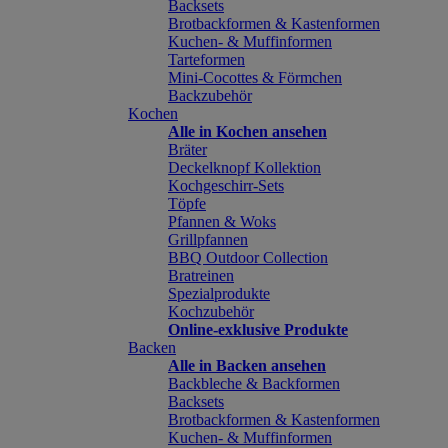
Backsets
Brotbackformen & Kastenformen
Kuchen- & Muffinformen
Tarteformen
Mini-Cocottes & Förmchen
Backzubehör
Kochen
Alle in Kochen ansehen
Bräter
Deckelknopf Kollektion
Kochgeschirr-Sets
Töpfe
Pfannen & Woks
Grillpfannen
BBQ Outdoor Collection
Bratreinen
Spezialprodukte
Kochzubehör
Online-exklusive Produkte
Backen
Alle in Backen ansehen
Backbleche & Backformen
Backsets
Brotbackformen & Kastenformen
Kuchen- & Muffinformen