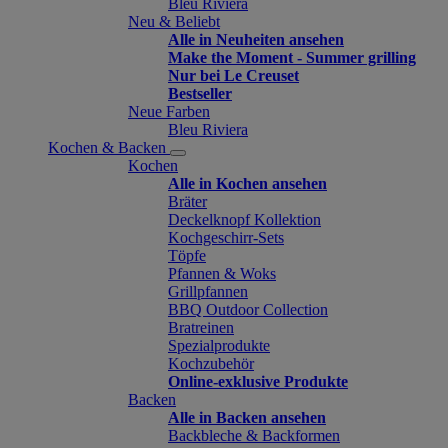
Bleu Riviera
Neu & Beliebt
Alle in Neuheiten ansehen
Make the Moment - Summer grilling
Nur bei Le Creuset
Bestseller
Neue Farben
Bleu Riviera
Kochen & Backen
Kochen
Alle in Kochen ansehen
Bräter
Deckelknopf Kollektion
Kochgeschirr-Sets
Töpfe
Pfannen & Woks
Grillpfannen
BBQ Outdoor Collection
Bratreinen
Spezialprodukte
Kochzubehör
Online-exklusive Produkte
Backen
Alle in Backen ansehen
Backbleche & Backformen