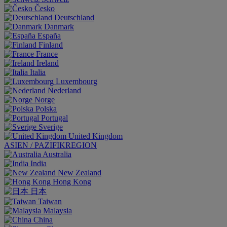
Česko
Deutschland
Danmark
España
Finland
France
Ireland
Italia
Luxembourg
Nederland
Norge
Polska
Portugal
Sverige
United Kingdom
ASIEN / PAZIFIKREGION
Australia
India
New Zealand
Hong Kong
日本
Taiwan
Malaysia
China