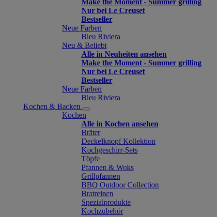
Make the Moment - Summer grilling
Nur bei Le Creuset
Bestseller
Neue Farben
Bleu Riviera
Neu & Beliebt
Alle in Neuheiten ansehen
Make the Moment - Summer grilling
Nur bei Le Creuset
Bestseller
Neue Farben
Bleu Riviera
Kochen & Backen
Kochen
Alle in Kochen ansehen
Bräter
Deckelknopf Kollektion
Kochgeschirr-Sets
Töpfe
Pfannen & Woks
Grillpfannen
BBQ Outdoor Collection
Bratreinen
Spezialprodukte
Kochzubehör