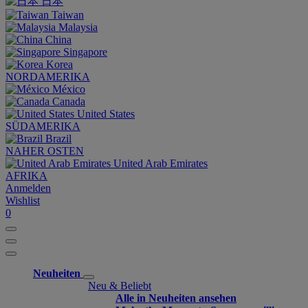
日本
Taiwan
Malaysia
China
Singapore
Korea
NORDAMERIKA
México
Canada
United States
SÜDAMERIKA
Brazil
NAHER OSTEN
United Arab Emirates
AFRIKA
Anmelden
Wishlist
0
Neuheiten
Neu & Beliebt
Alle in Neuheiten ansehen