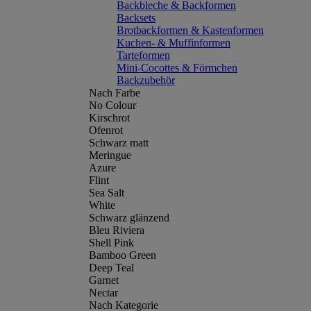
Backbleche & Backformen
Backsets
Brotbackformen & Kastenformen
Kuchen- & Muffinformen
Tarteformen
Mini-Cocottes & Förmchen
Backzubehör
Nach Farbe
No Colour
Kirschrot
Ofenrot
Schwarz matt
Meringue
Azure
Flint
Sea Salt
White
Schwarz glänzend
Bleu Riviera
Shell Pink
Bamboo Green
Deep Teal
Garnet
Nectar
Nach Kategorie