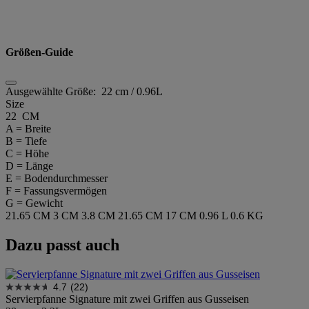
Größen-Guide
Ausgewählte Größe:
22 cm / 0.96L
Size
22 CM
A = Breite
B = Tiefe
C = Höhe
D = Länge
E = Bodendurchmesser
F = Fassungsvermögen
G = Gewicht
21.65 CM
3 CM
3.8 CM
21.65 CM
17 CM
0.96 L
0.6 KG
Dazu passt auch
4.7
(22)
Servierpfanne Signature mit zwei Griffen aus Gusseisen