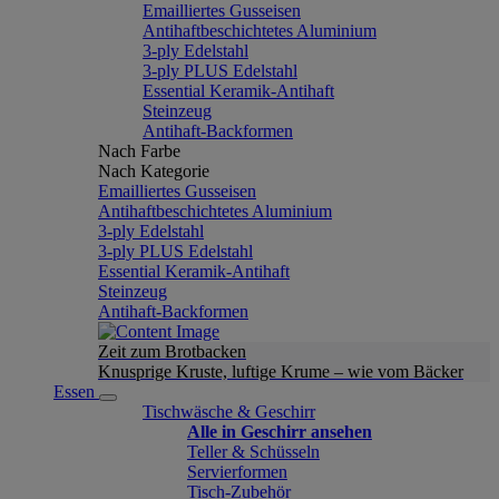
Emailliertes Gusseisen
Antihaftbeschichtetes Aluminium
3-ply Edelstahl
3-ply PLUS Edelstahl
Essential Keramik-Antihaft
Steinzeug
Antihaft-Backformen
Nach Farbe
Nach Kategorie
Emailliertes Gusseisen
Antihaftbeschichtetes Aluminium
3-ply Edelstahl
3-ply PLUS Edelstahl
Essential Keramik-Antihaft
Steinzeug
Antihaft-Backformen
Zeit zum Brotbacken
Knusprige Kruste, luftige Krume – wie vom Bäcker
Essen
Tischwäsche & Geschirr
Alle in Geschirr ansehen
Teller & Schüsseln
Servierformen
Tisch-Zubehör