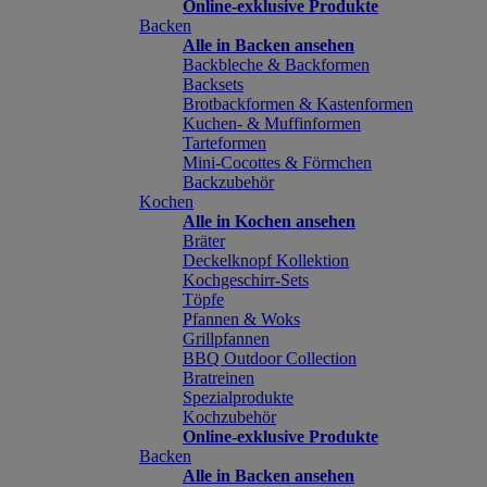
Online-exklusive Produkte
Backen
Alle in Backen ansehen
Backbleche & Backformen
Backsets
Brotbackformen & Kastenformen
Kuchen- & Muffinformen
Tarteformen
Mini-Cocottes & Förmchen
Backzubehör
Kochen
Alle in Kochen ansehen
Bräter
Deckelknopf Kollektion
Kochgeschirr-Sets
Töpfe
Pfannen & Woks
Grillpfannen
BBQ Outdoor Collection
Bratreinen
Spezialprodukte
Kochzubehör
Online-exklusive Produkte
Backen
Alle in Backen ansehen