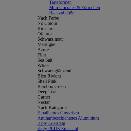
Tarteformen
Mini-Cocottes & Förmchen
Backzubehör
Nach Farbe
No Colour
Kirschrot
Ofenrot
Schwarz matt
Meringue
Azure
Flint
Sea Salt
White
Schwarz glänzend
Bleu Riviera
Shell Pink
Bamboo Green
Deep Teal
Garnet
Nectar
Nach Kategorie
Emailliertes Gusseisen
Antihaftbeschichtetes Aluminium
3-ply Edelstahl
3-ply PLUS Edelstahl