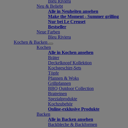
Bleu Riviera
Neu & Beliebt
Alle in Neuheiten ansehen
Make the Moment - Summer grilling
Nur bei Le Creuset
Bestseller
Neue Farben
Bleu Riviera
Kochen & Backen
Kochen
Alle in Kochen ansehen
Bräter
Deckelknopf Kollektion
Kochgeschirr-Sets
Töpfe
Pfannen & Woks
Grillpfannen
BBQ Outdoor Collection
Bratreinen
Spezialprodukte
Kochzubehör
Online-exklusive Produkte
Backen
Alle in Backen ansehen
Backbleche & Backformen