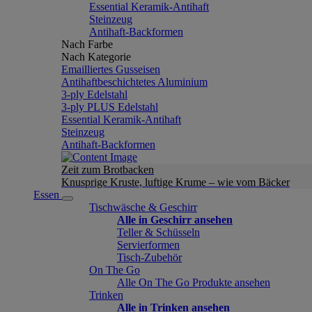
Essential Keramik-Antihaft
Steinzeug
Antihaft-Backformen
Nach Farbe
Nach Kategorie
Emailliertes Gusseisen
Antihaftbeschichtetes Aluminium
3-ply Edelstahl
3-ply PLUS Edelstahl
Essential Keramik-Antihaft
Steinzeug
Antihaft-Backformen
Zeit zum Brotbacken
Knusprige Kruste, luftige Krume – wie vom Bäcker
Essen
Tischwäsche & Geschirr
Alle in Geschirr ansehen
Teller & Schüsseln
Servierformen
Tisch-Zubehör
On The Go
Alle On The Go Produkte ansehen
Trinken
Alle in Trinken ansehen