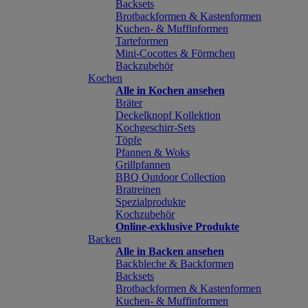
Backsets
Brotbackformen & Kastenformen
Kuchen- & Muffinformen
Tarteformen
Mini-Cocottes & Förmchen
Backzubehör
Kochen
Alle in Kochen ansehen
Bräter
Deckelknopf Kollektion
Kochgeschirr-Sets
Töpfe
Pfannen & Woks
Grillpfannen
BBQ Outdoor Collection
Bratreinen
Spezialprodukte
Kochzubehör
Online-exklusive Produkte
Backen
Alle in Backen ansehen
Backbleche & Backformen
Backsets
Brotbackformen & Kastenformen
Kuchen- & Muffinformen