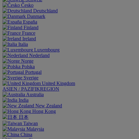
Česko
Deutschland
Danmark
España
Finland
France
Ireland
Italia
Luxembourg
Nederland
Norge
Polska
Portugal
Sverige
United Kingdom
ASIEN / PAZIFIKREGION
Australia
India
New Zealand
Hong Kong
日本
Taiwan
Malaysia
China