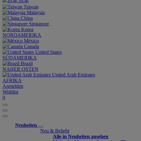
日本
Taiwan
Malaysia
China
Singapore
Korea
NORDAMERIKA
México
Canada
United States
SÜDAMERIKA
Brazil
NAHER OSTEN
United Arab Emirates
AFRIKA
Anmelden
Wishlist
0
Neuheiten
Neu & Beliebt
Alle in Neuheiten ansehen