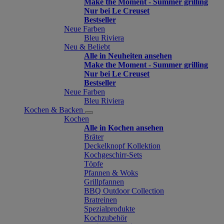
Make the Moment - Summer grilling
Nur bei Le Creuset
Bestseller
Neue Farben
Bleu Riviera
Neu & Beliebt
Alle in Neuheiten ansehen
Make the Moment - Summer grilling
Nur bei Le Creuset
Bestseller
Neue Farben
Bleu Riviera
Kochen & Backen
Kochen
Alle in Kochen ansehen
Bräter
Deckelknopf Kollektion
Kochgeschirr-Sets
Töpfe
Pfannen & Woks
Grillpfannen
BBQ Outdoor Collection
Bratreinen
Spezialprodukte
Kochzubehör