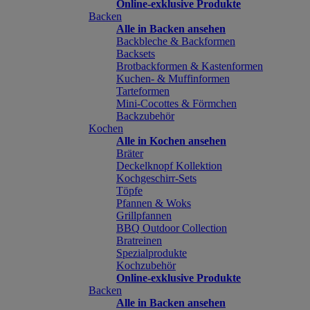
Online-exklusive Produkte
Backen
Alle in Backen ansehen
Backbleche & Backformen
Backsets
Brotbackformen & Kastenformen
Kuchen- & Muffinformen
Tarteformen
Mini-Cocottes & Förmchen
Backzubehör
Kochen
Alle in Kochen ansehen
Bräter
Deckelknopf Kollektion
Kochgeschirr-Sets
Töpfe
Pfannen & Woks
Grillpfannen
BBQ Outdoor Collection
Bratreinen
Spezialprodukte
Kochzubehör
Online-exklusive Produkte
Backen
Alle in Backen ansehen