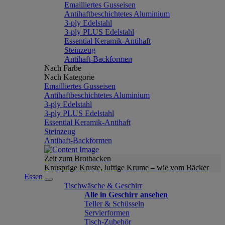
Emailliertes Gusseisen
Antihaftbeschichtetes Aluminium
3-ply Edelstahl
3-ply PLUS Edelstahl
Essential Keramik-Antihaft
Steinzeug
Antihaft-Backformen
Nach Farbe
Nach Kategorie
Emailliertes Gusseisen
Antihaftbeschichtetes Aluminium
3-ply Edelstahl
3-ply PLUS Edelstahl
Essential Keramik-Antihaft
Steinzeug
Antihaft-Backformen
Zeit zum Brotbacken
Knusprige Kruste, luftige Krume – wie vom Bäcker
Essen
Tischwäsche & Geschirr
Alle in Geschirr ansehen
Teller & Schüsseln
Servierformen
Tisch-Zubehör