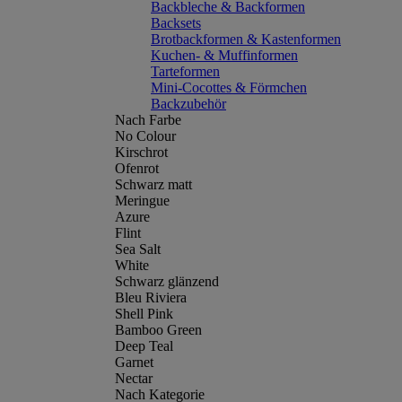
Backbleche & Backformen
Backsets
Brotbackformen & Kastenformen
Kuchen- & Muffinformen
Tarteformen
Mini-Cocottes & Förmchen
Backzubehör
Nach Farbe
No Colour
Kirschrot
Ofenrot
Schwarz matt
Meringue
Azure
Flint
Sea Salt
White
Schwarz glänzend
Bleu Riviera
Shell Pink
Bamboo Green
Deep Teal
Garnet
Nectar
Nach Kategorie