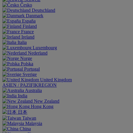
Česko
Deutschland
Danmark
España
Finland
France
Ireland
Italia
Luxembourg
Nederland
Norge
Polska
Portugal
Sverige
United Kingdom
ASIEN / PAZIFIKREGION
Australia
India
New Zealand
Hong Kong
日本
Taiwan
Malaysia
China