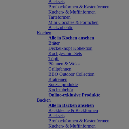
Backsets
Brotbackformen & Kastenformen
Kuchen- & Muffinformen
Tarteformen
Mini-Cocottes & Förmchen
Backzubehör
Kochen
Alle in Kochen ansehen
Bräter
Deckelknopf Kollektion
Kochgeschirr-Sets
Töpfe
Pfannen & Woks
Grillpfannen
BBQ Outdoor Collection
Bratreinen
Spezialprodukte
Kochzubehör
Online-exklusive Produkte
Backen
Alle in Backen ansehen
Backbleche & Backformen
Backsets
Brotbackformen & Kastenformen
Kuchen- & Muffinformen