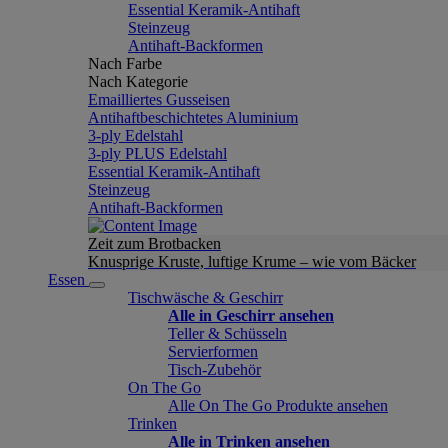
Essential Keramik-Antihaft
Steinzeug
Antihaft-Backformen
Nach Farbe
Nach Kategorie
Emailliertes Gusseisen
Antihaftbeschichtetes Aluminium
3-ply Edelstahl
3-ply PLUS Edelstahl
Essential Keramik-Antihaft
Steinzeug
Antihaft-Backformen
Zeit zum Brotbacken
Knusprige Kruste, luftige Krume – wie vom Bäcker
Essen
Tischwäsche & Geschirr
Alle in Geschirr ansehen
Teller & Schüsseln
Servierformen
Tisch-Zubehör
On The Go
Alle On The Go Produkte ansehen
Trinken
Alle in Trinken ansehen