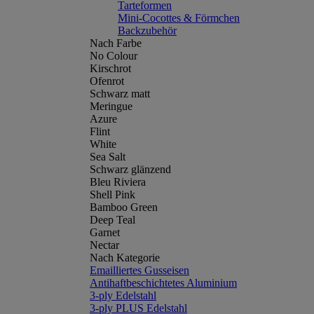
Tarteformen
Mini-Cocottes & Förmchen
Backzubehör
Nach Farbe
No Colour
Kirschrot
Ofenrot
Schwarz matt
Meringue
Azure
Flint
White
Sea Salt
Schwarz glänzend
Bleu Riviera
Shell Pink
Bamboo Green
Deep Teal
Garnet
Nectar
Nach Kategorie
Emailliertes Gusseisen
Antihaftbeschichtetes Aluminium
3-ply Edelstahl
3-ply PLUS Edelstahl