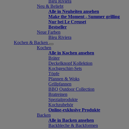
Bleu Riviera
Neu & Beliebt
Alle in Neuheiten ansehen
Make the Moment - Summer grilling
Nur bei Le Creuset
Bestseller
Neue Farben
Bleu Riviera
Kochen & Backen
Kochen
Alle in Kochen ansehen
Bräter
Deckelknopf Kollektion
Kochgeschirr-Sets
Töpfe
Pfannen & Woks
Grillpfannen
BBQ Outdoor Collection
Bratreinen
Spezialprodukte
Kochzubehör
Online-exklusive Produkte
Backen
Alle in Backen ansehen
Backbleche & Backformen