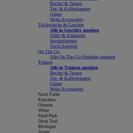
Becher & Tassen
Tee- & Kaffeekannen
Gläser
Wein-Accessoires
Tischwäsche & Geschirr
Alle in Geschirr ansehen
Teller & Schüsseln
Servierformen
Tisch-Zubehör
On The Go
Alle On The Go Produkte ansehen
Trinken
Alle in Trinken ansehen
Becher & Tassen
Tee- & Kaffeekannen
Gläser
Wein-Accessoires
Nach Farbe
Kirschrot
Ofenrot
White
Shell Pink
Deep Teal
Meringue
Azure