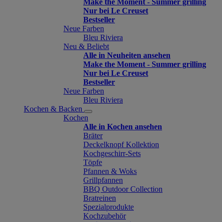
Make the Moment - Summer grilling
Nur bei Le Creuset
Bestseller
Neue Farben
Bleu Riviera
Neu & Beliebt
Alle in Neuheiten ansehen
Make the Moment - Summer grilling
Nur bei Le Creuset
Bestseller
Neue Farben
Bleu Riviera
Kochen & Backen
Kochen
Alle in Kochen ansehen
Bräter
Deckelknopf Kollektion
Kochgeschirr-Sets
Töpfe
Pfannen & Woks
Grillpfannen
BBQ Outdoor Collection
Bratreinen
Spezialprodukte
Kochzubehör