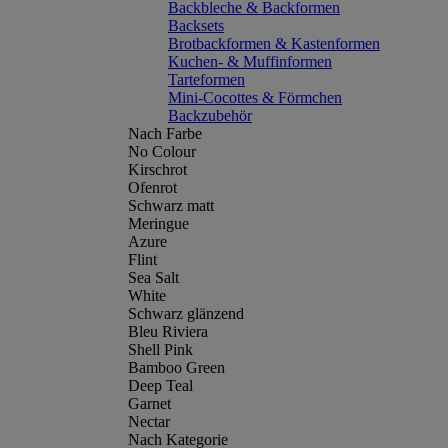
Backbleche & Backformen
Backsets
Brotbackformen & Kastenformen
Kuchen- & Muffinformen
Tarteformen
Mini-Cocottes & Förmchen
Backzubehör
Nach Farbe
No Colour
Kirschrot
Ofenrot
Schwarz matt
Meringue
Azure
Flint
Sea Salt
White
Schwarz glänzend
Bleu Riviera
Shell Pink
Bamboo Green
Deep Teal
Garnet
Nectar
Nach Kategorie