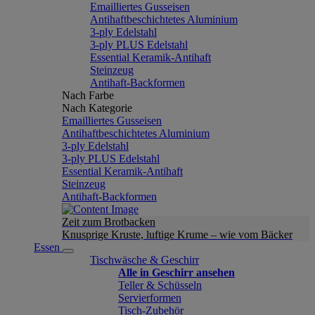
Emailliertes Gusseisen
Antihaftbeschichtetes Aluminium
3-ply Edelstahl
3-ply PLUS Edelstahl
Essential Keramik-Antihaft
Steinzeug
Antihaft-Backformen
Nach Farbe
Nach Kategorie
Emailliertes Gusseisen
Antihaftbeschichtetes Aluminium
3-ply Edelstahl
3-ply PLUS Edelstahl
Essential Keramik-Antihaft
Steinzeug
Antihaft-Backformen
Zeit zum Brotbacken
Knusprige Kruste, luftige Krume – wie vom Bäcker
Essen
Tischwäsche & Geschirr
Alle in Geschirr ansehen
Teller & Schüsseln
Servierformen
Tisch-Zubehör