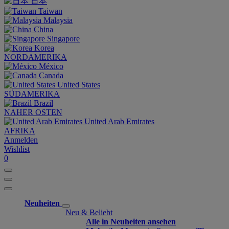
日本
Taiwan
Malaysia
China
Singapore
Korea
NORDAMERIKA
México
Canada
United States
SÜDAMERIKA
Brazil
NAHER OSTEN
United Arab Emirates
AFRIKA
Anmelden
Wishlist
0
Neuheiten
Neu & Beliebt
Alle in Neuheiten ansehen