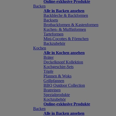
Online-exklusive Produkte
Backen
Alle in Backen ansehen
Backbleche & Backformen
Backsets
Brotbackformen & Kastenformen
Kuchen- & Muffinformen
Tarteformen
Mini-Cocottes & Förmchen
Backzubehör
Kochen
Alle in Kochen ansehen
Bräter
Deckelknopf Kollektion
Kochgeschirr-Sets
Töpfe
Pfannen & Woks
Grillpfannen
BBQ Outdoor Collection
Bratreinen
Spezialprodukte
Kochzubehör
Online-exklusive Produkte
Backen
Alle in Backen ansehen