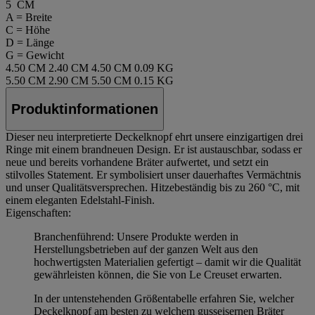
5 CM
A = Breite
C = Höhe
D = Länge
G = Gewicht
4.50 CM
2.40 CM
4.50 CM
0.09 KG
5.50 CM
2.90 CM
5.50 CM
0.15 KG
Produktinformationen
Dieser neu interpretierte Deckelknopf ehrt unsere einzigartigen drei
Ringe mit einem brandneuen Design. Er ist austauschbar, sodass er
neue und bereits vorhandene Bräter aufwertet, und setzt ein
stilvolles Statement. Er symbolisiert unser dauerhaftes Vermächtnis
und unser Qualitätsversprechen. Hitzebeständig bis zu 260 °C, mit
einem eleganten Edelstahl-Finish.
Eigenschaften:
Branchenführend: Unsere Produkte werden in
Herstellungsbetrieben auf der ganzen Welt aus den
hochwertigsten Materialien gefertigt – damit wir die Qualität
gewährleisten können, die Sie von Le Creuset erwarten.
In der untenstehenden Größentabelle erfahren Sie, welcher
Deckelknopf am besten zu welchem gusseisernen Bräter