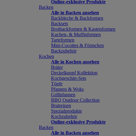
Online-exklusive Produkte
Backen
Alle in Backen ansehen
Backbleche & Backformen
Backsets
Brotbackformen & Kastenformen
Kuchen- & Muffinformen
Tarteformen
Mini-Cocottes & Förmchen
Backzubehör
Kochen
Alle in Kochen ansehen
Bräter
Deckelknopf Kollektion
Kochgeschirr-Sets
Töpfe
Pfannen & Woks
Grillpfannen
BBQ Outdoor Collection
Bratreinen
Spezialprodukte
Kochzubehör
Online-exklusive Produkte
Backen
Alle in Backen ansehen