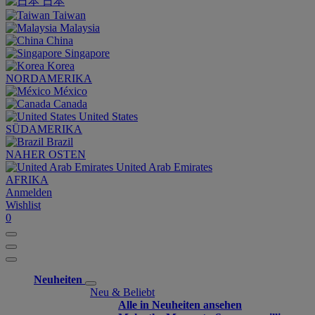
日本
Taiwan
Malaysia
China
Singapore
Korea
NORDAMERIKA
México
Canada
United States
SÜDAMERIKA
Brazil
NAHER OSTEN
United Arab Emirates
AFRIKA
Anmelden
Wishlist
0
Neuheiten
Neu & Beliebt
Alle in Neuheiten ansehen