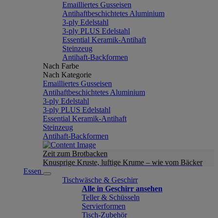
Emailliertes Gusseisen
Antihaftbeschichtetes Aluminium
3-ply Edelstahl
3-ply PLUS Edelstahl
Essential Keramik-Antihaft
Steinzeug
Antihaft-Backformen
Nach Farbe
Nach Kategorie
Emailliertes Gusseisen
Antihaftbeschichtetes Aluminium
3-ply Edelstahl
3-ply PLUS Edelstahl
Essential Keramik-Antihaft
Steinzeug
Antihaft-Backformen
Zeit zum Brotbacken
Knusprige Kruste, luftige Krume – wie vom Bäcker
Essen
Tischwäsche & Geschirr
Alle in Geschirr ansehen
Teller & Schüsseln
Servierformen
Tisch-Zubehör