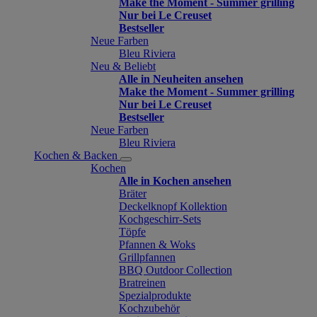
Make the Moment - Summer grilling
Nur bei Le Creuset
Bestseller
Neue Farben
Bleu Riviera
Neu & Beliebt
Alle in Neuheiten ansehen
Make the Moment - Summer grilling
Nur bei Le Creuset
Bestseller
Neue Farben
Bleu Riviera
Kochen & Backen
Kochen
Alle in Kochen ansehen
Bräter
Deckelknopf Kollektion
Kochgeschirr-Sets
Töpfe
Pfannen & Woks
Grillpfannen
BBQ Outdoor Collection
Bratreinen
Spezialprodukte
Kochzubehör