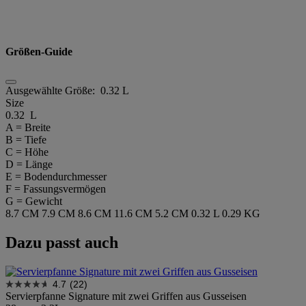
Größen-Guide
Ausgewählte Größe:
0.32 L
Size
0.32 L
A = Breite
B = Tiefe
C = Höhe
D = Länge
E = Bodendurchmesser
F = Fassungsvermögen
G = Gewicht
8.7 CM
7.9 CM
8.6 CM
11.6 CM
5.2 CM
0.32 L
0.29 KG
Dazu passt auch
4.7
(22)
Servierpfanne Signature mit zwei Griffen aus Gusseisen