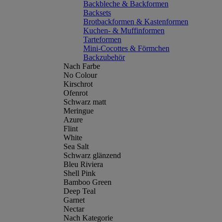
Backbleche & Backformen
Backsets
Brotbackformen & Kastenformen
Kuchen- & Muffinformen
Tarteformen
Mini-Cocottes & Förmchen
Backzubehör
Nach Farbe
No Colour
Kirschrot
Ofenrot
Schwarz matt
Meringue
Azure
Flint
White
Sea Salt
Schwarz glänzend
Bleu Riviera
Shell Pink
Bamboo Green
Deep Teal
Garnet
Nectar
Nach Kategorie