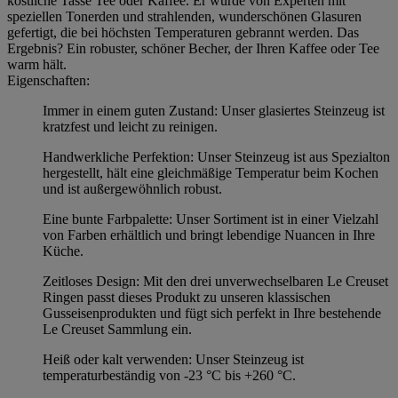
köstliche Tasse Tee oder Kaffee. Er wurde von Experten mit
speziellen Tonerden und strahlenden, wunderschönen Glasuren
gefertigt, die bei höchsten Temperaturen gebrannt werden. Das
Ergebnis? Ein robuster, schöner Becher, der Ihren Kaffee oder Tee
warm hält.
Eigenschaften:
Immer in einem guten Zustand: Unser glasiertes Steinzeug ist
kratzfest und leicht zu reinigen.
Handwerkliche Perfektion: Unser Steinzeug ist aus Spezialton
hergestellt, hält eine gleichmäßige Temperatur beim Kochen
und ist außergewöhnlich robust.
Eine bunte Farbpalette: Unser Sortiment ist in einer Vielzahl
von Farben erhältlich und bringt lebendige Nuancen in Ihre
Küche.
Zeitloses Design: Mit den drei unverwechselbaren Le Creuset
Ringen passt dieses Produkt zu unseren klassischen
Gusseisenprodukten und fügt sich perfekt in Ihre bestehende
Le Creuset Sammlung ein.
Heiß oder kalt verwenden: Unser Steinzeug ist
temperaturbeständig von -23 °C bis +260 °C.