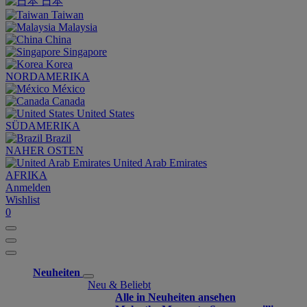
日本
Taiwan
Malaysia
China
Singapore
Korea
NORDAMERIKA
México
Canada
United States
SÜDAMERIKA
Brazil
NAHER OSTEN
United Arab Emirates
AFRIKA
Anmelden
Wishlist
0
Neuheiten
Neu & Beliebt
Alle in Neuheiten ansehen