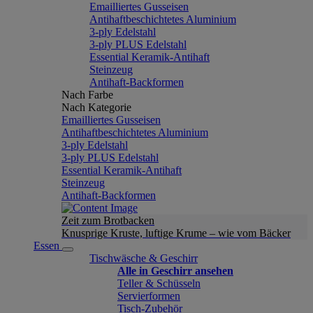
Emailliertes Gusseisen
Antihaftbeschichtetes Aluminium
3-ply Edelstahl
3-ply PLUS Edelstahl
Essential Keramik-Antihaft
Steinzeug
Antihaft-Backformen
Nach Farbe
Nach Kategorie
Emailliertes Gusseisen
Antihaftbeschichtetes Aluminium
3-ply Edelstahl
3-ply PLUS Edelstahl
Essential Keramik-Antihaft
Steinzeug
Antihaft-Backformen
Zeit zum Brotbacken
Knusprige Kruste, luftige Krume – wie vom Bäcker
Essen
Tischwäsche & Geschirr
Alle in Geschirr ansehen
Teller & Schüsseln
Servierformen
Tisch-Zubehör