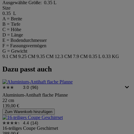
Ausgewählte Größe:
0.35 L
Size
0.35 L
A = Breite
B = Tiefe
C = Höhe
D = Länge
E = Bodendurchmesser
F = Fassungsvermögen
G = Gewicht
9.1 CM
9.25 CM
9.35 CM
12.3 CM
7.9 CM
0.35 L
0.33 KG
Dazu passt auch
3.0
(96)
Aluminium-Antihaft flache Pfanne
22 cm
139,00 €
Zum Warenkorb hinzufügen
4.4
(14)
16-teiliges Coupe Geschirrset
388,00 €