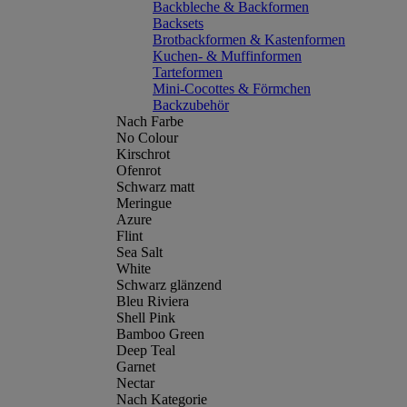
Backbleche & Backformen
Backsets
Brotbackformen & Kastenformen
Kuchen- & Muffinformen
Tarteformen
Mini-Cocottes & Förmchen
Backzubehör
Nach Farbe
No Colour
Kirschrot
Ofenrot
Schwarz matt
Meringue
Azure
Flint
Sea Salt
White
Schwarz glänzend
Bleu Riviera
Shell Pink
Bamboo Green
Deep Teal
Garnet
Nectar
Nach Kategorie