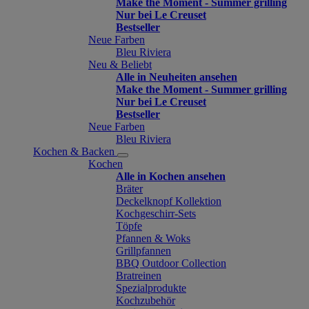
Make the Moment - Summer grilling
Nur bei Le Creuset
Bestseller
Neue Farben
Bleu Riviera
Neu & Beliebt
Alle in Neuheiten ansehen
Make the Moment - Summer grilling
Nur bei Le Creuset
Bestseller
Neue Farben
Bleu Riviera
Kochen & Backen
Kochen
Alle in Kochen ansehen
Bräter
Deckelknopf Kollektion
Kochgeschirr-Sets
Töpfe
Pfannen & Woks
Grillpfannen
BBQ Outdoor Collection
Bratreinen
Spezialprodukte
Kochzubehör