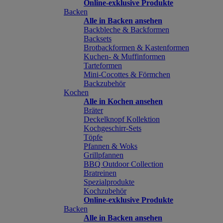
Online-exklusive Produkte
Backen
Alle in Backen ansehen
Backbleche & Backformen
Backsets
Brotbackformen & Kastenformen
Kuchen- & Muffinformen
Tarteformen
Mini-Cocottes & Förmchen
Backzubehör
Kochen
Alle in Kochen ansehen
Bräter
Deckelknopf Kollektion
Kochgeschirr-Sets
Töpfe
Pfannen & Woks
Grillpfannen
BBQ Outdoor Collection
Bratreinen
Spezialprodukte
Kochzubehör
Online-exklusive Produkte
Backen
Alle in Backen ansehen