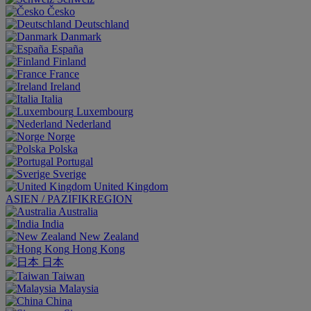
Česko
Deutschland
Danmark
España
Finland
France
Ireland
Italia
Luxembourg
Nederland
Norge
Polska
Portugal
Sverige
United Kingdom
ASIEN / PAZIFIKREGION
Australia
India
New Zealand
Hong Kong
日本
Taiwan
Malaysia
China