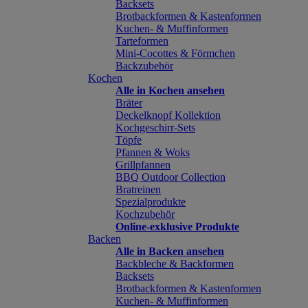
Backsets
Brotbackformen & Kastenformen
Kuchen- & Muffinformen
Tarteformen
Mini-Cocottes & Förmchen
Backzubehör
Kochen
Alle in Kochen ansehen
Bräter
Deckelknopf Kollektion
Kochgeschirr-Sets
Töpfe
Pfannen & Woks
Grillpfannen
BBQ Outdoor Collection
Bratreinen
Spezialprodukte
Kochzubehör
Online-exklusive Produkte
Backen
Alle in Backen ansehen
Backbleche & Backformen
Backsets
Brotbackformen & Kastenformen
Kuchen- & Muffinformen