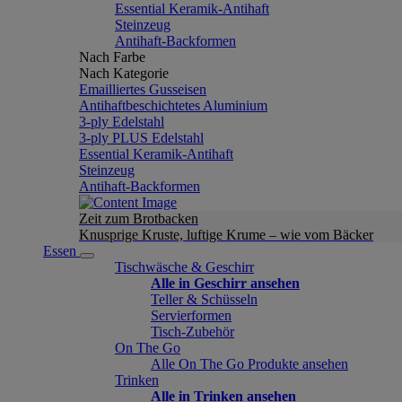
Essential Keramik-Antihaft
Steinzeug
Antihaft-Backformen
Nach Farbe
Nach Kategorie
Emailliertes Gusseisen
Antihaftbeschichtetes Aluminium
3-ply Edelstahl
3-ply PLUS Edelstahl
Essential Keramik-Antihaft
Steinzeug
Antihaft-Backformen
Zeit zum Brotbacken
Knusprige Kruste, luftige Krume – wie vom Bäcker
Essen
Tischwäsche & Geschirr
Alle in Geschirr ansehen
Teller & Schüsseln
Servierformen
Tisch-Zubehör
On The Go
Alle On The Go Produkte ansehen
Trinken
Alle in Trinken ansehen