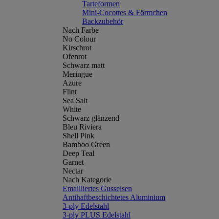
Tarteformen
Mini-Cocottes & Förmchen
Backzubehör
Nach Farbe
No Colour
Kirschrot
Ofenrot
Schwarz matt
Meringue
Azure
Flint
Sea Salt
White
Schwarz glänzend
Bleu Riviera
Shell Pink
Bamboo Green
Deep Teal
Garnet
Nectar
Nach Kategorie
Emailliertes Gusseisen
Antihaftbeschichtetes Aluminium
3-ply Edelstahl
3-ply PLUS Edelstahl