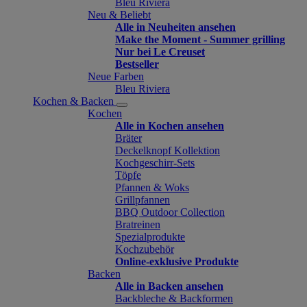
Bleu Riviera
Neu & Beliebt
Alle in Neuheiten ansehen
Make the Moment - Summer grilling
Nur bei Le Creuset
Bestseller
Neue Farben
Bleu Riviera
Kochen & Backen
Kochen
Alle in Kochen ansehen
Bräter
Deckelknopf Kollektion
Kochgeschirr-Sets
Töpfe
Pfannen & Woks
Grillpfannen
BBQ Outdoor Collection
Bratreinen
Spezialprodukte
Kochzubehör
Online-exklusive Produkte
Backen
Alle in Backen ansehen
Backbleche & Backformen