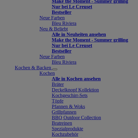
Make the Moment - Summer grilling
Nur bei Le Creuset
Bestseller
Neue Farben
Bleu Riviera
Neu & Beliebt
Alle in Neuheiten ansehen
Make the Moment - Summer grilling
Nur bei Le Creuset
Bestseller
Neue Farben
Bleu Riviera
Kochen & Backen
Kochen
Alle in Kochen ansehen
Bräter
Deckelknopf Kollektion
Kochgeschirr-Sets
Töpfe
Pfannen & Woks
Grillpfannen
BBQ Outdoor Collection
Bratreinen
Spezialprodukte
Kochzubehör