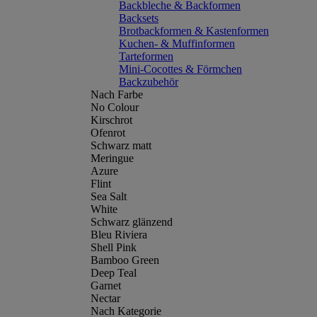
Backbleche & Backformen
Backsets
Brotbackformen & Kastenformen
Kuchen- & Muffinformen
Tarteformen
Mini-Cocottes & Förmchen
Backzubehör
Nach Farbe
No Colour
Kirschrot
Ofenrot
Schwarz matt
Meringue
Azure
Flint
Sea Salt
White
Schwarz glänzend
Bleu Riviera
Shell Pink
Bamboo Green
Deep Teal
Garnet
Nectar
Nach Kategorie