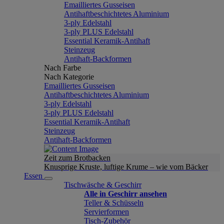
Emailliertes Gusseisen
Antihaftbeschichtetes Aluminium
3-ply Edelstahl
3-ply PLUS Edelstahl
Essential Keramik-Antihaft
Steinzeug
Antihaft-Backformen
Nach Farbe
Nach Kategorie
Emailliertes Gusseisen
Antihaftbeschichtetes Aluminium
3-ply Edelstahl
3-ply PLUS Edelstahl
Essential Keramik-Antihaft
Steinzeug
Antihaft-Backformen
Zeit zum Brotbacken
Knusprige Kruste, luftige Krume – wie vom Bäcker
Essen
Tischwäsche & Geschirr
Alle in Geschirr ansehen
Teller & Schüsseln
Servierformen
Tisch-Zubehör