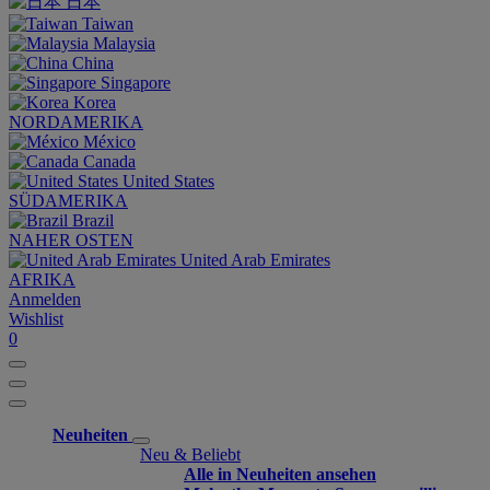
日本
Taiwan
Malaysia
China
Singapore
Korea
NORDAMERIKA
México
Canada
United States
SÜDAMERIKA
Brazil
NAHER OSTEN
United Arab Emirates
AFRIKA
Anmelden
Wishlist
0
Neuheiten
Neu & Beliebt
Alle in Neuheiten ansehen