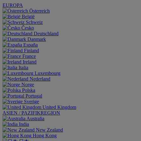
EUROPA
Österreich
België
Schweiz
Česko
Deutschland
Danmark
España
Finland
France
Ireland
Italia
Luxembourg
Nederland
Norge
Polska
Portugal
Sverige
United Kingdom
ASIEN / PAZIFIKREGION
Australia
India
New Zealand
Hong Kong