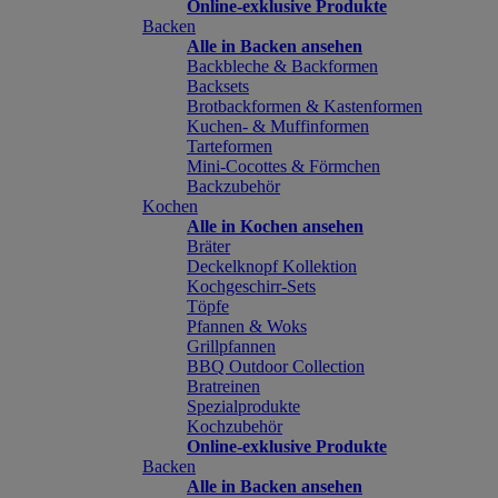
Online-exklusive Produkte
Backen
Alle in Backen ansehen
Backbleche & Backformen
Backsets
Brotbackformen & Kastenformen
Kuchen- & Muffinformen
Tarteformen
Mini-Cocottes & Förmchen
Backzubehör
Kochen
Alle in Kochen ansehen
Bräter
Deckelknopf Kollektion
Kochgeschirr-Sets
Töpfe
Pfannen & Woks
Grillpfannen
BBQ Outdoor Collection
Bratreinen
Spezialprodukte
Kochzubehör
Online-exklusive Produkte
Backen
Alle in Backen ansehen