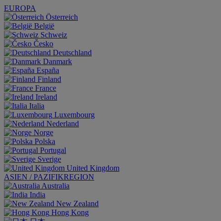
EUROPA
Österreich
België
Schweiz
Česko
Deutschland
Danmark
España
Finland
France
Ireland
Italia
Luxembourg
Nederland
Norge
Polska
Portugal
Sverige
United Kingdom
ASIEN / PAZIFIKREGION
Australia
India
New Zealand
Hong Kong