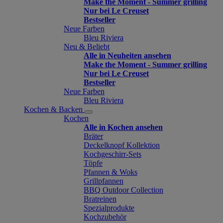
Make the Moment - Summer grilling
Nur bei Le Creuset
Bestseller
Neue Farben
Bleu Riviera
Neu & Beliebt
Alle in Neuheiten ansehen
Make the Moment - Summer grilling
Nur bei Le Creuset
Bestseller
Neue Farben
Bleu Riviera
Kochen & Backen
Kochen
Alle in Kochen ansehen
Bräter
Deckelknopf Kollektion
Kochgeschirr-Sets
Töpfe
Pfannen & Woks
Grillpfannen
BBQ Outdoor Collection
Bratreinen
Spezialprodukte
Kochzubehör