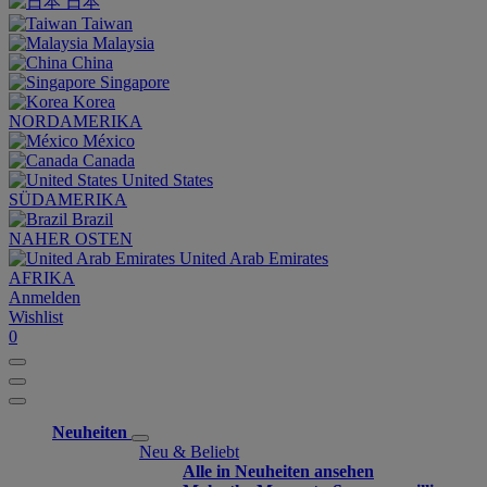
日本
Taiwan
Malaysia
China
Singapore
Korea
NORDAMERIKA
México
Canada
United States
SÜDAMERIKA
Brazil
NAHER OSTEN
United Arab Emirates
AFRIKA
Anmelden
Wishlist
0
Neuheiten
Neu & Beliebt
Alle in Neuheiten ansehen