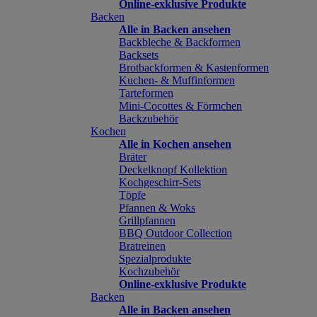
Online-exklusive Produkte
Backen
Alle in Backen ansehen
Backbleche & Backformen
Backsets
Brotbackformen & Kastenformen
Kuchen- & Muffinformen
Tarteformen
Mini-Cocottes & Förmchen
Backzubehör
Kochen
Alle in Kochen ansehen
Bräter
Deckelknopf Kollektion
Kochgeschirr-Sets
Töpfe
Pfannen & Woks
Grillpfannen
BBQ Outdoor Collection
Bratreinen
Spezialprodukte
Kochzubehör
Online-exklusive Produkte
Backen
Alle in Backen ansehen