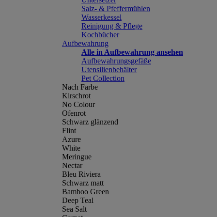
Salz- & Pfeffermühlen
Wasserkessel
Reinigung & Pflege
Kochbücher
Aufbewahrung
Alle in Aufbewahrung ansehen
Aufbewahrungsgefäße
Utensilienbehälter
Pet Collection
Nach Farbe
Kirschrot
No Colour
Ofenrot
Schwarz glänzend
Flint
Azure
White
Meringue
Nectar
Bleu Riviera
Schwarz matt
Bamboo Green
Deep Teal
Sea Salt