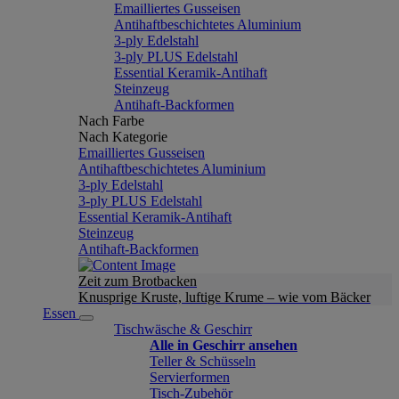
Emailliertes Gusseisen
Antihaftbeschichtetes Aluminium
3-ply Edelstahl
3-ply PLUS Edelstahl
Essential Keramik-Antihaft
Steinzeug
Antihaft-Backformen
Nach Farbe
Nach Kategorie
Emailliertes Gusseisen
Antihaftbeschichtetes Aluminium
3-ply Edelstahl
3-ply PLUS Edelstahl
Essential Keramik-Antihaft
Steinzeug
Antihaft-Backformen
Zeit zum Brotbacken
Knusprige Kruste, luftige Krume – wie vom Bäcker
Essen
Tischwäsche & Geschirr
Alle in Geschirr ansehen
Teller & Schüsseln
Servierformen
Tisch-Zubehör