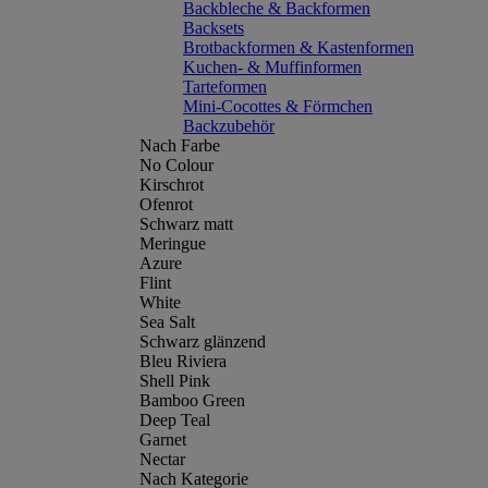
Backbleche & Backformen
Backsets
Brotbackformen & Kastenformen
Kuchen- & Muffinformen
Tarteformen
Mini-Cocottes & Förmchen
Backzubehör
Nach Farbe
No Colour
Kirschrot
Ofenrot
Schwarz matt
Meringue
Azure
Flint
White
Sea Salt
Schwarz glänzend
Bleu Riviera
Shell Pink
Bamboo Green
Deep Teal
Garnet
Nectar
Nach Kategorie