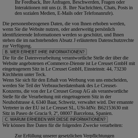
Ihr Feedback, Ihre Anfragen, Beschwerden, Fragen oder
Interaktionen mit uns (z. B. Ihre Nachrichten, Chats, Posts in
den sozialen Medien, E-Mails oder Telefonanrufe).
Die personenbezogenen Daten, die von Ihnen erhoben werden,
wenn Sie die Website nutzen, oder anderweitig persönlich
identifizierende Informationen werden so geschützt, und Ihnen
stehen die im nachstehenden
Absatz J
erläuterten Datenschutzrechte
zur Verfügung.
B. WER ERHEBT IHRE INFORMATIONEN?
Die für die Datenverarbeitung verantwortliche Stelle der über die
Website angebotenen eCommerce-Dienste ist Le Creuset GmbH mit
eingetragenem Sitz in Le Creuset GmbH, Einsteinstr. 44, 73230
Kirchheim unter Teck.
Wenn Sie sich für den Erhalt von Werbung von uns entscheiden,
werden Sie Teil der Verbraucherdatenbank des Le Creuset-
Konzerns, die von der Le Creuset Group AG als verantwortliche
Stelle für die Verarbeitung mit eingetragenem Sitz in der
Neuhofstrasse 4, 6340 Baar, Schweiz, verwaltet wird. Der ernannte
Vertreter in der EU ist Le Creuset SL, USt-IdNr. B62153630 mit
Sitz in Paseo de Gracia 9, 2º, 08007 Barcelona, Spanien.
C. WARUM ERHEBEN WIR DIESE INFORMATIONEN?
Wir können Ihre Daten für die folgenden Zwecke verarbeiten:
Zur Erfüllung unserer gesetzlichen Verpflichtungen