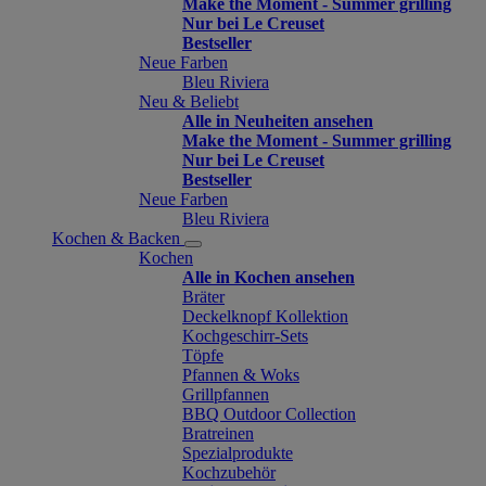
Make the Moment - Summer grilling
Nur bei Le Creuset
Bestseller
Neue Farben
Bleu Riviera
Neu & Beliebt
Alle in Neuheiten ansehen
Make the Moment - Summer grilling
Nur bei Le Creuset
Bestseller
Neue Farben
Bleu Riviera
Kochen & Backen
Kochen
Alle in Kochen ansehen
Bräter
Deckelknopf Kollektion
Kochgeschirr-Sets
Töpfe
Pfannen & Woks
Grillpfannen
BBQ Outdoor Collection
Bratreinen
Spezialprodukte
Kochzubehör