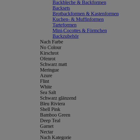
Backbleche & Backformen
Backsets
Brotbackformen & Kastenformen
Kuchen- & Muffinformen
Tarteformen
Mini-Cocottes & Förmchen
Backzubehör
Nach Farbe
No Colour
Kirschrot
Ofenrot
Schwarz matt
Meringue
Azure
Flint
White
Sea Salt
Schwarz glänzend
Bleu Riviera
Shell Pink
Bamboo Green
Deep Teal
Garnet
Nectar
Nach Kategorie