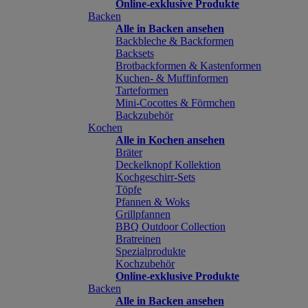
Online-exklusive Produkte
Backen
Alle in Backen ansehen
Backbleche & Backformen
Backsets
Brotbackformen & Kastenformen
Kuchen- & Muffinformen
Tarteformen
Mini-Cocottes & Förmchen
Backzubehör
Kochen
Alle in Kochen ansehen
Bräter
Deckelknopf Kollektion
Kochgeschirr-Sets
Töpfe
Pfannen & Woks
Grillpfannen
BBQ Outdoor Collection
Bratreinen
Spezialprodukte
Kochzubehör
Online-exklusive Produkte
Backen
Alle in Backen ansehen