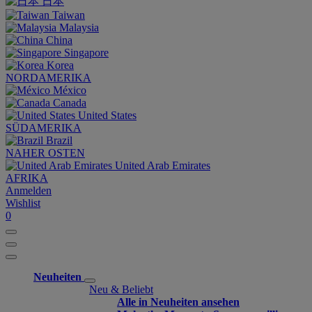
日本
Taiwan
Malaysia
China
Singapore
Korea
NORDAMERIKA
México
Canada
United States
SÜDAMERIKA
Brazil
NAHER OSTEN
United Arab Emirates
AFRIKA
Anmelden
Wishlist
0
Neuheiten
Neu & Beliebt
Alle in Neuheiten ansehen