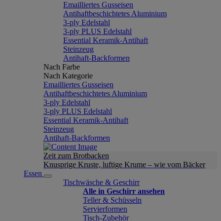
Emailliertes Gusseisen
Antihaftbeschichtetes Aluminium
3-ply Edelstahl
3-ply PLUS Edelstahl
Essential Keramik-Antihaft
Steinzeug
Antihaft-Backformen
Nach Farbe
Nach Kategorie
Emailliertes Gusseisen
Antihaftbeschichtetes Aluminium
3-ply Edelstahl
3-ply PLUS Edelstahl
Essential Keramik-Antihaft
Steinzeug
Antihaft-Backformen
Zeit zum Brotbacken
Knusprige Kruste, luftige Krume – wie vom Bäcker
Essen
Tischwäsche & Geschirr
Alle in Geschirr ansehen
Teller & Schüsseln
Servierformen
Tisch-Zubehör