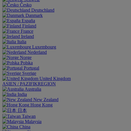
Česko
Deutschland
Danmark
España
Finland
France
Ireland
Italia
Luxembourg
Nederland
Norge
Polska
Portugal
Sverige
United Kingdom
ASIEN / PAZIFIKREGION
Australia
India
New Zealand
Hong Kong
日本
Taiwan
Malaysia
China