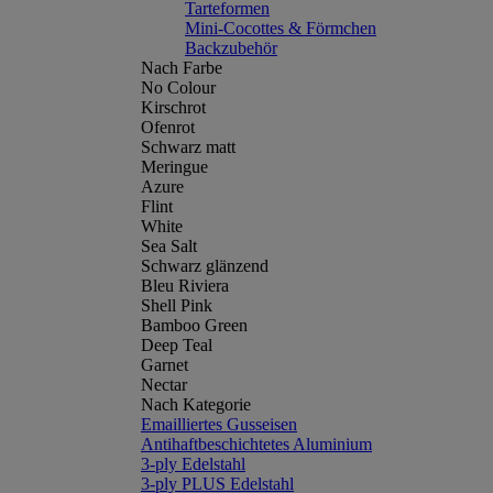
Tarteformen
Mini-Cocottes & Förmchen
Backzubehör
Nach Farbe
No Colour
Kirschrot
Ofenrot
Schwarz matt
Meringue
Azure
Flint
White
Sea Salt
Schwarz glänzend
Bleu Riviera
Shell Pink
Bamboo Green
Deep Teal
Garnet
Nectar
Nach Kategorie
Emailliertes Gusseisen
Antihaftbeschichtetes Aluminium
3-ply Edelstahl
3-ply PLUS Edelstahl