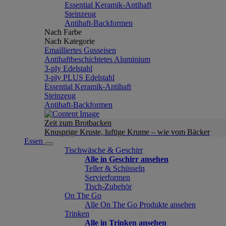
Essential Keramik-Antihaft
Steinzeug
Antihaft-Backformen
Nach Farbe
Nach Kategorie
Emailliertes Gusseisen
Antihaftbeschichtetes Aluminium
3-ply Edelstahl
3-ply PLUS Edelstahl
Essential Keramik-Antihaft
Steinzeug
Antihaft-Backformen
Zeit zum Brotbacken
Knusprige Kruste, luftige Krume – wie vom Bäcker
Essen
Tischwäsche & Geschirr
Alle in Geschirr ansehen
Teller & Schüsseln
Servierformen
Tisch-Zubehör
On The Go
Alle On The Go Produkte ansehen
Trinken
Alle in Trinken ansehen