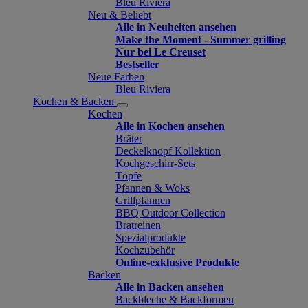
Bleu Riviera
Neu & Beliebt
Alle in Neuheiten ansehen
Make the Moment - Summer grilling
Nur bei Le Creuset
Bestseller
Neue Farben
Bleu Riviera
Kochen & Backen
Kochen
Alle in Kochen ansehen
Bräter
Deckelknopf Kollektion
Kochgeschirr-Sets
Töpfe
Pfannen & Woks
Grillpfannen
BBQ Outdoor Collection
Bratreinen
Spezialprodukte
Kochzubehör
Online-exklusive Produkte
Backen
Alle in Backen ansehen
Backbleche & Backformen