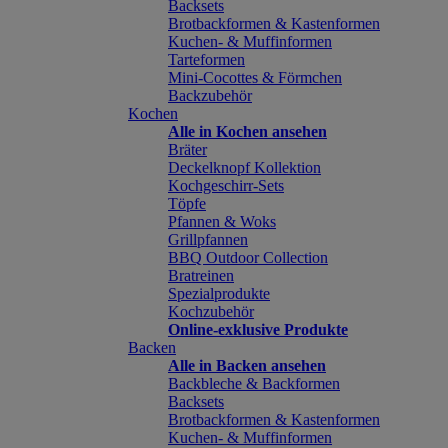
Backsets
Brotbackformen & Kastenformen
Kuchen- & Muffinformen
Tarteformen
Mini-Cocottes & Förmchen
Backzubehör
Kochen
Alle in Kochen ansehen
Bräter
Deckelknopf Kollektion
Kochgeschirr-Sets
Töpfe
Pfannen & Woks
Grillpfannen
BBQ Outdoor Collection
Bratreinen
Spezialprodukte
Kochzubehör
Online-exklusive Produkte
Backen
Alle in Backen ansehen
Backbleche & Backformen
Backsets
Brotbackformen & Kastenformen
Kuchen- & Muffinformen