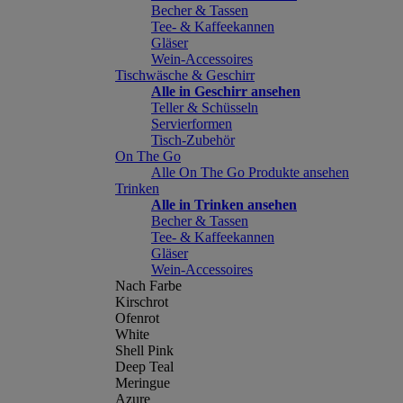
Becher & Tassen
Tee- & Kaffeekannen
Gläser
Wein-Accessoires
Tischwäsche & Geschirr
Alle in Geschirr ansehen
Teller & Schüsseln
Servierformen
Tisch-Zubehör
On The Go
Alle On The Go Produkte ansehen
Trinken
Alle in Trinken ansehen
Becher & Tassen
Tee- & Kaffeekannen
Gläser
Wein-Accessoires
Nach Farbe
Kirschrot
Ofenrot
White
Shell Pink
Deep Teal
Meringue
Azure