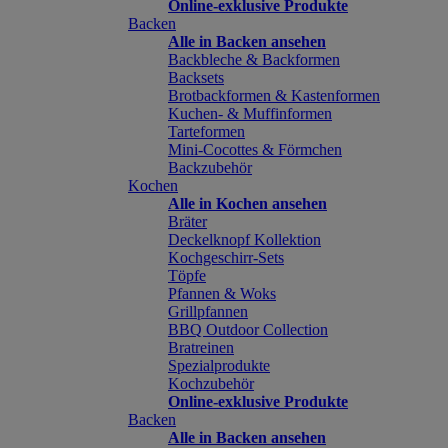
Online-exklusive Produkte
Backen
Alle in Backen ansehen
Backbleche & Backformen
Backsets
Brotbackformen & Kastenformen
Kuchen- & Muffinformen
Tarteformen
Mini-Cocottes & Förmchen
Backzubehör
Kochen
Alle in Kochen ansehen
Bräter
Deckelknopf Kollektion
Kochgeschirr-Sets
Töpfe
Pfannen & Woks
Grillpfannen
BBQ Outdoor Collection
Bratreinen
Spezialprodukte
Kochzubehör
Online-exklusive Produkte
Backen
Alle in Backen ansehen