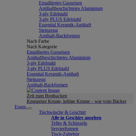
Emailliertes Gusseisen
Antihaftbeschichtetes Aluminium
3-ply Edelstahl
3-ply PLUS Edelstahl
Essential Keramik-Antihaft
Steinzeug
Antihaft-Backformen
Nach Farbe
Nach Kategorie
Emailliertes Gusseisen
Antihaftbeschichtetes Aluminium
3-ply Edelstahl
3-ply PLUS Edelstahl
Essential Keramik-Antihaft
Steinzeug
Antihaft-Backformen
Zeit zum Brotbacken
Knusprige Kruste, luftige Krume – wie vom Bäcker
Essen
Tischwäsche & Geschirr
Alle in Geschirr ansehen
Teller & Schüsseln
Servierformen
Tisch-Zubehör