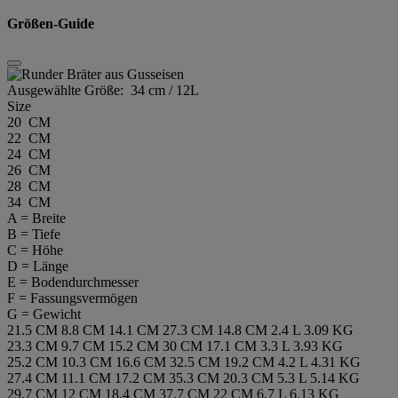
Größen-Guide
Ausgewählte Größe:
34 cm / 12L
Size
20 CM
22 CM
24 CM
26 CM
28 CM
34 CM
A = Breite
B = Tiefe
C = Höhe
D = Länge
E = Bodendurchmesser
F = Fassungsvermögen
G = Gewicht
21.5 CM
8.8 CM
14.1 CM
27.3 CM
14.8 CM
2.4 L
3.09 KG
23.3 CM
9.7 CM
15.2 CM
30 CM
17.1 CM
3.3 L
3.93 KG
25.2 CM
10.3 CM
16.6 CM
32.5 CM
19.2 CM
4.2 L
4.31 KG
27.4 CM
11.1 CM
17.2 CM
35.3 CM
20.3 CM
5.3 L
5.14 KG
29.7 CM
12 CM
18.4 CM
37.7 CM
22 CM
6.7 L
6.13 KG