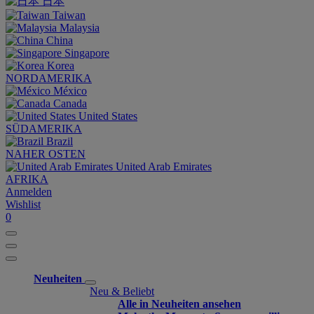
日本
Taiwan
Malaysia
China
Singapore
Korea
NORDAMERIKA
México
Canada
United States
SÜDAMERIKA
Brazil
NAHER OSTEN
United Arab Emirates
AFRIKA
Anmelden
Wishlist
0
Neuheiten
Neu & Beliebt
Alle in Neuheiten ansehen