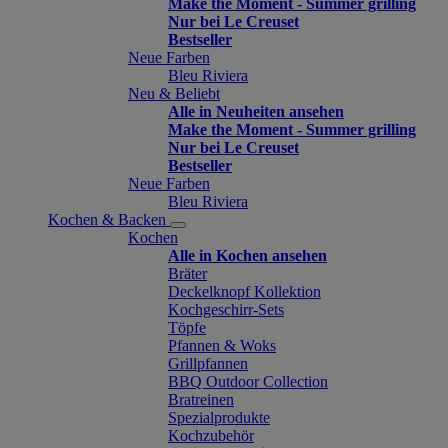
Make the Moment - Summer grilling
Nur bei Le Creuset
Bestseller
Neue Farben
Bleu Riviera
Neu & Beliebt
Alle in Neuheiten ansehen
Make the Moment - Summer grilling
Nur bei Le Creuset
Bestseller
Neue Farben
Bleu Riviera
Kochen & Backen
Kochen
Alle in Kochen ansehen
Bräter
Deckelknopf Kollektion
Kochgeschirr-Sets
Töpfe
Pfannen & Woks
Grillpfannen
BBQ Outdoor Collection
Bratreinen
Spezialprodukte
Kochzubehör