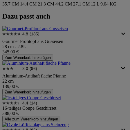
35.7 CM
14.4 CM
21.3 CM
44.2 CM
27.1 CM
12 L
9.04 KG
Dazu passt auch
4.8
(185)
Gourmet-Profitopf aus Gusseisen
28 cm - 2.8L
345,00 €
Zum Warenkorb hinzufügen
3.0
(96)
Aluminium-Antihaft flache Pfanne
22 cm
139,00 €
Zum Warenkorb hinzufügen
4.4
(14)
16-teiliges Coupe Geschirrset
388,00 €
Alle zum Warenkorb hinzufügen
4.8
(85)