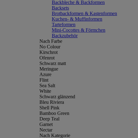
Backbleche & Backformen
Backsets
Brotbackformen & Kastenformen
Kuchen- & Muffinformen
Tarteformen
Mini-Cocottes & Förmchen
Backzubehör
Nach Farbe
No Colour
Kirschrot
Ofenrot
Schwarz matt
Meringue
Azure
Flint
Sea Salt
White
Schwarz glänzend
Bleu Riviera
Shell Pink
Bamboo Green
Deep Teal
Garnet
Nectar
Nach Kategorie