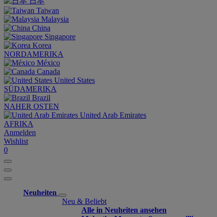
日本
Taiwan
Malaysia
China
Singapore
Korea
NORDAMERIKA
México
Canada
United States
SÜDAMERIKA
Brazil
NAHER OSTEN
United Arab Emirates
AFRIKA
Anmelden
Wishlist
0
Neuheiten
Neu & Beliebt
Alle in Neuheiten ansehen