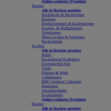
Online-exklusive Produkte
Backen
Alle in Backen ansehen
Backbleche & Backformen
Backsets
Brotbackformen & Kastenformen
Kuchen- & Muffinformen
Tarteformen
Mini-Cocottes & Förmchen
Backzubehör
Kochen
Alle in Kochen ansehen
Bräter
Deckelknopf Kollektion
Kochgeschirr-Sets
Töpfe
Pfannen & Woks
Grillpfannen
BBQ Outdoor Collection
Bratreinen
Spezialprodukte
Kochzubehör
Online-exklusive Produkte
Backen
Alle in Backen ansehen