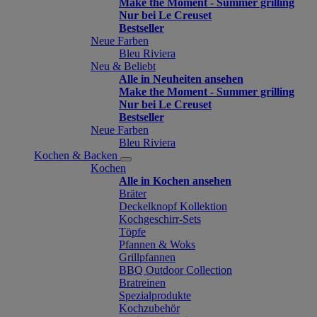
Make the Moment - Summer grilling
Nur bei Le Creuset
Bestseller
Neue Farben
Bleu Riviera
Neu & Beliebt
Alle in Neuheiten ansehen
Make the Moment - Summer grilling
Nur bei Le Creuset
Bestseller
Neue Farben
Bleu Riviera
Kochen & Backen
Kochen
Alle in Kochen ansehen
Bräter
Deckelknopf Kollektion
Kochgeschirr-Sets
Töpfe
Pfannen & Woks
Grillpfannen
BBQ Outdoor Collection
Bratreinen
Spezialprodukte
Kochzubehör