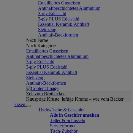
Emailliertes Gusseisen
Antihaftbeschichtetes Aluminium
3-ply Edelstahl
3-ply PLUS Edelstahl
Essential Keramik-Antihaft
Steinzeug
Antihaft-Backformen
Nach Farbe
Nach Kategorie
Emailliertes Gusseisen
Antihaftbeschichtetes Aluminium
3-ply Edelstahl
3-ply PLUS Edelstahl
Essential Keramik-Antihaft
Steinzeug
Antihaft-Backformen
Zeit zum Brotbacken
Knusprige Kruste, luftige Krume – wie vom Bäcker
Essen
Tischwäsche & Geschirr
Alle in Geschirr ansehen
Teller & Schüsseln
Servierformen
Tisch-Zubehör