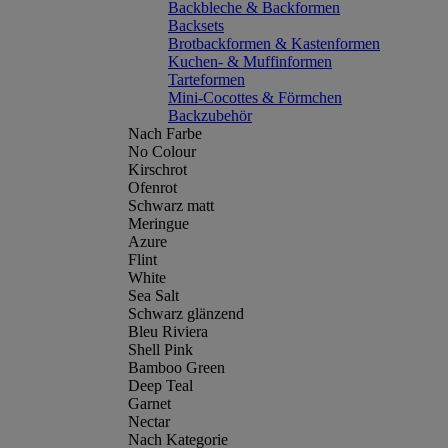
Backbleche & Backformen
Backsets
Brotbackformen & Kastenformen
Kuchen- & Muffinformen
Tarteformen
Mini-Cocottes & Förmchen
Backzubehör
Nach Farbe
No Colour
Kirschrot
Ofenrot
Schwarz matt
Meringue
Azure
Flint
White
Sea Salt
Schwarz glänzend
Bleu Riviera
Shell Pink
Bamboo Green
Deep Teal
Garnet
Nectar
Nach Kategorie