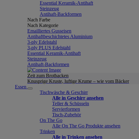
Essential Keramik-Antihaft
Steinzeug
Antihaft-Backformen
Nach Farbe
Nach Kategorie
Emailliertes Gusseisen
Antihaftbeschichtetes Aluminium
3-ply Edelstahl
3-ply PLUS Edelstahl
Essential Keramik-Antihaft
Steinzeug
Antihaft-Backformen
Zeit zum Brotbacken
Knusprige Kruste, luftige Krume – wie vom Bäcker
Essen
Tischwäsche & Geschirr
Alle in Geschirr ansehen
Teller & Schüsseln
Servierformen
Tisch-Zubehör
On The Go
Alle On The Go Produkte ansehen
Trinken
Alle in Trinken ansehen