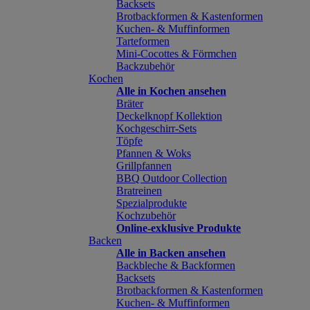
Backsets
Brotbackformen & Kastenformen
Kuchen- & Muffinformen
Tarteformen
Mini-Cocottes & Förmchen
Backzubehör
Kochen
Alle in Kochen ansehen
Bräter
Deckelknopf Kollektion
Kochgeschirr-Sets
Töpfe
Pfannen & Woks
Grillpfannen
BBQ Outdoor Collection
Bratreinen
Spezialprodukte
Kochzubehör
Online-exklusive Produkte
Backen
Alle in Backen ansehen
Backbleche & Backformen
Backsets
Brotbackformen & Kastenformen
Kuchen- & Muffinformen