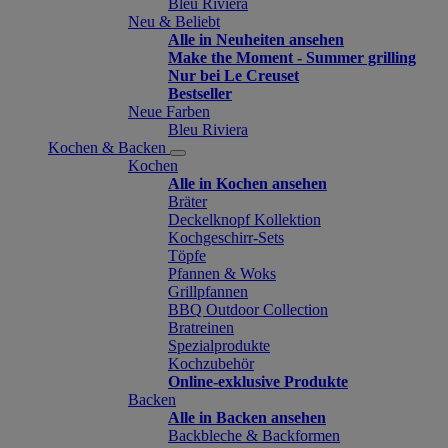
Bleu Riviera
Neu & Beliebt
Alle in Neuheiten ansehen
Make the Moment - Summer grilling
Nur bei Le Creuset
Bestseller
Neue Farben
Bleu Riviera
Kochen & Backen
Kochen
Alle in Kochen ansehen
Bräter
Deckelknopf Kollektion
Kochgeschirr-Sets
Töpfe
Pfannen & Woks
Grillpfannen
BBQ Outdoor Collection
Bratreinen
Spezialprodukte
Kochzubehör
Online-exklusive Produkte
Backen
Alle in Backen ansehen
Backbleche & Backformen