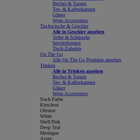
Becher & Tassen
Tee- & Kaffeekannen
Gläser
Wein-Accessoires
Tischwäsche & Geschirr
Alle in Geschirr ansehen
Teller & Schüsseln
Servierformen
Tisch-Zubehör
On The Go
Alle On The Go Produkte ansehen
Trinken
Alle in Trinken ansehen
Becher & Tassen
Tee- & Kaffeekannen
Gläser
Wein-Accessoires
Nach Farbe
Kirschrot
Ofenrot
White
Shell Pink
Deep Teal
Meringue
Azure