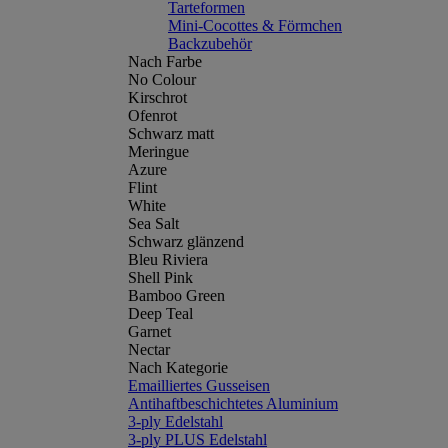
Tarteformen
Mini-Cocottes & Förmchen
Backzubehör
Nach Farbe
No Colour
Kirschrot
Ofenrot
Schwarz matt
Meringue
Azure
Flint
White
Sea Salt
Schwarz glänzend
Bleu Riviera
Shell Pink
Bamboo Green
Deep Teal
Garnet
Nectar
Nach Kategorie
Emailliertes Gusseisen
Antihaftbeschichtetes Aluminium
3-ply Edelstahl
3-ply PLUS Edelstahl