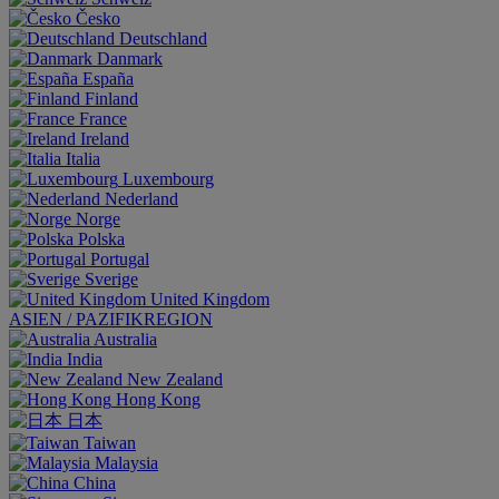
Česko
Deutschland
Danmark
España
Finland
France
Ireland
Italia
Luxembourg
Nederland
Norge
Polska
Portugal
Sverige
United Kingdom
ASIEN / PAZIFIKREGION
Australia
India
New Zealand
Hong Kong
日本
Taiwan
Malaysia
China