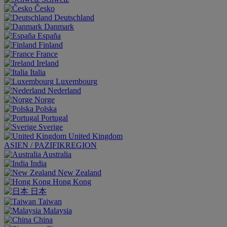
Česko
Deutschland
Danmark
España
Finland
France
Ireland
Italia
Luxembourg
Nederland
Norge
Polska
Portugal
Sverige
United Kingdom
ASIEN / PAZIFIKREGION
Australia
India
New Zealand
Hong Kong
日本
Taiwan
Malaysia
China