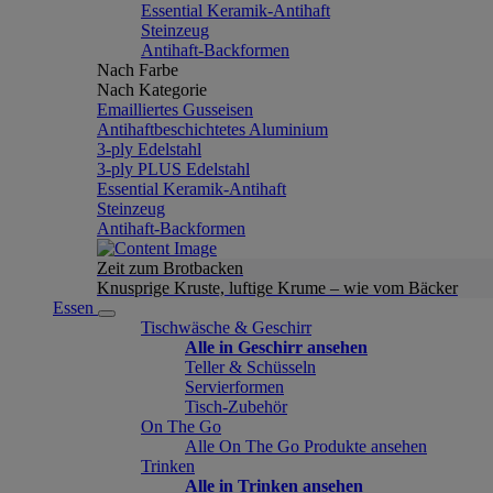
Essential Keramik-Antihaft
Steinzeug
Antihaft-Backformen
Nach Farbe
Nach Kategorie
Emailliertes Gusseisen
Antihaftbeschichtetes Aluminium
3-ply Edelstahl
3-ply PLUS Edelstahl
Essential Keramik-Antihaft
Steinzeug
Antihaft-Backformen
Zeit zum Brotbacken
Knusprige Kruste, luftige Krume – wie vom Bäcker
Essen
Tischwäsche & Geschirr
Alle in Geschirr ansehen
Teller & Schüsseln
Servierformen
Tisch-Zubehör
On The Go
Alle On The Go Produkte ansehen
Trinken
Alle in Trinken ansehen