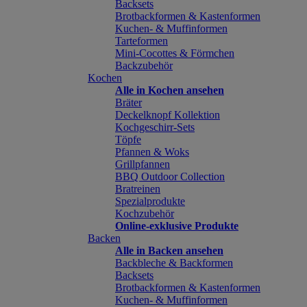
Backsets
Brotbackformen & Kastenformen
Kuchen- & Muffinformen
Tarteformen
Mini-Cocottes & Förmchen
Backzubehör
Kochen
Alle in Kochen ansehen
Bräter
Deckelknopf Kollektion
Kochgeschirr-Sets
Töpfe
Pfannen & Woks
Grillpfannen
BBQ Outdoor Collection
Bratreinen
Spezialprodukte
Kochzubehör
Online-exklusive Produkte
Backen
Alle in Backen ansehen
Backbleche & Backformen
Backsets
Brotbackformen & Kastenformen
Kuchen- & Muffinformen