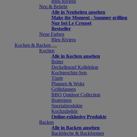
Bleu Riviera
Neu & Beliebt
Alle in Neuheiten ansehen
Make the Moment - Summer grilling
Nur bei Le Creuset
Bestseller
Neue Farben
Bleu Riviera
Kochen & Backen
Kochen
Alle in Kochen ansehen
Bräter
Deckelknopf Kollektion
Kochgeschirr-Sets
Töpfe
Pfannen & Woks
Grillpfannen
BBQ Outdoor Collection
Bratreinen
Spezialprodukte
Kochzubehör
Online-exklusive Produkte
Backen
Alle in Backen ansehen
Backbleche & Backformen