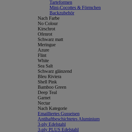
Tarteformen
Mini-Cocottes & Förmchen
Backzubehör
Nach Farbe
No Colour
Kirschrot
Ofenrot
Schwarz matt
Meringue
Azure
Flint
White
Sea Salt
Schwarz glänzend
Bleu Riviera
Shell Pink
Bamboo Green
Deep Teal
Garnet
Nectar
Nach Kategorie
Emailliertes Gusseisen
Antihaftbeschichtetes Aluminium
3-ply Edelstahl
3-ply PLUS Edelstahl