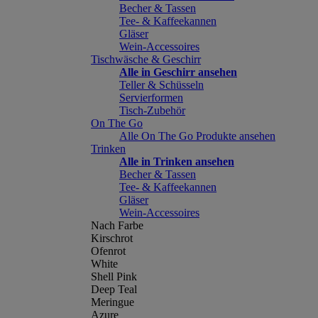
Becher & Tassen
Tee- & Kaffeekannen
Gläser
Wein-Accessoires
Tischwäsche & Geschirr
Alle in Geschirr ansehen
Teller & Schüsseln
Servierformen
Tisch-Zubehör
On The Go
Alle On The Go Produkte ansehen
Trinken
Alle in Trinken ansehen
Becher & Tassen
Tee- & Kaffeekannen
Gläser
Wein-Accessoires
Nach Farbe
Kirschrot
Ofenrot
White
Shell Pink
Deep Teal
Meringue
Azure