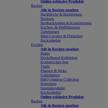
Online-exklusive Produkte
Backen
Alle in Backen ansehen
Backbleche & Backformen
Backsets
Brotbackformen & Kastenformen
Kuchen- & Muffinformen
Tarteformen
Mini-Cocottes & Förmchen
Backzubehör
Kochen
Alle in Kochen ansehen
Bräter
Deckelknopf Kollektion
Kochgeschirr-Sets
Töpfe
Pfannen & Woks
Grillpfannen
BBQ Outdoor Collection
Bratreinen
Spezialprodukte
Kochzubehör
Online-exklusive Produkte
Backen
Alle in Backen ansehen