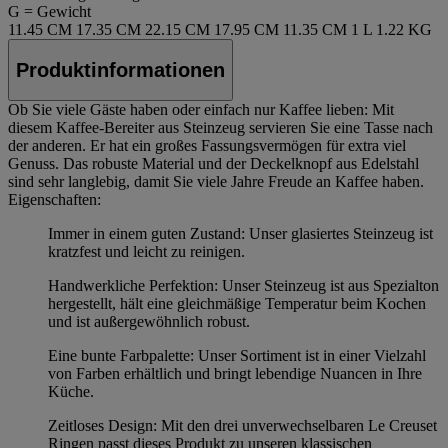
G = Gewicht
11.45 CM
17.35 CM
22.15 CM
17.95 CM
11.35 CM
1 L
1.22 KG
Produktinformationen
Ob Sie viele Gäste haben oder einfach nur Kaffee lieben: Mit
diesem Kaffee-Bereiter aus Steinzeug servieren Sie eine Tasse nach
der anderen. Er hat ein großes Fassungsvermögen für extra viel
Genuss. Das robuste Material und der Deckelknopf aus Edelstahl
sind sehr langlebig, damit Sie viele Jahre Freude an Kaffee haben.
Eigenschaften:
Immer in einem guten Zustand: Unser glasiertes Steinzeug ist
kratzfest und leicht zu reinigen.
Handwerkliche Perfektion: Unser Steinzeug ist aus Spezialton
hergestellt, hält eine gleichmäßige Temperatur beim Kochen
und ist außergewöhnlich robust.
Eine bunte Farbpalette: Unser Sortiment ist in einer Vielzahl
von Farben erhältlich und bringt lebendige Nuancen in Ihre
Küche.
Zeitloses Design: Mit den drei unverwechselbaren Le Creuset
Ringen passt dieses Produkt zu unseren klassischen