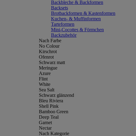
Backbleche & Backformen
Backsets
Brotbackformen & Kastenformen
Kuchen- & Muffinformen
Tarteformen
Mini-Cocottes & Förmchen
Backzubehör
Nach Farbe
No Colour
Kirschrot
Ofenrot
Schwarz matt
Meringue
Azure
Flint
White
Sea Salt
Schwarz glänzend
Bleu Riviera
Shell Pink
Bamboo Green
Deep Teal
Garnet
Nectar
Nach Kategorie