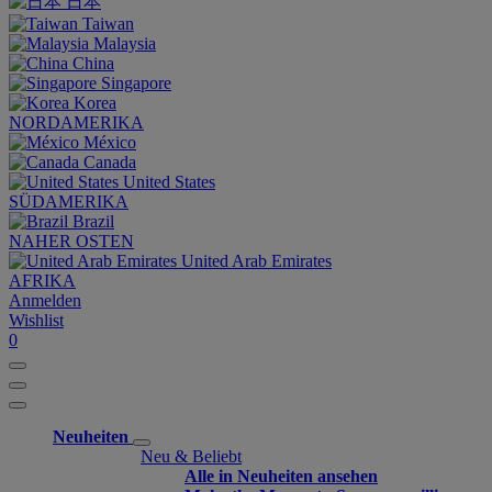
日本
Taiwan
Malaysia
China
Singapore
Korea
NORDAMERIKA
México
Canada
United States
SÜDAMERIKA
Brazil
NAHER OSTEN
United Arab Emirates
AFRIKA
Anmelden
Wishlist
0
Neuheiten
Neu & Beliebt
Alle in Neuheiten ansehen