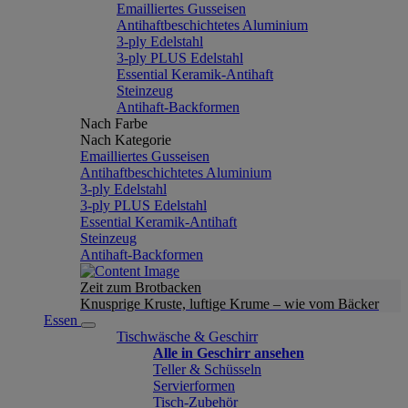
Emailliertes Gusseisen
Antihaftbeschichtetes Aluminium
3-ply Edelstahl
3-ply PLUS Edelstahl
Essential Keramik-Antihaft
Steinzeug
Antihaft-Backformen
Nach Farbe
Nach Kategorie
Emailliertes Gusseisen
Antihaftbeschichtetes Aluminium
3-ply Edelstahl
3-ply PLUS Edelstahl
Essential Keramik-Antihaft
Steinzeug
Antihaft-Backformen
Zeit zum Brotbacken
Knusprige Kruste, luftige Krume – wie vom Bäcker
Essen
Tischwäsche & Geschirr
Alle in Geschirr ansehen
Teller & Schüsseln
Servierformen
Tisch-Zubehör