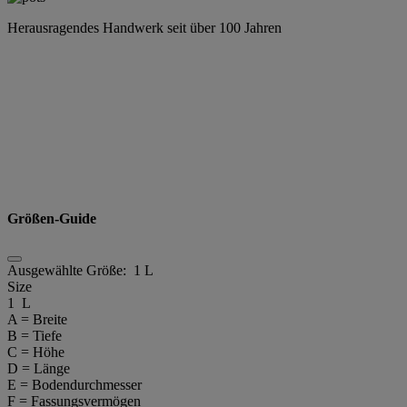
Herausragendes Handwerk seit über 100 Jahren
Größen-Guide
Ausgewählte Größe:
1 L
Size
1 L
A = Breite
B = Tiefe
C = Höhe
D = Länge
E = Bodendurchmesser
F = Fassungsvermögen