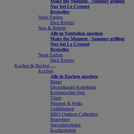
Make the Moment - Summer grilling
Nur bei Le Creuset
Bestseller
Neue Farben
Bleu Riviera
Neu & Beliebt
Alle in Neuheiten ansehen
Make the Moment - Summer grilling
Nur bei Le Creuset
Bestseller
Neue Farben
Bleu Riviera
Kochen & Backen
Kochen
Alle in Kochen ansehen
Bräter
Deckelknopf Kollektion
Kochgeschirr-Sets
Töpfe
Pfannen & Woks
Grillpfannen
BBQ Outdoor Collection
Bratreinen
Spezialprodukte
Kochzubehör