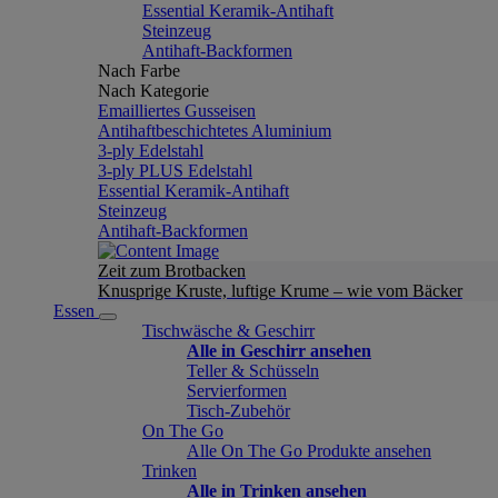
Essential Keramik-Antihaft
Steinzeug
Antihaft-Backformen
Nach Farbe
Nach Kategorie
Emailliertes Gusseisen
Antihaftbeschichtetes Aluminium
3-ply Edelstahl
3-ply PLUS Edelstahl
Essential Keramik-Antihaft
Steinzeug
Antihaft-Backformen
Zeit zum Brotbacken
Knusprige Kruste, luftige Krume – wie vom Bäcker
Essen
Tischwäsche & Geschirr
Alle in Geschirr ansehen
Teller & Schüsseln
Servierformen
Tisch-Zubehör
On The Go
Alle On The Go Produkte ansehen
Trinken
Alle in Trinken ansehen