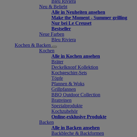
Bleu Riviera
Neu & Beliebt
Alle in Neuheiten ansehen
Make the Moment - Summer grilling
Nur bei Le Creuset
Bestseller
Neue Farben
Bleu Riviera
Kochen & Backen
Kochen
Alle in Kochen ansehen
Bräter
Deckelknopf Kollektion
Kochgeschirr-Sets
Töpfe
Pfannen & Woks
Grillpfannen
BBQ Outdoor Collection
Bratreinen
Spezialprodukte
Kochzubehör
Online-exklusive Produkte
Backen
Alle in Backen ansehen
Backbleche & Backformen