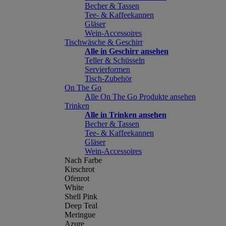
Becher & Tassen
Tee- & Kaffeekannen
Gläser
Wein-Accessoires
Tischwäsche & Geschirr
Alle in Geschirr ansehen
Teller & Schüsseln
Servierformen
Tisch-Zubehör
On The Go
Alle On The Go Produkte ansehen
Trinken
Alle in Trinken ansehen
Becher & Tassen
Tee- & Kaffeekannen
Gläser
Wein-Accessoires
Nach Farbe
Kirschrot
Ofenrot
White
Shell Pink
Deep Teal
Meringue
Azure