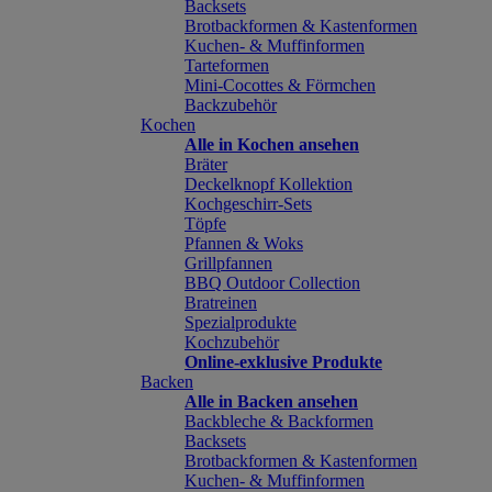
Backsets
Brotbackformen & Kastenformen
Kuchen- & Muffinformen
Tarteformen
Mini-Cocottes & Förmchen
Backzubehör
Kochen
Alle in Kochen ansehen
Bräter
Deckelknopf Kollektion
Kochgeschirr-Sets
Töpfe
Pfannen & Woks
Grillpfannen
BBQ Outdoor Collection
Bratreinen
Spezialprodukte
Kochzubehör
Online-exklusive Produkte
Backen
Alle in Backen ansehen
Backbleche & Backformen
Backsets
Brotbackformen & Kastenformen
Kuchen- & Muffinformen