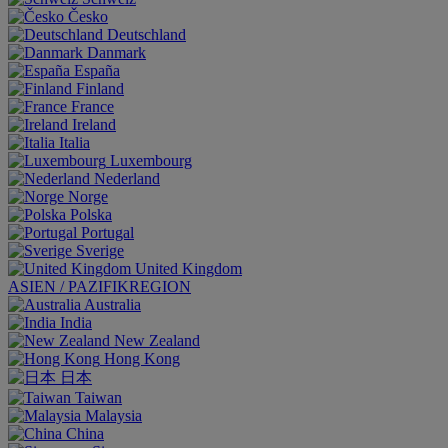
Česko
Deutschland
Danmark
España
Finland
France
Ireland
Italia
Luxembourg
Nederland
Norge
Polska
Portugal
Sverige
United Kingdom
ASIEN / PAZIFIKREGION
Australia
India
New Zealand
Hong Kong
日本
Taiwan
Malaysia
China