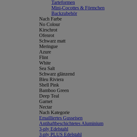
Tarteformen
Mini-Cocottes & Förmchen
Backzubehör
Nach Farbe
No Colour
Kirschrot
Ofenrot
Schwarz matt
Meringue
Azure
Flint
White
Sea Salt
Schwarz glänzend
Bleu Riviera
Shell Pink
Bamboo Green
Deep Teal
Garnet
Nectar
Nach Kategorie
Emailliertes Gusseisen
Antihaftbeschichtetes Aluminium
3-ply Edelstahl
3-ply PLUS Edelstahl