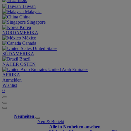
日本
Taiwan
Malaysia
China
Singapore
Korea
NORDAMERIKA
México
Canada
United States
SÜDAMERIKA
Brazil
NAHER OSTEN
United Arab Emirates
AFRIKA
Anmelden
Wishlist
0
Neuheiten
Neu & Beliebt
Alle in Neuheiten ansehen