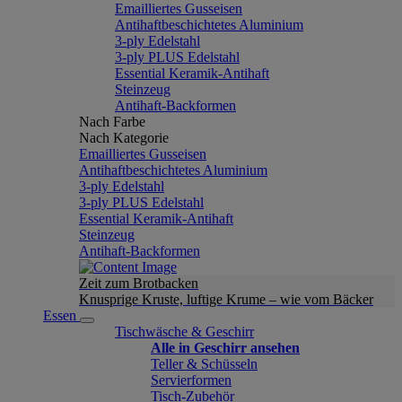
Emailliertes Gusseisen
Antihaftbeschichtetes Aluminium
3-ply Edelstahl
3-ply PLUS Edelstahl
Essential Keramik-Antihaft
Steinzeug
Antihaft-Backformen
Nach Farbe
Nach Kategorie
Emailliertes Gusseisen
Antihaftbeschichtetes Aluminium
3-ply Edelstahl
3-ply PLUS Edelstahl
Essential Keramik-Antihaft
Steinzeug
Antihaft-Backformen
Zeit zum Brotbacken
Knusprige Kruste, luftige Krume – wie vom Bäcker
Essen
Tischwäsche & Geschirr
Alle in Geschirr ansehen
Teller & Schüsseln
Servierformen
Tisch-Zubehör