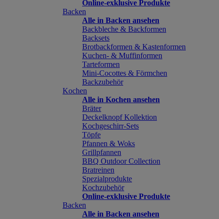
Online-exklusive Produkte
Backen
Alle in Backen ansehen
Backbleche & Backformen
Backsets
Brotbackformen & Kastenformen
Kuchen- & Muffinformen
Tarteformen
Mini-Cocottes & Förmchen
Backzubehör
Kochen
Alle in Kochen ansehen
Bräter
Deckelknopf Kollektion
Kochgeschirr-Sets
Töpfe
Pfannen & Woks
Grillpfannen
BBQ Outdoor Collection
Bratreinen
Spezialprodukte
Kochzubehör
Online-exklusive Produkte
Backen
Alle in Backen ansehen