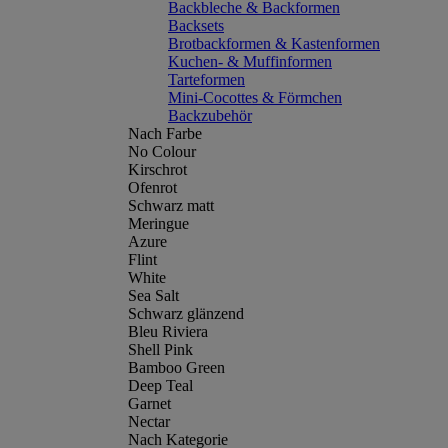
Backbleche & Backformen
Backsets
Brotbackformen & Kastenformen
Kuchen- & Muffinformen
Tarteformen
Mini-Cocottes & Förmchen
Backzubehör
Nach Farbe
No Colour
Kirschrot
Ofenrot
Schwarz matt
Meringue
Azure
Flint
White
Sea Salt
Schwarz glänzend
Bleu Riviera
Shell Pink
Bamboo Green
Deep Teal
Garnet
Nectar
Nach Kategorie