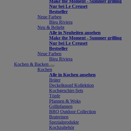
Make the Moment - Summer grilling
Nur bei Le Creuset
Bestseller
Neue Farben
Bleu Riviera
Neu & Beliebt
Alle in Neuheiten ansehen
Make the Moment - Summer grilling
Nur bei Le Creuset
Bestseller
Neue Farben
Bleu Riviera
Kochen & Backen
Kochen
Alle in Kochen ansehen
Bräter
Deckelknopf Kollektion
Kochgeschirr-Sets
Töpfe
Pfannen & Woks
Grillpfannen
BBQ Outdoor Collection
Bratreinen
Spezialprodukte
Kochzubehör