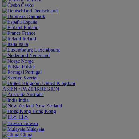
Česko
Deutschland
Danmark
España
Finland
France
Ireland
Italia
Luxembourg
Nederland
Norge
Polska
Portugal
Sverige
United Kingdom
ASIEN / PAZIFIKREGION
Australia
India
New Zealand
Hong Kong
日本
Taiwan
Malaysia
China