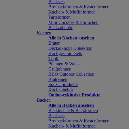
Backsets
Brotbackformen & Kastenformen
Kuchen- & Muffinformen
Tarteformen
Mini-Cocottes & Förmchen
Backzubehör
Kochen
Alle in Kochen ansehen
Bräter
Deckelknopf Kollektion
Kochgeschirr-Sets
Töpfe
Pfannen & Woks
Grillpfannen
BBQ Outdoor Collection
Bratreinen
Spezialprodukte
Kochzubehör
Online-exklusive Produkte
Backen
Alle in Backen ansehen
Backbleche & Backformen
Backsets
Brotbackformen & Kastenformen
Kuchen- & Muffinformen