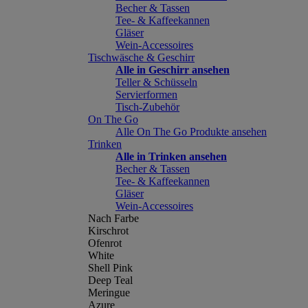
Becher & Tassen
Tee- & Kaffeekannen
Gläser
Wein-Accessoires
Tischwäsche & Geschirr
Alle in Geschirr ansehen
Teller & Schüsseln
Servierformen
Tisch-Zubehör
On The Go
Alle On The Go Produkte ansehen
Trinken
Alle in Trinken ansehen
Becher & Tassen
Tee- & Kaffeekannen
Gläser
Wein-Accessoires
Nach Farbe
Kirschrot
Ofenrot
White
Shell Pink
Deep Teal
Meringue
Azure