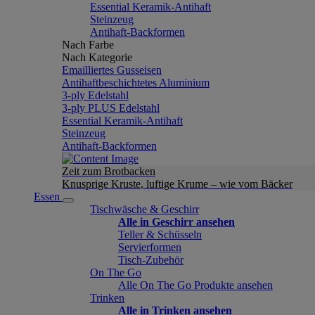
Essential Keramik-Antihaft
Steinzeug
Antihaft-Backformen
Nach Farbe
Nach Kategorie
Emailliertes Gusseisen
Antihaftbeschichtetes Aluminium
3-ply Edelstahl
3-ply PLUS Edelstahl
Essential Keramik-Antihaft
Steinzeug
Antihaft-Backformen
Zeit zum Brotbacken
Knusprige Kruste, luftige Krume – wie vom Bäcker
Essen
Tischwäsche & Geschirr
Alle in Geschirr ansehen
Teller & Schüsseln
Servierformen
Tisch-Zubehör
On The Go
Alle On The Go Produkte ansehen
Trinken
Alle in Trinken ansehen