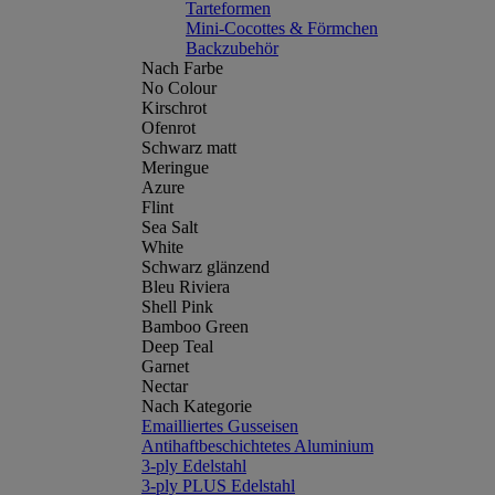
Tarteformen
Mini-Cocottes & Förmchen
Backzubehör
Nach Farbe
No Colour
Kirschrot
Ofenrot
Schwarz matt
Meringue
Azure
Flint
Sea Salt
White
Schwarz glänzend
Bleu Riviera
Shell Pink
Bamboo Green
Deep Teal
Garnet
Nectar
Nach Kategorie
Emailliertes Gusseisen
Antihaftbeschichtetes Aluminium
3-ply Edelstahl
3-ply PLUS Edelstahl