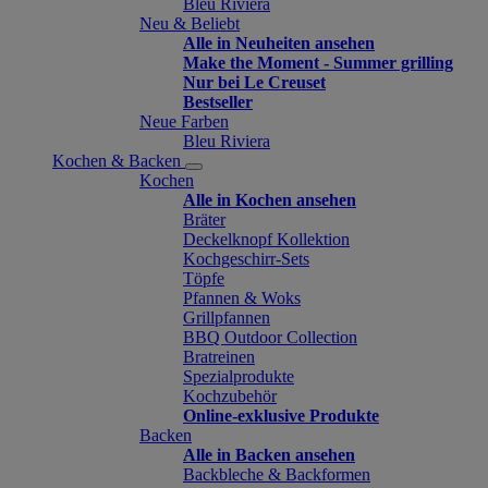
Bleu Riviera
Neu & Beliebt
Alle in Neuheiten ansehen
Make the Moment - Summer grilling
Nur bei Le Creuset
Bestseller
Neue Farben
Bleu Riviera
Kochen & Backen
Kochen
Alle in Kochen ansehen
Bräter
Deckelknopf Kollektion
Kochgeschirr-Sets
Töpfe
Pfannen & Woks
Grillpfannen
BBQ Outdoor Collection
Bratreinen
Spezialprodukte
Kochzubehör
Online-exklusive Produkte
Backen
Alle in Backen ansehen
Backbleche & Backformen