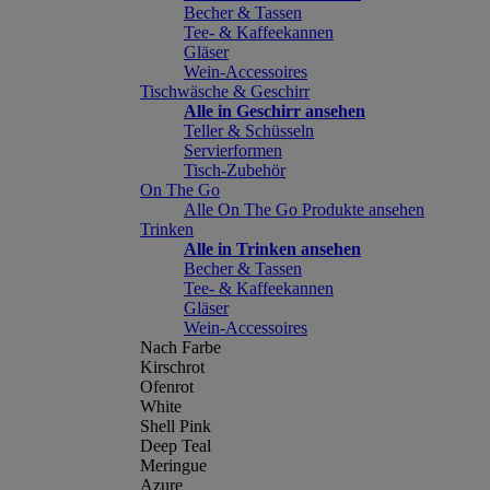
Becher & Tassen
Tee- & Kaffeekannen
Gläser
Wein-Accessoires
Tischwäsche & Geschirr
Alle in Geschirr ansehen
Teller & Schüsseln
Servierformen
Tisch-Zubehör
On The Go
Alle On The Go Produkte ansehen
Trinken
Alle in Trinken ansehen
Becher & Tassen
Tee- & Kaffeekannen
Gläser
Wein-Accessoires
Nach Farbe
Kirschrot
Ofenrot
White
Shell Pink
Deep Teal
Meringue
Azure