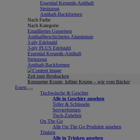
Essential Keramik-Antihaft
Steinzeug
Antihaft-Backformen
Nach Farbe
Nach Kategorie
Emailliertes Gusseisen
Antihaftbeschichtetes Aluminium
3-ply Edelstahl
3-ply PLUS Edelstahl
Essential Keramik-Antihaft
Steinzeug
Antihaft-Backformen
Zeit zum Brotbacken
Knusprige Kruste, luftige Krume – wie vom Bäcker
Essen
Tischwäsche & Geschirr
Alle in Geschirr ansehen
Teller & Schüsseln
Servierformen
Tisch-Zubehör
On The Go
Alle On The Go Produkte ansehen
Trinken
Alle in Trinken ansehen