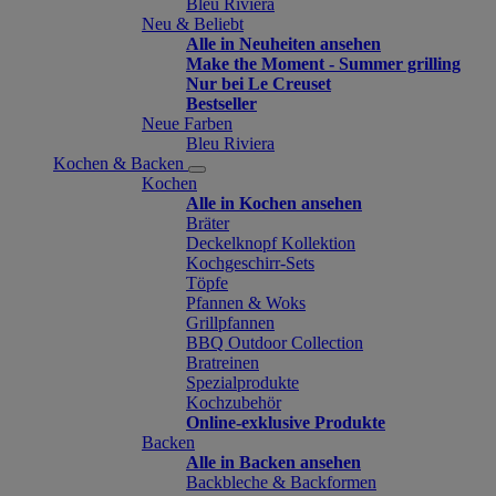
Bleu Riviera
Neu & Beliebt
Alle in Neuheiten ansehen
Make the Moment - Summer grilling
Nur bei Le Creuset
Bestseller
Neue Farben
Bleu Riviera
Kochen & Backen
Kochen
Alle in Kochen ansehen
Bräter
Deckelknopf Kollektion
Kochgeschirr-Sets
Töpfe
Pfannen & Woks
Grillpfannen
BBQ Outdoor Collection
Bratreinen
Spezialprodukte
Kochzubehör
Online-exklusive Produkte
Backen
Alle in Backen ansehen
Backbleche & Backformen