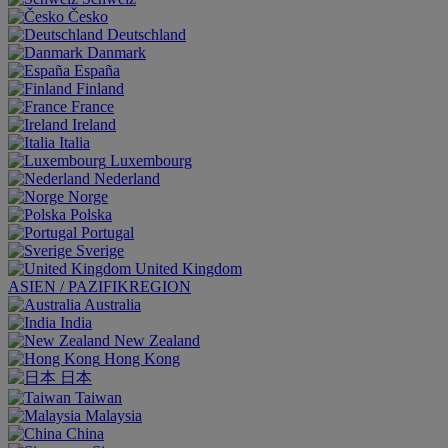
Česko
Deutschland
Danmark
España
Finland
France
Ireland
Italia
Luxembourg
Nederland
Norge
Polska
Portugal
Sverige
United Kingdom
ASIEN / PAZIFIKREGION
Australia
India
New Zealand
Hong Kong
日本
Taiwan
Malaysia
China