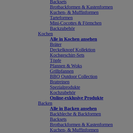
Backsets
Brotbackformen & Kastenformen
Kuchen- & Muffinformen
Tarteformen
Mini-Cocottes & Förmchen
Backzubehör
Kochen
Alle in Kochen ansehen
Bräter
Deckelknopf Kollektion
Kochgeschirr-Sets
Töpfe
Pfannen & Woks
Grillpfannen
BBQ Outdoor Collection
Bratreinen
Spezialprodukte
Kochzubehör
Online-exklusive Produkte
Backen
Alle in Backen ansehen
Backbleche & Backformen
Backsets
Brotbackformen & Kastenformen
Kuchen- & Muffinformen