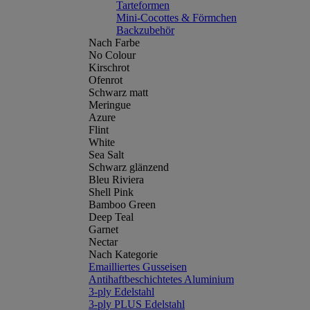
Tarteformen
Mini-Cocottes & Förmchen
Backzubehör
Nach Farbe
No Colour
Kirschrot
Ofenrot
Schwarz matt
Meringue
Azure
Flint
White
Sea Salt
Schwarz glänzend
Bleu Riviera
Shell Pink
Bamboo Green
Deep Teal
Garnet
Nectar
Nach Kategorie
Emailliertes Gusseisen
Antihaftbeschichtetes Aluminium
3-ply Edelstahl
3-ply PLUS Edelstahl